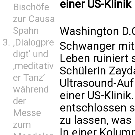
einer US-Klinik
Bischöfe
zur Causa
Washington D.C
Spahn
‚Dialogpre
Schwanger mit 1
digt‘ und
Leben ruiniert 
‚meditativ
Schülerin Zayd
er Tanz’
Ultrasound-Auf
während
einer US-Klinik
der
entschlossen si
Messe
zu lassen, was 
zum
In einer Kolumn