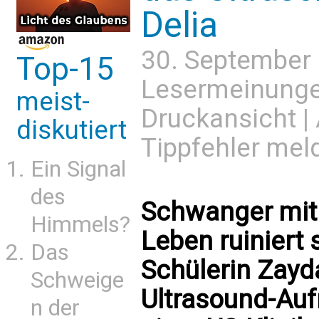
Delia
30. September
Top-15
Lesermeinung
meist-
Druckansicht
|
diskutiert
Tippfehler mel
Ein Signal
des
Schwanger mit 1
Himmels?
Leben ruiniert 
Das
Schülerin Zayd
Schweige
Ultrasound-Auf
n der