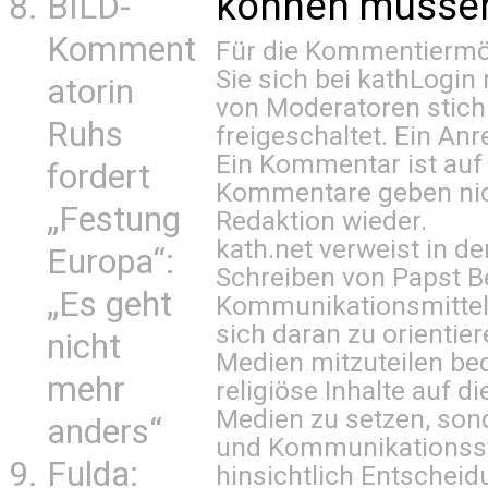
können müssen 
BILD-
Komment
Für die Kommentiermög
Sie sich bei
kathLogin 
atorin
von Moderatoren stich
Ruhs
freigeschaltet. Ein Anr
Ein Kommentar ist auf
fordert
Kommentare geben nic
„Festung
Redaktion wieder.
kath.net verweist in
Europa“:
Schreiben von Papst B
„Es geht
Kommunikationsmittel 
sich daran zu orientie
nicht
Medien mitzuteilen be
mehr
religiöse Inhalte auf 
Medien zu setzen, sond
anders“
und Kommunikationsst
Fulda:
hinsichtlich Entscheid