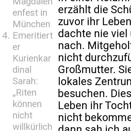
Magdalen
erzählt die Sch
enfest in
zuvor ihr Leben
München
dachte nie viel
Emeritiert
nach. Mitgehol
er
nicht durchzufü
Kurienkar
Großmutter. Sie
dinal
lokales Zentru
Sarah:
„Riten
besuchen. Dies
können
Leben ihr Tocht
nicht
nicht bekommen
willkürlich
dann sah ich a