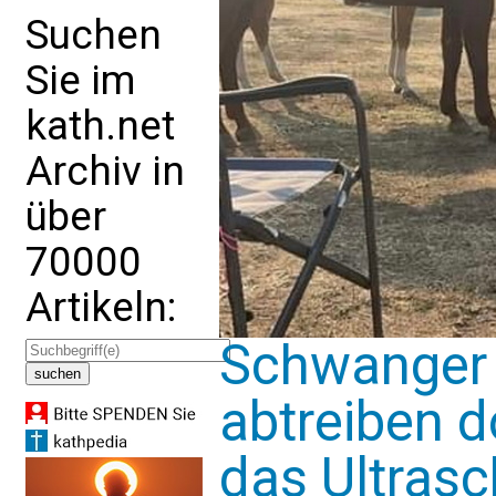
Suchen
Sie im
kath.net
Archiv in
über
70000
Artikeln:
Schwanger m
abtreiben 
das Ultrasc