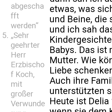
abgescha
etwas, was sic
fft
und Beine, die
werden“
und ich sah das
„Sehr
Kindergesichte
geehrter
Babys. Das ist 
Herr
Mutter. Wie kön
Erzbischo
Liebe schenken
f Koch,
Auch ihre Famil
mit
unterstützten s
großer
Heute ist Delia
Verwunde
wenn sie dem K