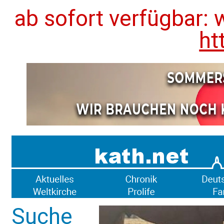
ab sofort verfügbar: 
ht
Suche