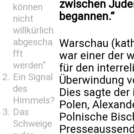
zwischen Jude
können
begannen.“
nicht
willkürlich
abgescha
Warschau (kath.
fft
war einer der w
werden“
für den interre
Ein Signal
Überwindung vo
des
Dies sagte der 
Himmels?
Polen, Alexande
Das
Polnische Bisc
Schweige
Presseaussend