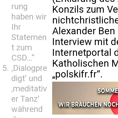
rung
Konzils zum Ve
haben wir
nichtchristlich
Ihr
Alexander Ben 
Statemen
Interview mit 
t zum
Internetportal 
CSD…“
Katholischen M
‚Dialogpre
„polskifr.fr“.
digt‘ und
‚meditativ
er Tanz’
während