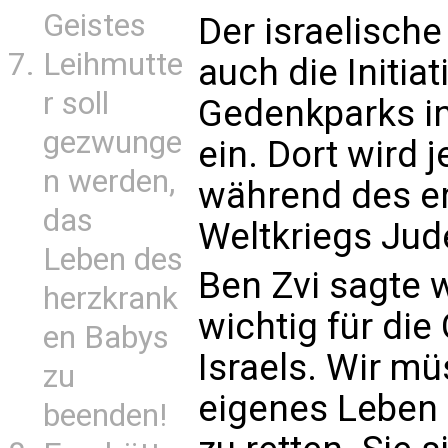
Geistes
Der israelische
Leihmutte
auch die Initia
r soll
Gedenkparks in
gezwunge
ein. Dort wird 
n werden,
während des e
das
Weltkriegs Jud
Leben des
Ben Zvi sagte w
herzkrank
wichtig für di
en Babys
Israels. Wir mü
zu
eigenes Leben 
beenden!