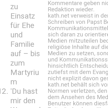
Kommentare geben nic
zu
Redaktion wieder.
Einsatz
kath.net verweist in
Schreiben von Papst B
für Ehe
Kommunikationsmittel 
und
sich daran zu orientie
Medien mitzuteilen be
Familie
religiöse Inhalte auf 
auf – bis
Medien zu setzen, sond
und Kommunikationsst
zum
hinsichtlich Entscheid
Martyriu
zutiefst mit dem Eva
nicht explizit davon ge
m
kath.net behält sich v
'Du hast
Normen verletzen, den
dem Ansehen des Mediu
mir den
Benutzer können diesfa