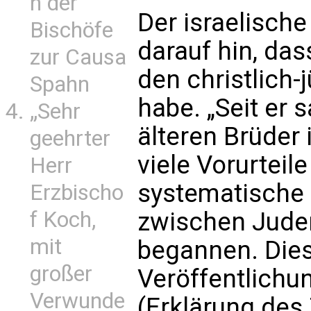
n der
Der israelisch
Bischöfe
darauf hin, das
zur Causa
den christlich-
Spahn
habe. „Seit er 
„Sehr
älteren Brüder
geehrter
viele Vorurteil
Herr
systematische
Erzbischo
f Koch,
zwischen Jude
mit
begannen. Dies 
großer
Veröffentlichu
Verwunde
(Erklärung des