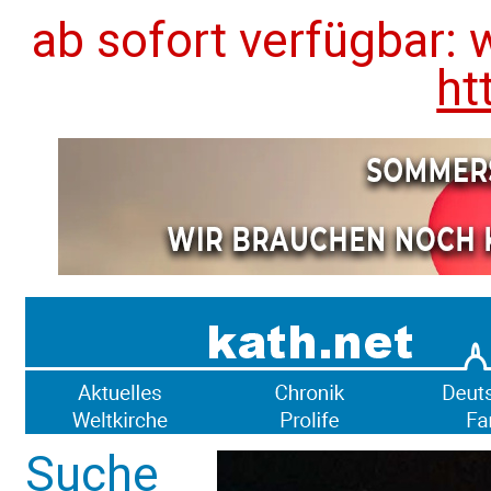
ab sofort verfügbar: 
ht
Suche