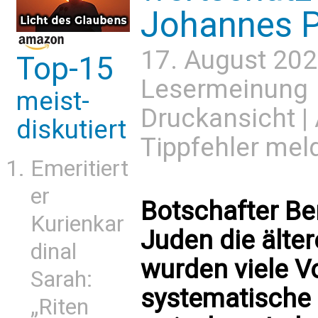
Johannes Pa
17. August 202
Top-15
Lesermeinung
meist-
Druckansicht
|
diskutiert
Tippfehler mel
Emeritiert
er
Botschafter Ben
Kurienkar
Juden die älte
dinal
wurden viele V
Sarah:
systematische
„Riten