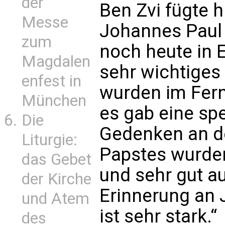
der
Ben Zvi fügte 
Messe
Johannes Paul I
zum
noch heute in E
Magdalen
sehr wichtiges 
enfest in
wurden im Fern
München
es gab eine sp
Die
Gedenken an d
Liturgie:
Papstes wurde
das Gebet
und sehr gut 
der Kirche
Erinnerung an J
und Atem
ist sehr stark.“
des