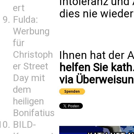
Intoleranz und
ert
dies nie wiede
Fulda:
Werbung
für
Ihnen hat der A
Christoph
er Street
helfen Sie kath
Day mit
via Überweisun
dem
heiligen
Bonifatius
BILD-