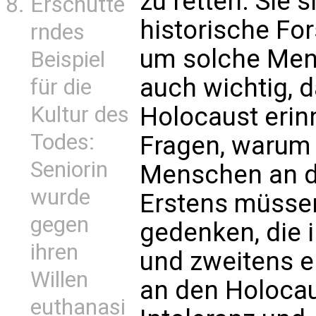
zu retten. Sie s
Erschütte
historische Fo
rndes
um solche Mens
Beispiel
auch wichtig, 
für die
Kultur des
Holocaust erinn
Todes:
Fragen, warum w
Seniorin
Menschen an de
wurde
Erstens müsse
gegen
gedenken, die 
ihren
und zweitens e
Willen
an den Holoca
euthanasi