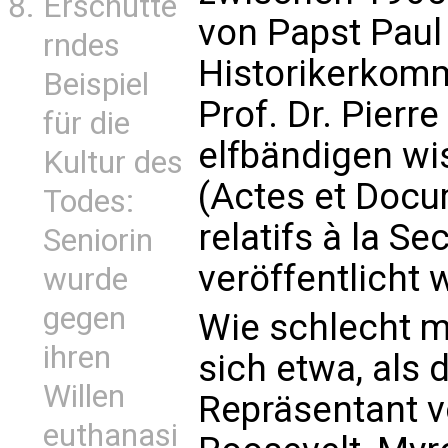
Erschütte
von Papst Paul 
rndes
Historikerkomm
Beispiel
Prof. Dr. Pierre 
für die
elfbändigen wi
Kultur des
(Actes et Doc
Todes:
relatifs à la S
Seniorin
veröffentlicht 
wurde
gegen
Wie schlecht m
ihren
sich etwa, als 
Willen
Repräsentant v
euthanasi