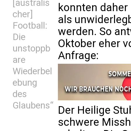
[australis
konnten daher 
cher]
als unwiderlegb
Football:
werden. So ant
Die
Oktober eher vo
unstoppb
Anfrage:
are
Wiederbel
ebung
des
Glaubens“
Der Heilige St
schwere Missh