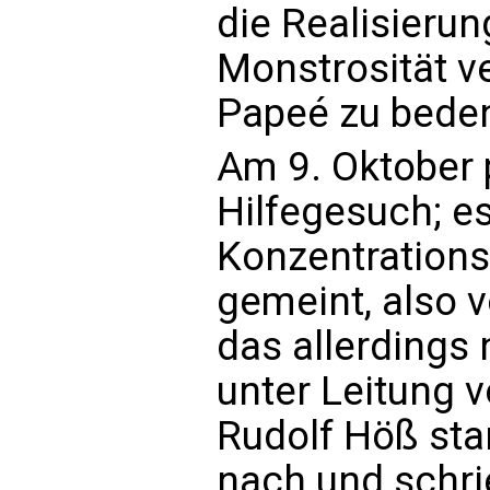
die Realisierun
Monstrosität v
Papeé zu bede
Am 9. Oktober 
Hilfegesuch; e
Konzentrations
gemeint, also 
das allerdings
unter Leitung 
Rudolf Höß sta
nach und schri