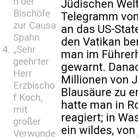
n der
Jüdischen Wel
Bischöfe
Telegramm vom
zur Causa
an das US-Stat
Spahn
den Vatikan ber
„Sehr
man im Führerha
geehrter
gewarnt. Danac
Herr
Millionen von 
Erzbischo
Blausäure zu e
f Koch,
hatte man in R
mit
reagiert; in Wa
großer
ein wildes, vo
Verwunde