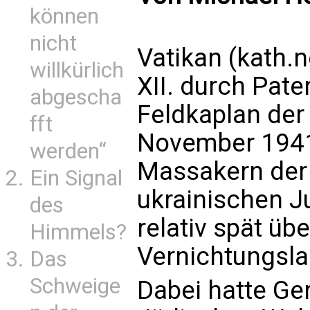
können
nicht
Vatikan (kath.
willkürlich
XII. durch Pater
abgescha
Feldkaplan der
fft
November 1941
werden“
Massakern der
Ein Signal
ukrainischen Ju
des
relativ spät üb
Himmels?
Vernichtungslag
Das
Schweige
Dabei hatte Ge