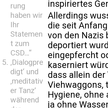
inspiriertes Ger
rung
Allerdings wus
haben wir
die seit Anfan
Ihr
Statemen
von den Nazis 
t zum
deportiert wurd
CSD…“
eingepfercht od
‚Dialogpre
kaserniert wür
digt‘ und
dass allein der
‚meditativ
Viehwaggons, 
er Tanz’
Hygiene, ohne 
während
ja ohne Wasser 