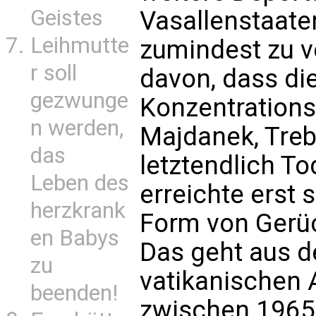
Geistes
Vasallenstaate
Leihmutte
zumindest zu 
r soll
davon, dass di
gezwunge
Konzentrations
n werden,
Majdanek, Treb
das
letztendlich T
Leben des
erreichte erst 
herzkrank
Form von Gerüc
en Babys
Das geht aus 
zu
vatikanischen A
beenden!
zwischen 1965 