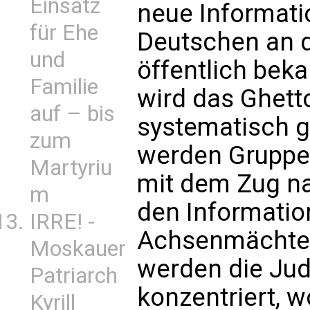
Einsatz
neue Informati
für Ehe
Deutschen an d
und
öffentlich beka
Familie
wird das Ghett
auf – bis
systematisch ge
zum
werden Gruppe
Martyriu
mit dem Zug na
m
den Informatio
IRRE! -
Achsenmächte, 
Moskauer
werden die Jud
Patriarch
konzentriert, 
Kyrill