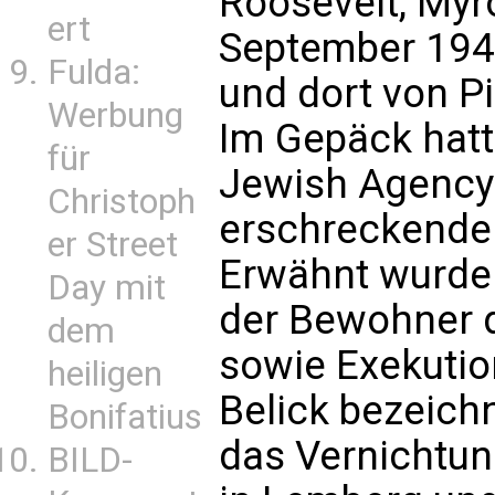
Roosevelt, Myr
ert
September 194
Fulda:
und dort von P
Werbung
Im Gepäck hatt
für
Jewish Agency 
Christoph
erschreckende
er Street
Erwähnt wurden
Day mit
der Bewohner 
dem
sowie Exekutio
heiligen
Belick bezeic
Bonifatius
das Vernichtung
BILD-