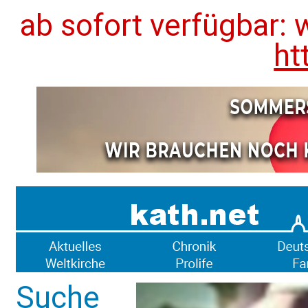
ab sofort verfügbar: 
ht
Suche