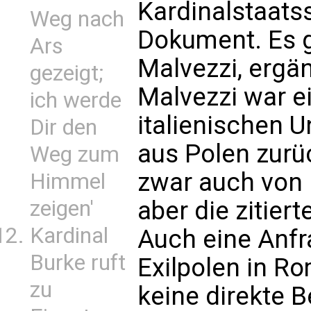
Kardinalstaats
Weg nach
Dokument. Es g
Ars
Malvezzi, ergän
gezeigt;
Malvezzi war ei
ich werde
italienischen 
Dir den
aus Polen zurü
Weg zum
zwar auch von 
Himmel
aber die zitier
zeigen'
Kardinal
Auch eine Anfr
Burke ruft
Exilpolen in R
zu
keine direkte B