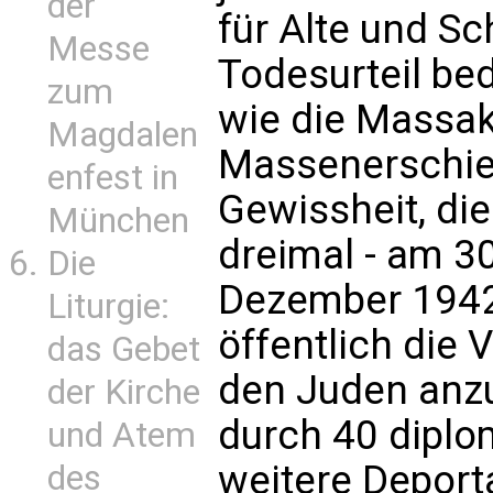
der
für Alte und S
Messe
Todesurteil be
zum
wie die Massak
Magdalen
Massenerschieß
enfest in
Gewissheit, die
München
dreimal - am 3
Die
Dezember 1942 
Liturgie:
öffentlich die 
das Gebet
den Juden anz
der Kirche
durch 40 diplo
und Atem
weitere Deport
des