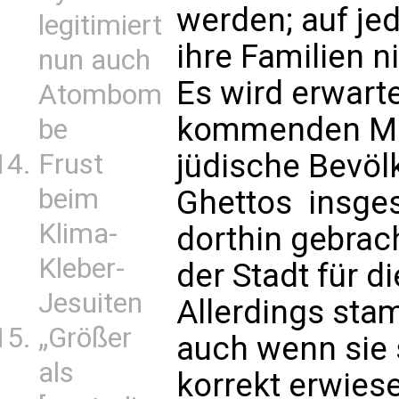
werden; auf jed
legitimiert
ihre Familien n
nun auch
Es wird erwarte
Atombom
kommenden Mo
be
jüdische Bevö
Frust
beim
Ghettos  insg
Klima-
dorthin gebrac
Kleber-
der Stadt für die
Jesuiten
Allerdings sta
„Größer
auch wenn sie 
als
korrekt erwiese