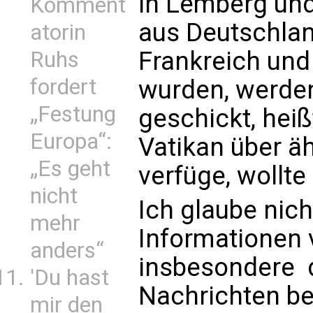
in Lemberg und
Komment
aus Deutschland
atorin
Frankreich und
Ruhs
fordert
wurden, werden
„Festung
geschickt, hei
Europa“:
Vatikan über ä
„Es geht
verfüge, wollt
nicht
Ich glaube nich
mehr
Informationen v
anders“
insbesondere 
'Du hast
Nachrichten bes
mir den