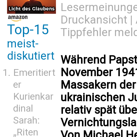
Lesermeinung
Druckansicht
|
Top-15
Tippfehler mel
meist-
diskutiert
Während Papst
November 1941
Emeritiert
Massakern der
er
ukrainischen Ju
Kurienkar
dinal
relativ spät üb
Sarah:
Vernichtungslag
„Riten
Von Michael 