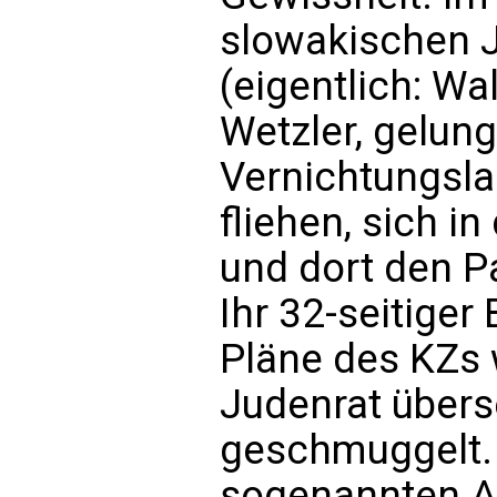
slowakischen J
(eigentlich: Wa
Wetzler, gelun
Vernichtungsla
fliehen, sich i
und dort den P
Ihr 32-seitiger
Pläne des KZs
Judenrat übers
geschmuggelt. 
sogenannten A