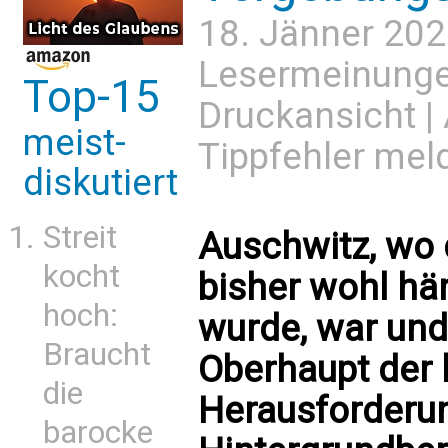
18. Jänner 202
Lesermeinung
Top-15
Druckansicht
|
meist-
Tippfehler mel
diskutiert
Streit
Auschwitz, wo 
kocht
bisher wohl hä
hoch:
wurde, war und 
Braucht
Oberhaupt der 
die
Herausforderun
barocke