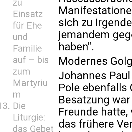
zu
Manifestatione
Einsatz
sich zu irgende
für Ehe
jemandem gege
und
haben".
Familie
auf – bis
Modernes Golg
zum
Johannes Paul I
Martyriu
Pole ebenfalls
m
Besatzung war
Die
Freunde hatte, 
Liturgie:
das frühere Ve
das Gebet