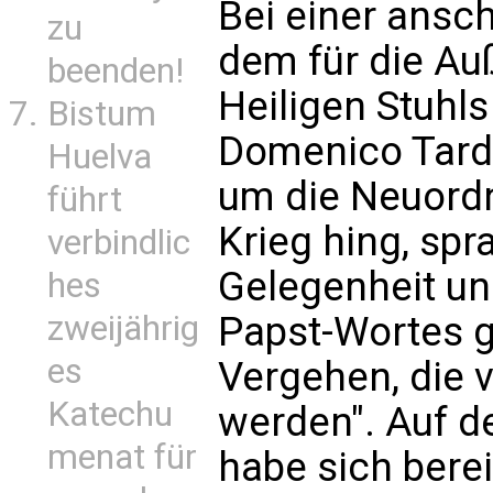
Bei einer ansc
zu
dem für die A
beenden!
Heiligen Stuhls
Bistum
Domenico Tardi
Huelva
um die Neuord
führt
Krieg hing, spr
verbindlic
Gelegenheit un
hes
Papst-Wortes g
zweijährig
es
Vergehen, die
Katechu
werden". Auf d
menat für
habe sich bere