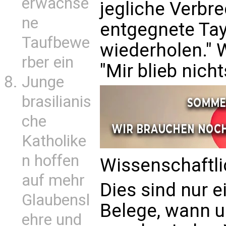
erwachse
jegliche Verbr
ne
entgegnete Tay
Taufbewe
wiederholen." W
rber ein
"Mir blieb nich
Junge
brasilianis
che
Katholike
n hoffen
Wissenschaftli
auf mehr
Dies sind nur e
Glaubensl
Belege, wann u
ehre und