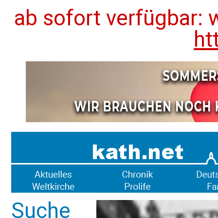
ab sofort verfügbar: 
ht
Suche