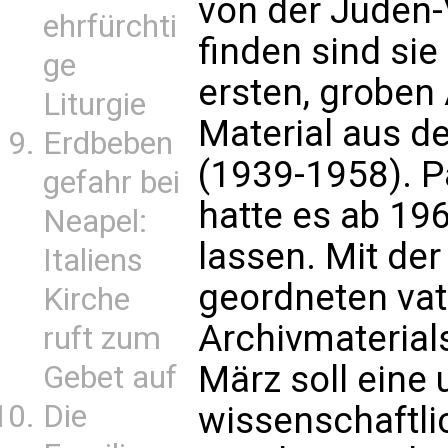
von der Juden-
ehrfürchti
finden sind sie
ge
ersten, groben
Liturgie
Material aus de
Erdbeben
(1939-1958). P
gefahr bei
hatte es ab 1
Neapel:
lassen. Mit de
Italiens
geordneten vat
Kirche
Archivmaterials
ruft zum
März soll eine
Gebet auf
Die
wissenschaftli