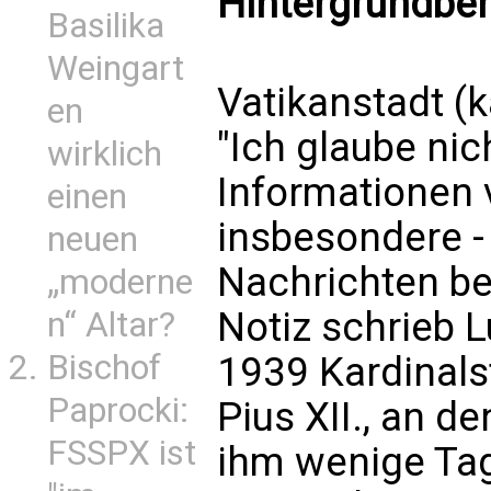
Hintergrundber
Basilika
Weingart
Vatikanstadt (
en
"Ich glaube nic
wirklich
Informationen v
einen
insbesondere 
neuen
Nachrichten be
„moderne
Notiz schrieb L
n“ Altar?
Bischof
1939 Kardinals
Paprocki:
Pius XII., an d
FSSPX ist
ihm wenige Tag