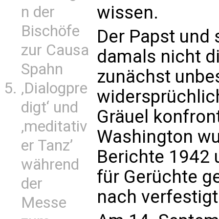
wissen.
n der
Bischöfe
Der Papst und 
zur Causa
damals nicht di
Spahn
zunächst unbes
‚Dialogpre
widersprüchlic
digt‘ und
Gräuel konfron
‚meditativ
Washington wu
er Tanz’
Berichte 1942
während
für Gerüchte g
der
nach verfestigt
Messe