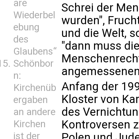
are
Schrei der Mens
Wiederbel
wurden", Frucht
ebung
und die Welt, s
des
"dann muss die
Glaubens“
Menschenrecht
Schönbor
angemessenen 
n:
Anfang der 199
Kirchenüb
Kloster von Ka
ergaben
des Vernichtun
an andere
Kontroversen 
Kirchen
ist der
Polen und Juden