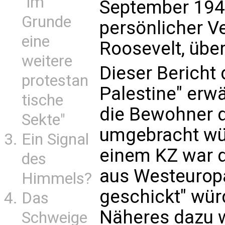
"im
September 1942
Grunde
persönlicher V
eine
Roosevelt, übe
weitere
Dieser Bericht
protestan
Palestine" erw
tische
die Bewohner 
Sekte"
umgebracht wü
Ein Signal
einem KZ war 
des
aus Westeuropa
Himmels?
geschickt" wür
Das
Näheres dazu w
Schweige