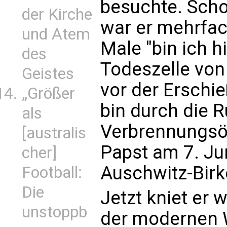
besuchte. Scho
der Kirche
war er mehrfac
und Atem
Male "bin ich h
des
Todeszelle von
Geistes
vor der Erschi
„Größer
bin durch die R
als
Verbrennungsö
[australis
Papst am 7. Ju
cher]
Auschwitz-Birk
Football:
Die
Jetzt kniet er
unstoppb
der modernen W