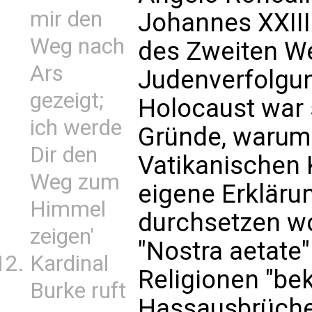
mir den
Johannes XXIII
Weg nach
des Zweiten We
Ars
Judenverfolgu
gezeigt;
Holocaust war s
ich werde
Gründe, warum
Dir den
Vatikanischen 
Weg zum
eigene Erklär
Himmel
durchsetzen wol
zeigen'
"Nostra aetate"
Kardinal
Religionen "bek
Burke ruft
Hassausbrüche