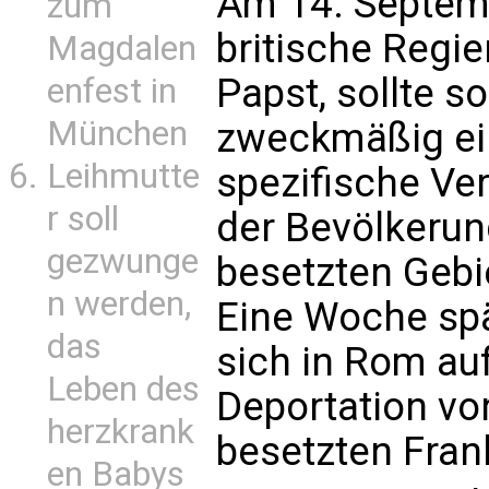
Am 14. Septem
zum
britische Regie
Magdalen
Papst, sollte so
enfest in
München
zweckmäßig ein
Leihmutte
spezifische Ve
r soll
der Bevölkerun
gezwunge
besetzten Gebie
n werden,
Eine Woche spät
das
sich in Rom auf
Leben des
Deportation v
herzkrank
besetzten Fran
en Babys