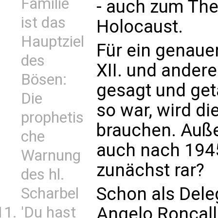
Familie
- auch zum The
ist das
Holocaust.
Hauptziel
Für ein genauer
des
XII. und ander
Bösen:
gesagt und ge
Die
so war, wird d
prophetis
brauchen. Auß
che
auch nach 194
Warnung
zunächst rar?
des hl.
Schon als Deleg
Scharbel
Angelo Roncalli
'Du hast