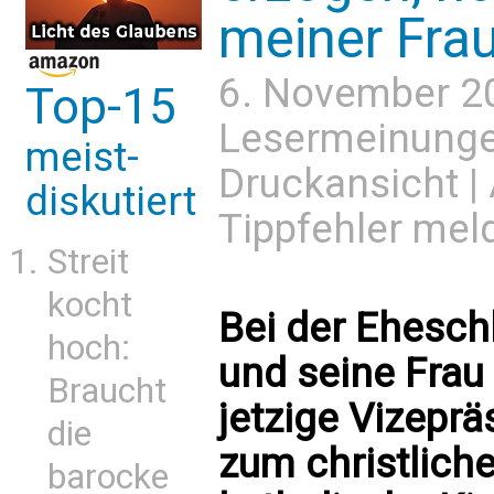
meiner Fra
6. November 2
Top-15
Lesermeinung
meist-
Druckansicht
|
diskutiert
Tippfehler mel
Streit
kocht
Bei der Ehesc
hoch:
und seine Frau
Braucht
jetzige Vizeprä
die
zum christliche
barocke