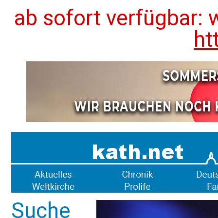
ab sofort verfügbar: 
ht
Suche