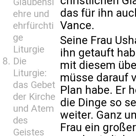
christlichen G
Glaubensl
das für ihn auc
ehre und
Vance.
ehrfürchti
ge
Seine Frau Ush
Liturgie
ihn getauft ha
Die
mit diesem übe
Liturgie:
müsse darauf v
das Gebet
Plan habe. Er h
der Kirche
die Dinge so s
und Atem
weiter. Ganz u
des
Frau ein großer
Geistes