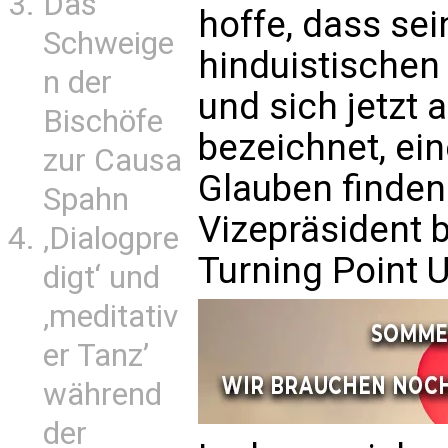
Das
hoffe, dass sei
Schweige
hinduistischen
n der
und sich jetzt 
Bischöfe
bezeichnet, ei
zur Causa
Glauben finden
Spahn
Vizepräsident b
‚Dialogpre
Turning Point 
digt‘ und
‚meditativ
er Tanz’
während
der