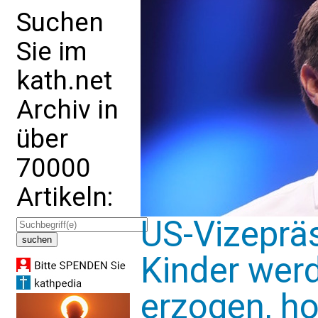
Suchen
Sie im
kath.net
Archiv in
über
70000
Artikeln:
US-Vizeprä
Kinder wer
erzogen, ho