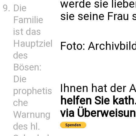
werde sie liebe
Die
sie seine Frau s
Familie
ist das
Hauptziel
Foto: Archivbi
des
Bösen:
Die
Ihnen hat der A
prophetis
helfen Sie kath
che
via Überweisun
Warnung
des hl.