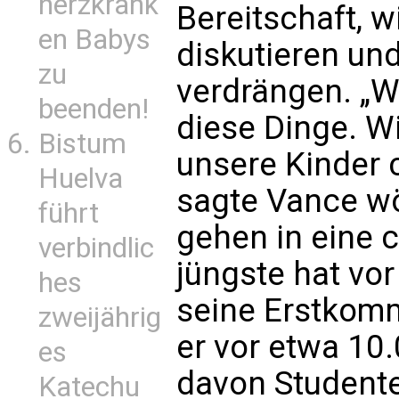
herzkrank
Bereitschaft, w
en Babys
diskutieren und
zu
verdrängen. „W
beenden!
diese Dinge. W
Bistum
unsere Kinder c
Huelva
sagte Vance wör
führt
gehen in eine c
verbindlic
jüngste hat vo
hes
seine Erstkomm
zweijährig
er vor etwa 10
es
davon Student
Katechu