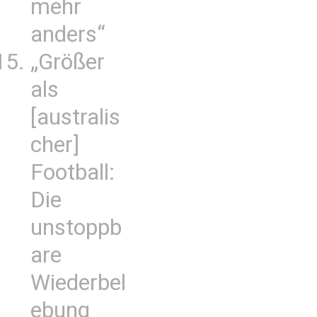
mehr
anders“
„Größer
als
[australis
cher]
Football:
Die
unstoppb
are
Wiederbel
ebung