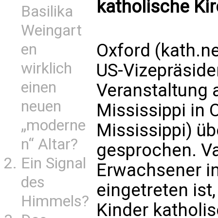
katholische Kir
Basilika
Weingart
Oxford (kath.n
en
wirklich
US-Vizepräside
einen
Veranstaltung a
neuen
Mississippi in
„moderne
Mississippi) üb
n“ Altar?
gesprochen. Va
Ein Signal
Erwachsener in
des
eingetreten ist,
Himmels?
Kinder katholi