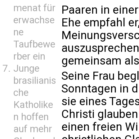
menat für
Paaren in eine
erwachse
Ehe empfahl er
ne
Meinungsversc
Taufbewe
auszusprechen
rber ein
gemeinsam als 
Junge
Seine Frau beg
brasilianis
Sonntagen in di
che
sie eines Tage
Katholike
Christi glaube
n hoffen
einen freien W
auf mehr