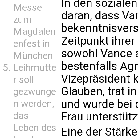
In den sozialen
Messe
daran, dass Van
zum
bekenntnisver
Magdalen
Zeitpunkt ihre
enfest in
sowohl Vance a
München
bestenfalls Agn
Leihmutte
Vizepräsident 
r soll
Glauben, trat i
gezwunge
und wurde bei 
n werden,
das
Frau unterstütz
Leben des
Eine der Stärke