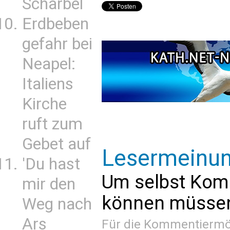
Scharbel
Erdbeben
gefahr bei
Neapel:
Italiens
Kirche
ruft zum
Gebet auf
Lesermeinu
'Du hast
Um selbst Kom
mir den
können müssen 
Weg nach
Ars
Für die Kommentiermög