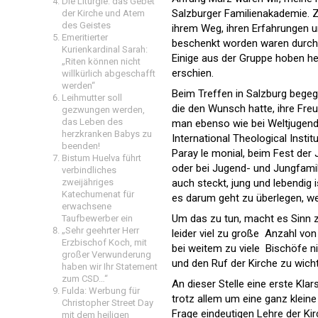
Die Liturgie: das Gebet
Salzburger Familienakademie. Z
der Kirche und Atem
des Geistes
ihrem Weg, ihren Erfahrungen un
Emeritierter
beschenkt worden waren durch d
Kurienkardinal Sarah:
Einige aus der Gruppe hoben he
„Riten können nicht
erschien.
willkürlich abgeschafft
werden“
Beim Treffen in Salzburg begeg
Leihmutter soll
die den Wunsch hatte, ihre Freu
gezwungen werden,
das Leben des
man ebenso wie bei Weltjugendt
herzkranken Babys zu
International Theological Insti
beenden!
Paray le monial, beim Fest der
Bistum Huelva führt
oder bei Jugend- und Jungfamilie
verbindliches
auch steckt, jung und lebendig 
zweijähriges
Katechumenat für
es darum geht zu überlegen, we
erwachsene
Um das zu tun, macht es Sinn zu 
Taufbewerber ein
„Sehr geehrter Herr
leider viel zu große  Anzahl vo
Erzbischof Koch, mit
bei weitem zu viele  Bischöfe 
großer Verwunderung
und den Ruf der Kirche zu wic
haben wir Ihr Statement
zum CSD…“
An dieser Stelle eine erste Klar
Fulda: Werbung für
trotz allem um eine ganz kleine 
Christopher Street Day
Frage eindeutigen Lehre der Ki
mit dem heiligen