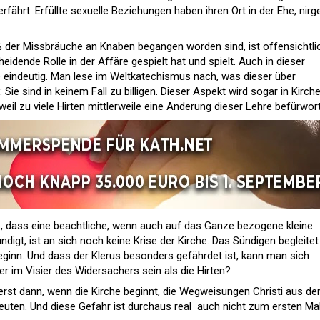
rfährt: Erfüllte sexuelle Beziehungen haben ihren Ort in der Ehe, nir
0% der Missbräuche an Knaben begangen worden sind, ist offensichtli
idende Rolle in der Affäre gespielt hat und spielt. Auch in dieser
he eindeutig. Man lese im Weltkatechismus nach, was dieser über
ie sind in keinem Fall zu billigen. Dieser Aspekt wird sogar in Kirch
weil zu viele Hirten mittlerweile eine Änderung dieser Lehre befürwor
he, dass eine beachtliche, wenn auch auf das Ganze bezogene kleine
digt, ist an sich noch keine Krise der Kirche. Das Sündigen begleitet
eginn. Und dass der Klerus besonders gefährdet ist, kann man sich
r im Visier des Widersachers sein als die Hirten?
erst dann, wenn die Kirche beginnt, die Wegweisungen Christi aus de
uten. Und diese Gefahr ist durchaus real  auch nicht zum ersten Ma