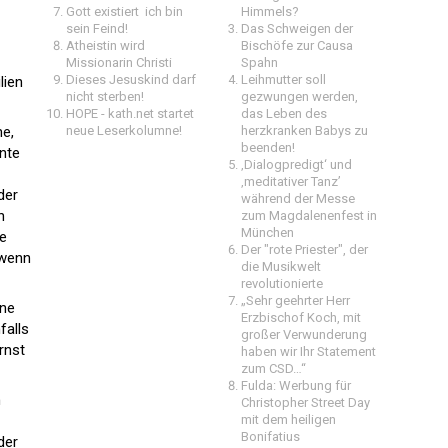
Gott existiert  ich bin
Himmels?
sein Feind!
Das Schweigen der
Atheistin wird
Bischöfe zur Causa
Missionarin Christi
Spahn
Dieses Jesuskind darf
Leihmutter soll
lien
nicht sterben!
gezwungen werden,
HOPE - kath.net startet
das Leben des
he,
neue Leserkolumne!
herzkranken Babys zu
beenden!
nnte
‚Dialogpredigt‘ und
‚meditativer Tanz’
der
während der Messe
n
zum Magdalenenfest in
München
ie
Der "rote Priester", der
 wenn
die Musikwelt
revolutionierte
„Sehr geehrter Herr
e 
Erzbischof Koch, mit
falls
großer Verwunderung
rnst
haben wir Ihr Statement
zum CSD…“
Fulda: Werbung für
h
Christopher Street Day
mit dem heiligen
Bonifatius
der