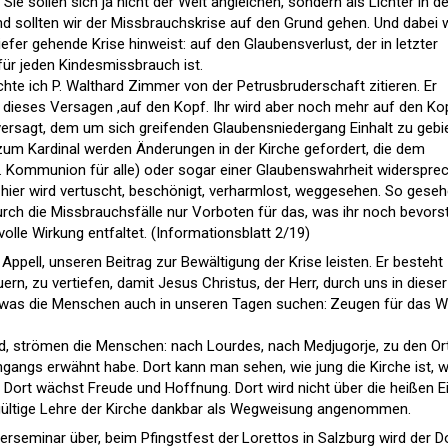
ie sollen sich ja nicht der Welt angleichen, sondern als Lichter in de
d sollten wir der Miss­brauchskrise auf den Grund gehen. Und dabei 
 tiefer gehende Krise hinweist: auf den Glaubensverlust, der in letzter
ür jeden Kindesmissbrauch ist.
 ich P. Walthard Zimmer von der Petrusbruderschaft zitieren. Er
eit dieses Versagen ,auf den Kopf. Ihr wird aber noch mehr auf den Ko
 versagt, dem um sich greifenden Glaubensniedergang Einhalt zu gebi
 zum Kardinal werden Änderungen in der Kirche gefordert, die dem
. Kommunion für alle) oder sogar einer Glaubenswahrheit widerspre
h hier wird vertuscht, beschönigt, verharmlost, weggesehen. So gese
durch die Missbrauchsfälle nur Vorboten für das, was ihr noch bevorst
olle Wirkung entfaltet. (Informationsblatt 2/19)
pell, unseren Beitrag zur Bewältigung der Krise leisten. Er besteht
ern, zu vertiefen, damit Jesus Christus, der Herr, durch uns in dieser
a, was die Menschen auch in unseren Tagen suchen: Zeugen für das W
rd, strömen die Menschen: nach Lourdes, nach Medjugorje, zu den Or
ngangs erwähnt habe. Dort kann man sehen, wie jung die Kirche ist, w
 Dort wächst Freude und Hoffnung. Dort wird nicht über die heißen Ei
s gültige Lehre der Kirche dankbar als Wegweisung angenommen.
terseminar über, beim Pfingstfest der Lorettos in Salzburg wird der 