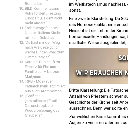
Bonifatius
im Weltkatechismus nachliest, e
BILD-Kommentatorin
sonst.
Ruhs fordert „Festung
Eine zweite Klarstellung: Da 8
Europa“: „Es geht nicht
mehr anders“
das Homosexualität eine entsche
Erdbebengefahr bei
Hinsicht ist die Lehre der Kirc
Neapel: Italiens Kirche
homosexuelle Handlungen sagt: S
ruft zum Gebet auf
sträfliche Weise ausgeblendet, 
'Du hast mir den Weg
nach Ars gezeigt; ich
werde Dir den Weg zum
Himmel zeigen'
Kardinal Burke ruft zu
Einsatz für Ehe und
Familie auf – bis zum
Martyrium
IRRE! - Moskauer
Patriarch Kyrill legitimiert
Dritte Klarstellung: Die Tatsac
nun auch Atombombe
Anzahl von Priestern schwer sün
„Größer als
[australischer] Football:
Geschichte der Kirche seit Anb
Die unstoppbare
ausrechnen. Denn wer sollte ehe
Wiederbelebung des
Glaubens“
Zur wirklichen Krise kommt es 
Augen zu verlieren oder umzude