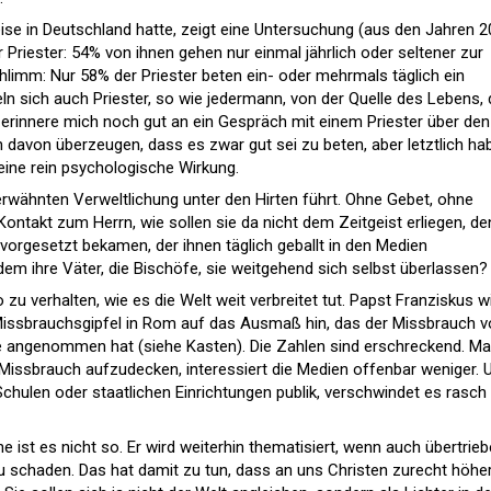
ise in Deutschland hatte, zeigt eine Untersuchung (aus den Jahren 
Priester: 54% von ihnen gehen nur einmal jährlich oder seltener zur
limm: Nur 58% der Priester beten ein- oder mehrmals täglich ein
ln sich auch Priester, so wie jedermann, von der Quelle des Lebens,
 erinnere mich noch gut an ein Gespräch mit einem Priester über den
h davon überzeugen, dass es zwar gut sei zu beten, aber letztlich ha
ne rein psychologische Wirkung.
erwähnten Verweltlichung unter den Hirten führt. Ohne Gebet, ohne
Kontakt zum Herrn, wie sollen sie da nicht dem Zeitgeist erliegen, de
orgesetzt bekamen, der ihnen täglich geballt in den Medien
 ihre Väter, die Bischöfe, sie weitgehend sich selbst überlassen?
 zu verhalten, wie es die Welt weit verbreitet tut. Papst Franziskus w
 Missbrauchsgipfel in Rom auf das Ausmaß hin, das der Missbrauch 
e angenommen hat (siehe Kasten). Die Zahlen sind erschreckend. M
Missbrauch aufzudecken, interessiert die Medien offenbar weniger. 
Schulen oder staatlichen Einrichtungen publik, verschwindet es rasch
e ist es nicht so. Er wird weiterhin thematisiert, wenn auch übertrie
zu schaden. Das hat damit zu tun, dass an uns Christen zurecht höhe