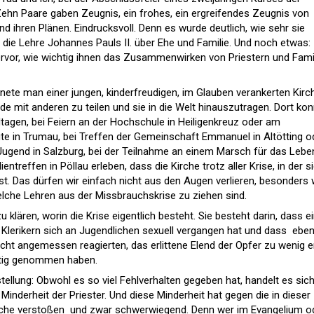
ehn Paare gaben Zeugnis, ein frohes, ein ergreifendes Zeugnis von
d ihren Plänen. Eindrucksvoll. Denn es wurde deutlich, wie sehr sie
ie Lehre Johannes Pauls II. über Ehe und Familie. Und noch etwas:
rvor, wie wichtig ihnen das Zusammenwirken von Priestern und Fami
nete man einer jungen, kinderfreudigen, im Glauben verankerten Kirc
de mit anderen zu teilen und sie in die Welt hinauszutragen. Dort ko
agen, bei Feiern an der Hochschule in Heiligenkreuz oder am
tute in Trumau, bei Treffen der Gemeinschaft Emmanuel in Altötting o
 Jugend in Salzburg, bei der Teilnahme an einem Marsch für das Lebe
ntreffen in Pöllau erleben, dass die Kirche trotz aller Krise, in der s
ist. Das dürfen wir einfach nicht aus den Augen verlieren, besonders
lche Lehren aus der Missbrauchskrise zu ziehen sind.
klären, worin die Krise eigentlich besteht. Sie besteht darin, dass ein
n Klerikern sich an Jugendlichen sexuell vergangen hat und dass  eben
nicht angemessen reagierten, das erlittene Elend der Opfer zu wenig e
htig genommen haben.
stellung: Obwohl es so viel Fehlverhalten gegeben hat, handelt es sic
Minderheit der Priester. Und diese Minderheit hat gegen die in dieser
rche verstoßen  und zwar schwerwiegend. Denn wer im Evangelium o