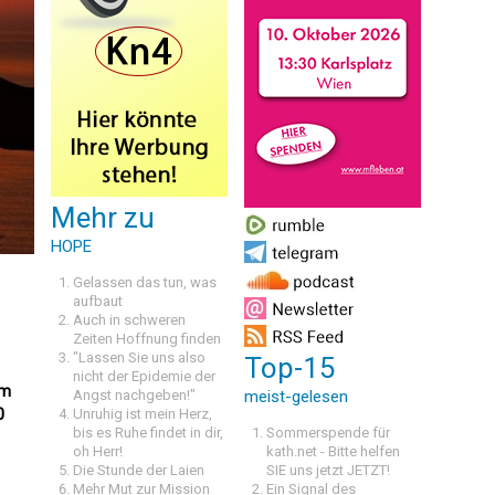
Mehr zu
HOPE
Gelassen das tun, was
aufbaut
Auch in schweren
Zeiten Hoffnung finden
"Lassen Sie uns also
Top-15
nicht der Epidemie der
um
Angst nachgeben!"
meist-gelesen
0
Unruhig ist mein Herz,
bis es Ruhe findet in dir,
Sommerspende für
oh Herr!
kath.net - Bitte helfen
Die Stunde der Laien
SIE uns jetzt JETZT!
Mehr Mut zur Mission
Ein Signal des