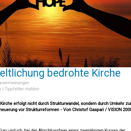
eltlichung bedrohte Kirche
 Lesermeinungen
n
|
Tippfehler melden
Kirche erfolgt nicht durch Strukturwandel, sondern durch Umkehr z
neuerung vor Strukturreformen - Von Christof Gaspari / VISION 200
au und ich, bei der Abschluss­feier eines zweijährigen Kurses der