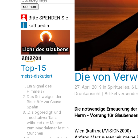
Top-15
Die von Verw
meist-diskutiert
Ein Signal des
27. April 2019 in
Spirituelles
, 6
Himmels?
Druckansicht
|
Artikel versende
Das Schweigen der
Bischöfe zur Causa
Spahn
Die notwendige Erneuerung der 
‚Dialogpredigt‘ und
Herrn - Vorrang für Glaubenser
‚meditativer Tanz’
während der Messe
zum Magdalenenfest in
Wien (kath.net/VISION2000)
München
Anfang März waren wir, meine Fr