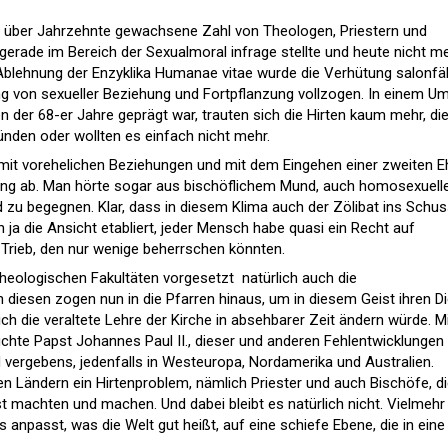
ne über Jahrzehnte gewachsene Zahl von Theologen, Priestern und
gerade im Bereich der Sexualmoral infrage stellte und heute nicht m
r Ablehnung der Enzyklika Humanae vitae wurde die Verhütung salonfä
 von sexueller Beziehung und Fortpflanzung vollzogen. In einem Um
n der 68-er Jahre geprägt war, trauten sich die Hirten kaum mehr, di
ünden oder wollten es einfach nicht mehr.
 mit vorehelichen Beziehungen und mit dem Eingehen einer zweiten E
ng ab. Man hörte sogar aus bischöflichem Mund, auch homosexuell
zu begegnen. Klar, dass in diesem Klima auch der Zölibat ins Schus
ich ja die Ansicht etabliert, jeder Mensch habe quasi ein Recht auf
 Trieb, den nur wenige beherrschen könnten.
eologischen Fakultäten vorgesetzt  natürlich auch die
n diesen zogen nun in die Pfarren hinaus, um in diesem Geist ihren D
ch die veraltete Lehre der Kirche in absehbarer Zeit ändern würde. M
chte Papst Johannes Paul II., dieser und anderen Fehlentwicklungen
d vergebens, jedenfalls in Westeuropa, Nordamerika und Australien.
en Ländern ein Hirtenproblem, nämlich Priester und auch Bischöfe, d
machten und machen. Und dabei bleibt es natürlich nicht. Vielmehr
as anpasst, was die Welt gut heißt, auf eine schiefe Ebene, die in eine
.