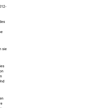
2012-
 des
be
n sie
ies
von
an
Und
ben
re