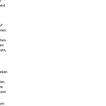
r
wird
pf
eten.
chen
hen
eht,
irken
ten
ie
sen
Dom