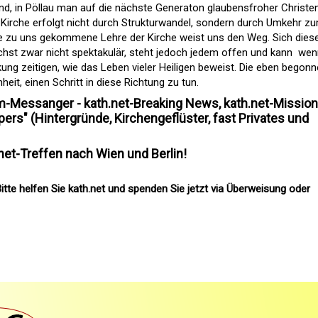
end, in Pöllau man auf die nächste Generaton glaubensfroher Christen
Kirche erfolgt nicht durch Strukturwandel, sondern durch Umkehr z
te zu uns gekommene Lehre der Kirche weist uns den Weg. Sich dies
chst zwar nicht spektakulär, steht jedoch jedem offen und kann  we
kung zeitigen, wie das Leben vieler Heiligen beweist. Die eben begon
heit, einen Schritt in diese Richtung zu tun.
am-Messanger - kath.net-Breaking News, kath.net-Mission
ers" (Hintergründe, Kirchengeflüster, fast Privates und
et-Treffen nach Wien und Berlin!
itte helfen Sie kath.net und spenden Sie jetzt via Überweisung oder