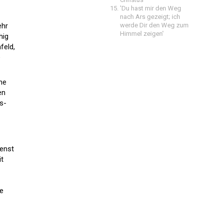
'Du hast mir den Weg
nach Ars gezeigt; ich
ehr
werde Dir den Weg zum
Himmel zeigen'
hig
feld,
e
he
en
s­
ienst
it
ie