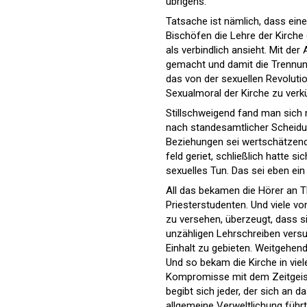
übrigens.
Tatsache ist nämlich, dass ei
Bischöfen die Lehre der Kirche 
als verbindlich ansieht. Mit de
gemacht und damit die Trennung
das von der sexuellen Revolutio
Sexualmoral der Kirche zu verk
Stillschweigend fand man sich
nach standesamtlicher Scheidu
Beziehungen sei wertschätzend 
feld geriet, schließlich hatte s
sexuelles Tun. Das sei eben ein
All das bekamen die Hörer an Th
Priesterstudenten. Und viele vo
zu versehen, überzeugt, dass si
unzähligen Lehrschreiben versu
Einhalt zu gebieten. Weitgehen
Und so bekam die Kirche in viel
Kompromisse mit dem Zeitgeist 
begibt sich jeder, der sich an d
allgemeine Verweltlichung führt