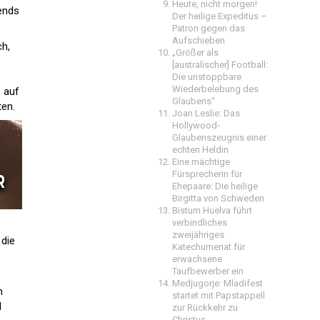
Heute, nicht morgen!
gends
Der heilige Expeditus –
Patron gegen das
Aufschieben
ch,
„Größer als
[australischer] Football:
Die unstoppbare
Wiederbelebung des
e auf
Glaubens“
ten.
Joan Leslie: Das
Hollywood-
Glaubenszeugnis einer
echten Heldin
Eine mächtige
Fürsprecherin für
Ehepaare: Die heilige
Birgitta von Schweden
Bistum Huelva führt
verbindliches
zweijähriges
 die
Katechumenat für
erwachsene
Taufbewerber ein
Medjugorje: Mladifest
n
startet mit Papstappell
l
zur Rückkehr zu
Christus