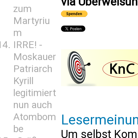
via Überweisun
zum
Martyriu
m
IRRE! -
Moskauer
Patriarch
Kyrill
legitimiert
nun auch
Atombom
Lesermeinu
be
Um selbst Kom