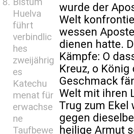
Bistum
wurde der Apos
Huelva
Welt konfrontie
führt
wessen Apostel
verbindlic
dienen hatte. D
hes
Kämpfe: O das
zweijährig
Kreuz, o König 
es
Geschmack fän
Katechu
Welt mit ihren
menat für
Trug zum Ekel 
erwachse
gegen dieselb
ne
heilige Armut 
Taufbewe