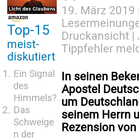
19. März 2019 
Lesermeinung
Top-15
Druckansicht
|
meist-
Tippfehler mel
diskutiert
Ein Signal
In seinen Bek
des
Apostel Deutsch
Himmels?
um Deutschland
Das
seinem Herrn un
Schweige
Rezension von
n der