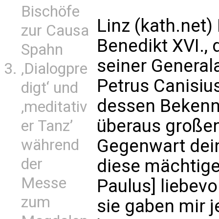
Bischöfe
Linz (kath.net)
zur Causa
Benedikt XVI., 
Spahn
seiner General
‚Dialogpre
Petrus Canisius
digt‘ und
dessen Bekennt
‚meditativ
überaus großen
er Tanz’
Gegenwart dein
während
der
diese mächtige
Messe
Paulus] liebev
zum
sie gaben mir j