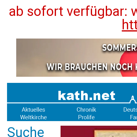
ab sofort verfügbar: 
ht
Suche