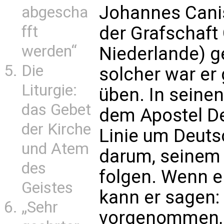
Johannes Canis
abgescha
der Grafschaft
fft
werden“
Niederlande) ge
Die
solcher war er
Liturgie:
üben. In seine
das Gebet
dem Apostel De
der Kirche
Linie um Deuts
und Atem
darum, seinem 
des
folgen. Wenn er
Geistes
kann er sagen: 
„Sehr
vorgenommen, 