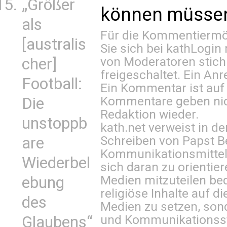
„Größer
können müssen 
als
Für die Kommentiermög
[australis
Sie sich bei
kathLogin 
von Moderatoren stich
cher]
freigeschaltet. Ein Anr
Football:
Ein Kommentar ist auf
Kommentare geben nic
Die
Redaktion wieder.
unstoppb
kath.net verweist in
Schreiben von Papst B
are
Kommunikationsmittel 
Wiederbel
sich daran zu orientie
Medien mitzuteilen be
ebung
religiöse Inhalte auf 
des
Medien zu setzen, sond
und Kommunikationsst
Glaubens“