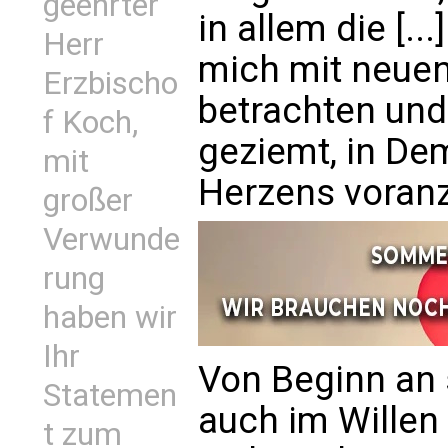
geehrter
in allem die [..
Herr
mich mit neuen
Erzbischo
betrachten und 
f Koch,
geziemt, in Dem
mit
Herzens voranz
großer
Verwunde
rung
haben wir
Ihr
Von Beginn an 
Statemen
auch im Willen
t zum