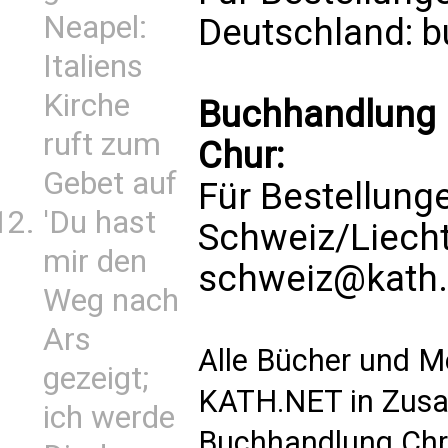
Neapel:
Deutschland:
b
Italiens
Kirche
Buchhandlung 
ruft zum
Chur:
Gebet auf
Für Bestellung
'Du hast
Schweiz/Liech
mir den
schweiz@kath.
Weg nach
Ars
Alle Bücher und M
gezeigt;
KATH.NET in Zusa
ich werde
Buchhandlung Chri