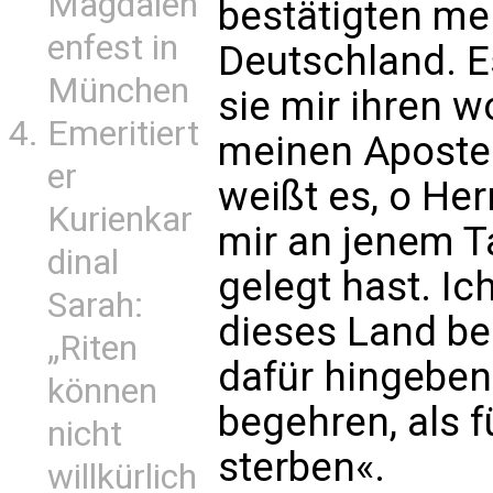
Magdalen
bestätigten m
enfest in
Deutschland. E
München
sie mir ihren 
Emeritiert
meinen Apostel
er
weißt es, o Her
Kurienkar
mir an jenem T
dinal
gelegt hast. Ich
Sarah:
dieses Land be
„Riten
dafür hingeben
können
begehren, als f
nicht
sterben«.
willkürlich