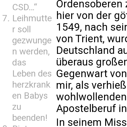
Ordensoberen z
CSD…“
hier von der g
Leihmutte
1549, nach sei
r soll
von Trient, wu
gezwunge
Deutschland au
n werden,
überaus großen
das
Gegenwart von 
Leben des
mir, als verhie
herzkrank
en Babys
wohlwollenden
zu
Apostelberuf in
beenden!
In seinem Miss