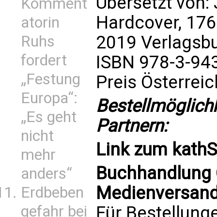
Übersetzt von:
Komment
Hardcover, 176
atorin
2019 Verlagsb
Ruhs
fordert
ISBN 978-3-94
„Festung
Preis Österrei
Europa“:
Bestellmöglich
„Es geht
Partnern:
nicht
Link zum
kath
mehr
Buchhandlung C
anders“
Medienversand 
Erdbeben
Für Bestellung
gefahr bei