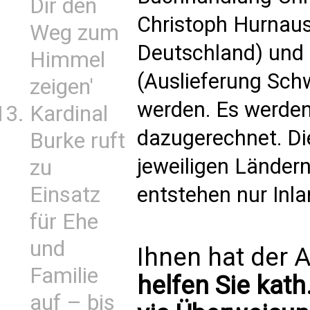
Dir den
Christoph Hurnaus
Weg zum
Deutschland) und 
Himmel
(Auslieferung Schw
zeigen'
werden. Es werden
Kardinal
dazugerechnet. Di
Burke ruft
jeweiligen Länder
zu
Einsatz
entstehen nur Inl
für Ehe
und
Ihnen hat der A
Familie
helfen Sie kath
auf – bis