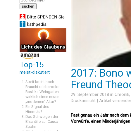
Top-15
2017: Bono w
meist-diskutiert
Freund Theo
Streit kocht hoch:
Braucht die barocke
Basilika Weingarten
29. September 2018 in
Chronik
wirklich einen neuen
Druckansicht
|
Artikel versende
„modernen“ Altar?
Ein Signal des
Himmels?
Fast genau ein Jahr nach dem 
Das Schweigen der
Vorwürfe, einen Minderjährigen 
Bischöfe zur Causa
Spahn