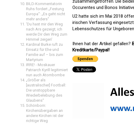
zusammengetroffen. Die beiden 
BILD-Kommentatorin
Occurentes und Bonos Initiativ
Ruhs fordert „Festung
Europa“: „Es geht nicht
U2 hatte sich im Mai 2018 öffe
mehr anders“
irischen Verfassung eingesetzt. 
'Du hast mir den Weg
Lebensschutzes für Ungebore
nach Ars gezeigt; ich
werde Dir den Weg zum
Himmel zeigen'
Ihnen hat der Artikel gefallen?
B
Kardinal Burke ruft zu
Kreditkarte/Paypal!
Einsatz für Ehe und
Familie auf – bis zum
Martyrium
IRRE! - Moskauer
Patriarch Kyrill legitimiert
nun auch Atombombe
„Größer als
[australischer] Football:
Die unstoppbare
Wiederbelebung des
Glaubens“
Schönborn:
Kirchenübergaben an
andere Kirchen ist der
richtige Weg