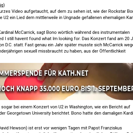
jg)
 kurzes Video aufgetaucht, auf dem zu sehen ist, wie der Rockstar B
e U2 ein Lied dem mittlerweile in Ungnade gefallenen ehemaligen Kar
 Kardinal McCarrick, sagt Bono wörtlich während des instrumentalen
I still havent found what Im looking for. Das Konzert fand am 20 J
n D.C. statt. Fast genau ein Jahr später musste sich McCarrick weg
derjährigen sexuell missbraucht zu haben, aus der Öffentlichkeit
sogar bei einem Konzert von U2 in Washington, wie ein Bericht auf
der Georgetown University berichtet. Bono hatte den damaligen Kardi
avid Hewson) ist erst vor wenigen Tagen mit Papst Franziskus