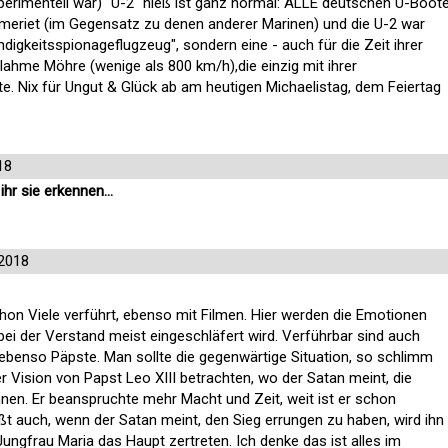
xperimentell war) "U-2" hieß ist ganz normal: ALLE deutschen U-Boot
meriet (im Gegensatz zu denen anderer Marinen) und die U-2 war
ndigkeitsspionageflugzeug", sondern eine - auch für die Zeit ihrer
v lahme Möhre (wenige als 800 km/h),die einzig mit ihrer
te. Nix für Ungut & Glück ab am heutigen Michaelistag, dem Feiertag
18
hr sie erkennen...
2018
hon Viele verführt, ebenso mit Filmen. Hier werden die Emotionen
ei der Verstand meist eingeschläfert wird. Verführbar sind auch
 ebenso Päpste. Man sollte die gegenwärtige Situation, so schlimm
der Vision von Papst Leo XIII betrachten, wo der Satan meint, die
nnen. Er beanspruchte mehr Macht und Zeit, weit ist er schon
 auch, wenn der Satan meint, den Sieg errungen zu haben, wird ihn
ungfrau Maria das Haupt zertreten. Ich denke das ist alles im