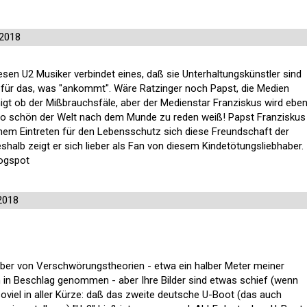
2018
sen U2 Musiker verbindet eines, daß sie Unterhaltungskünstler sind
für das, was "ankommt". Wäre Ratzinger noch Papst, die Medien
nigt ob der Mißbrauchsfäle, aber der Medienstar Franziskus wird ebe
 so schön der Welt nach dem Munde zu reden weiß! Papst Franziskus
inem Eintreten für den Lebensschutz sich diese Freundschaft der
halb zeigt er sich lieber als Fan von diesem Kindetötungsliebhaber.
logspot
2018
haber von Verschwörungstheorien - etwa ein halber Meter meiner
 in Beschlag genommen - aber Ihre Bilder sind etwas schief (wenn
oviel in aller Kürze: daß das zweite deutsche U-Boot (das auch