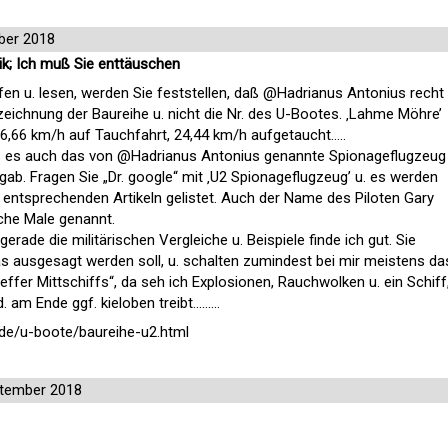
ber 2018
ik; Ich muß Sie enttäuschen
fen u. lesen, werden Sie feststellen, daß @Hadrianus Antonius recht
ezeichnung der Baureihe u. nicht die Nr. des U-Bootes. ‚Lahme Möhre’
 16,66 km/h auf Tauchfahrt, 24,44 km/h aufgetaucht…..
 daß es auch das von @Hadrianus Antonius genannte Spionageflugzeug
ab. Fragen Sie „Dr. google“ mit ‚U2 Spionageflugzeug’ u. es werden
 entsprechenden Artikeln gelistet. Auch der Name des Piloten Gary
iche Male genannt.
rade die militärischen Vergleiche u. Beispiele finde ich gut. Sie
 ausgesagt werden soll, u. schalten zumindest bei mir meistens da
treffer Mittschiffs“, da seh ich Explosionen, Rauchwolken u. ein Schiff
d. am Ende ggf. kieloben treibt………
e/u-boote/baureihe-u2.html
tember 2018