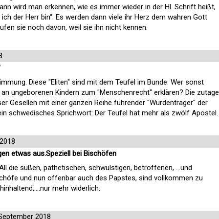
ann wird man erkennen, wie es immer wieder in der Hl. Schrift heißt,
 ich der Herr bin“. Es werden dann viele ihr Herz dem wahren Gott
en sie noch davon, weil sie ihn nicht kennen.
8
"
mmung. Diese "Eliten" sind mit dem Teufel im Bunde. Wer sonst
n ungeborenen Kindern zum "Menschenrecht" erklären? Die zutage
er Gesellen mit einer ganzen Reihe führender "Würdenträger" der
ein schwedisches Sprichwort: Der Teufel hat mehr als zwölf Apostel.
 2018
gen etwas aus.Speziell bei Bischöfen
ll die süßen, pathetischen, schwülstigen, betroffenen, ...und
schöfe und nun offenbar auch des Papstes, sind vollkommen zu
hinhaltend,....nur mehr widerlich.
September 2018