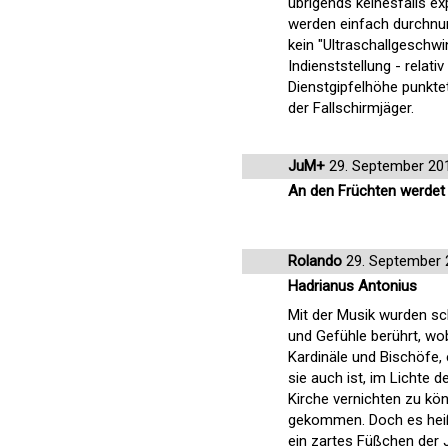
übrigends keinesfalls e
werden einfach durchnu
kein "Ultraschallgeschwi
Indienststellung - relati
Dienstgipfelhöhe punkte
der Fallschirmjäger.
JuM+
29. September 20
An den Früchten werdet i
Rolando
29. September 
Hadrianus Antonius
Mit der Musik wurden sc
und Gefühle berührt, wob
Kardinäle und Bischöfe,
sie auch ist, im Lichte 
Kirche vernichten zu kö
gekommen. Doch es heißt
ein zartes Füßchen der J