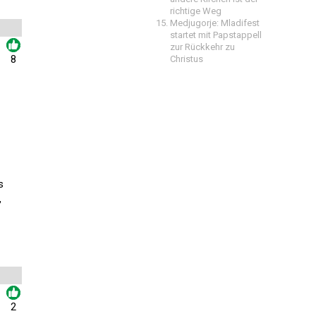
richtige Weg
Medjugorje: Mladifest
startet mit Papstappell
zur Rückkehr zu
8
Christus
s
,
2