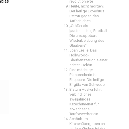
holas
revolutionierte
Heute, nicht morgen!
Der heilige Expeditus –
Patron gegen das
Aufschieben
„Größer als
[australischer] Football:
Die unstoppbare
Wiederbelebung des
Glaubens“
Joan Leslie: Das
Hollywood-
Glaubenszeugnis einer
echten Heldin
Eine mächtige
Fürsprecherin für
Ehepaare: Die heilige
Birgitta von Schweden
Bistum Huelva führt
verbindliches
zweijähriges
Katechumenat für
erwachsene
Taufbewerber ein
Schönborn:
Kirchenübergaben an
andere Kirchen ist der