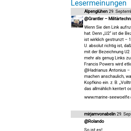
Lesermeinungen
Alpenglühen
29. Septem
@Grantler – Militärtechn
Wenn Sie den Link aufru
hat. Denn „U2“ ist die B
ist wirklich gestrunzt –
U. absolut richtig ist,
mit der Bezeichnung U2 g
mehr als genug Links zu
Francis Powers wird etl
@Hadrianus Antonius – ge
machen anschaulich, was
Kopfkino ein. z. B. „Voll
das allmählich kentert o
www.marine-seewoelfe.d
mirjamvonabelin
29. Sep
@Rolando
So ist es!