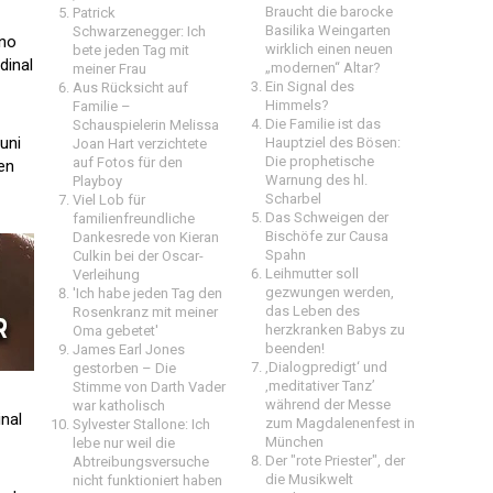
Braucht die barocke
Patrick
Basilika Weingarten
Schwarzenegger: Ich
ono
wirklich einen neuen
bete jeden Tag mit
dinal
„modernen“ Altar?
meiner Frau
Ein Signal des
Aus Rücksicht auf
Himmels?
Familie –
Die Familie ist das
Schauspielerin Melissa
uni
Hauptziel des Bösen:
Joan Hart verzichtete
Die prophetische
auf Fotos für den
en
Warnung des hl.
Playboy
Scharbel
Viel Lob für
Das Schweigen der
familienfreundliche
Bischöfe zur Causa
Dankesrede von Kieran
Spahn
Culkin bei der Oscar-
Leihmutter soll
Verleihung
gezwungen werden,
'Ich habe jeden Tag den
das Leben des
Rosenkranz mit meiner
herzkranken Babys zu
Oma gebetet'
beenden!
James Earl Jones
‚Dialogpredigt‘ und
gestorben – Die
‚meditativer Tanz’
Stimme von Darth Vader
während der Messe
war katholisch
nal
zum Magdalenenfest in
Sylvester Stallone: Ich
München
lebe nur weil die
Der "rote Priester", der
Abtreibungsversuche
die Musikwelt
nicht funktioniert haben