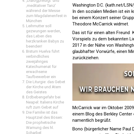
‚Dialogpredigt‘ und
Washington D.C. (kath.net/LSN/
‚meditativer Tanz’
während der Messe
In den sozialen Medien ist ein
zum Magdalenenfest in
bei einem Konzert seiner Grupp
München
Theodore McCarrick widmet.
Leihmutter soll
gezwungen werden,
Das ist für einen alten Freund 
das Leben des
Vorspiels zu dem bekannten Lied 
herzkranken Babys zu
2017 in der Nähe von Washingto
beenden!
glaubhafter Vorwürfe, einen Min
Bistum Huelva führt
verbindliches
zurückziehen.
zweijähriges
Katechumenat für
erwachsene
Taufbewerber ein
Die Liturgie: das Gebet
der Kirche und Atem
des Geistes
Erdbebengefahr bei
Neapel: Italiens Kirche
McCarrick war im Oktober 2009 
ruft zum Gebet auf
Die Familie ist das
einem Blog des Berkley Center 
Hauptziel des Bösen:
namentlich begrüßt.
Die prophetische
Warnung des hl.
Bono (bürgerlicher Name Paul D
Scharbel