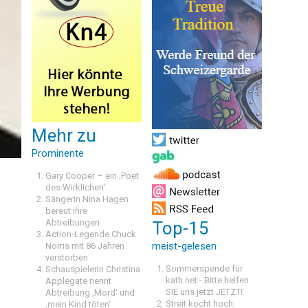
Mehr zu
Prominente
Gary Cooper – ein ‚Poet
des Wirklichen‘
Sängerin Nina Hagen
bereut ihre
Abtreibungen
Top-15
Action-Legende Chuck
meist-gelesen
Norris mit 86 Jahren
verstorben
Sommerspende für
Schauspielerin Christina
kath.net - Bitte helfen
Applegate nennt
SIE uns jetzt JETZT!
Abtreibung ‚Mord‘ und
Streit kocht hoch:
‚mein Kind töten‘