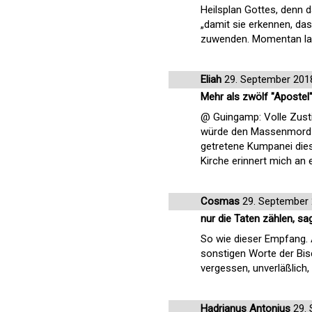
Heilsplan Gottes, denn d
„damit sie erkennen, das
zuwenden. Momentan lauf
Eliah
29. September 201
Mehr als zwölf "Apostel
@ Guingamp: Volle Zusti
würde den Massenmord a
getretene Kumpanei dies
Kirche erinnert mich an 
Cosmas
29. September
nur die Taten zählen, sa
So wie dieser Empfang. A
sonstigen Worte der Bi
vergessen, unverläßlich, 
Hadrianus Antonius
29. 