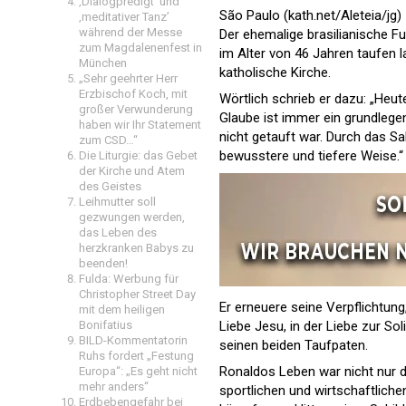
‚Dialogpredigt‘ und
São Paulo (kath.net/Aleteia/jg)
‚meditativer Tanz’
während der Messe
Der ehemalige brasilianische F
zum Magdalenenfest in
im Alter von 46 Jahren taufen l
München
katholische Kirche.
„Sehr geehrter Herr
Erzbischof Koch, mit
Wörtlich schrieb er dazu: „Heut
großer Verwunderung
Glaube ist immer ein grundlege
haben wir Ihr Statement
nicht getauft war. Durch das Sa
zum CSD…“
bewusstere und tiefere Weise.“
Die Liturgie: das Gebet
der Kirche und Atem
des Geistes
Leihmutter soll
gezwungen werden,
das Leben des
herzkranken Babys zu
beenden!
Fulda: Werbung für
Christopher Street Day
Er erneuere seine Verpflichtun
mit dem heiligen
Bonifatius
Liebe Jesu, in der Liebe zur So
BILD-Kommentatorin
seinen beiden Taufpaten.
Ruhs fordert „Festung
Ronaldos Leben war nicht nur
Europa“: „Es geht nicht
mehr anders“
sportlichen und wirtschaftlich
Erdbebengefahr bei