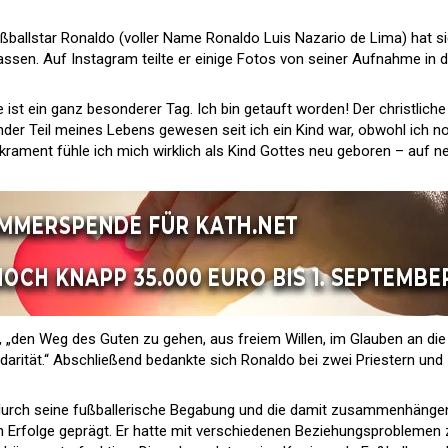
ußballstar Ronaldo (voller Name Ronaldo Luis Nazario de Lima) hat s
assen. Auf Instagram teilte er einige Fotos von seiner Aufnahme in d
e ist ein ganz besonderer Tag. Ich bin getauft worden! Der christliche
nder Teil meines Lebens gewesen seit ich ein Kind war, obwohl ich n
krament fühle ich mich wirklich als Kind Gottes neu geboren – auf n
g, „den Weg des Guten zu gehen, aus freiem Willen, im Glauben an die
lidarität.“ Abschließend bedankte sich Ronaldo bei zwei Priestern und
 durch seine fußballerische Begabung und die damit zusammenhäng
en Erfolge geprägt. Er hatte mit verschiedenen Beziehungsproblemen 