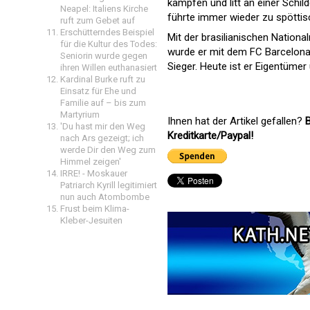
kämpfen und litt an einer Schil
Neapel: Italiens Kirche
führte immer wieder zu spött
ruft zum Gebet auf
Erschütterndes Beispiel
Mit der brasilianischen Nation
für die Kultur des Todes:
wurde er mit dem FC Barcelona 
Seniorin wurde gegen
Sieger. Heute ist er Eigentümer
ihren Willen euthanasiert
Kardinal Burke ruft zu
Einsatz für Ehe und
Familie auf – bis zum
Martyrium
Ihnen hat der Artikel gefallen?
B
'Du hast mir den Weg
Kreditkarte/Paypal!
nach Ars gezeigt; ich
werde Dir den Weg zum
Himmel zeigen'
IRRE! - Moskauer
Patriarch Kyrill legitimiert
nun auch Atombombe
Frust beim Klima-
Kleber-Jesuiten