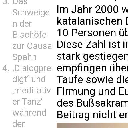
Das
Im Jahr 2000 w
Schweige
katalanischen 
n der
10 Personen üb
Bischöfe
Diese Zahl ist 
zur Causa
stark gestiege
Spahn
empfingen übe
‚Dialogpre
Taufe sowie di
digt‘ und
‚meditativ
Firmung und Eu
er Tanz’
des Bußsakram
während
Beitrag nicht e
der