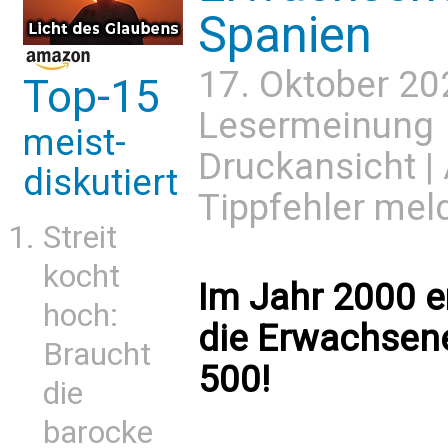
Spanien
17. Oktober 20
Top-15
Lesermeinung
meist-
Druckansicht
|
diskutiert
Tippfehler mel
Streit
kocht
Im Jahr 2000 
hoch:
die Erwachsene
Braucht
500!
die
barocke