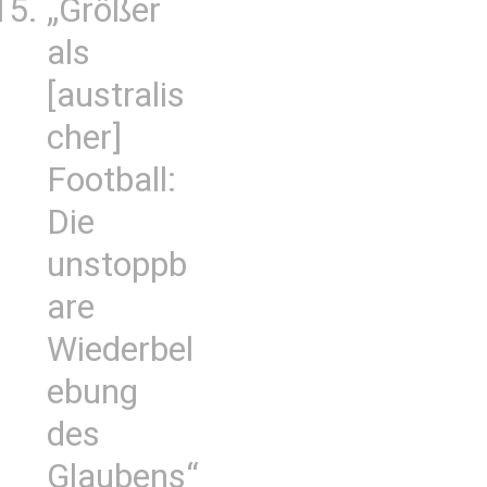
„Größer
als
[australis
cher]
Football:
Die
unstoppb
are
Wiederbel
ebung
des
Glaubens“