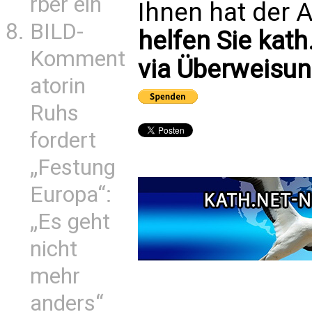
rber ein
Ihnen hat der A
BILD-
helfen Sie kath
Komment
via Überweisun
atorin
Ruhs
fordert
„Festung
Europa“:
„Es geht
nicht
mehr
anders“