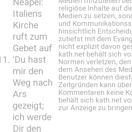
Medien mitzuteilen be
Neapel:
religiöse Inhalte auf 
Italiens
Medien zu setzen, sond
und Kommunikationsst
Kirche
hinsichtlich Entscheid
ruft zum
zutiefst mit dem Eva
nicht explizit davon ge
Gebet auf
kath.net behält sich v
'Du hast
Normen verletzen, den
dem Ansehen des Mediu
mir den
Benutzer können diesfa
Weg nach
Zeitgründen kann über
Kommentaren keine Ko
Ars
behält sich kath.net vo
gezeigt;
zur Anzeige zu bringen
ich werde
Dir den