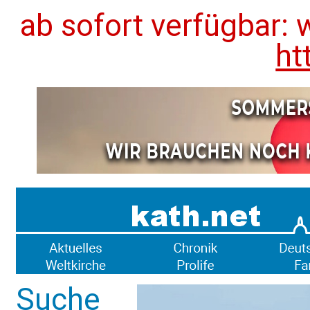
ab sofort verfügbar: 
ht
Suche