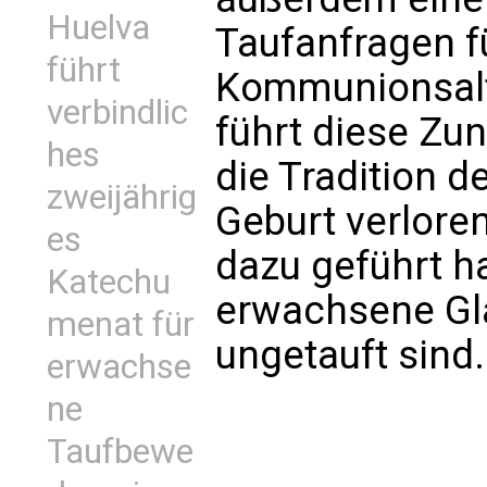
Huelva
Taufanfragen f
führt
Kommunionsalter
verbindlic
führt diese Zu
hes
die Tradition d
zweijährig
Geburt verlore
es
dazu geführt h
Katechu
erwachsene Glä
menat für
ungetauft sind.
erwachse
ne
Taufbewe