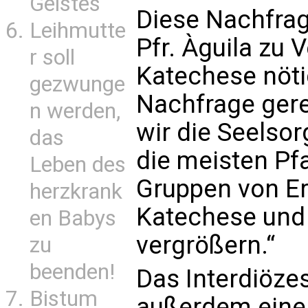
Geistes
Diese Nachfrag
Leihmutte
Pfr. Àguila zu 
r soll
Katechese nöti
gezwunge
Nachfrage ger
n werden,
wir die Seelso
das
die meisten Pf
Leben des
Gruppen von E
herzkrank
Katechese und 
en Babys
vergrößern.“
zu
beenden!
Das Interdiöze
Bistum
außerdem einen