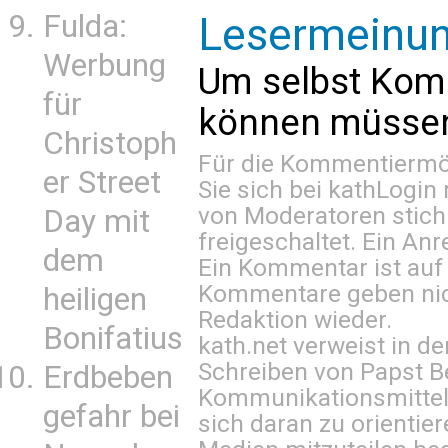
Fulda:
Lesermeinu
Werbung
Um selbst Kom
für
können müssen 
Christoph
Für die Kommentiermög
er Street
Sie sich bei
kathLogin 
von Moderatoren stich
Day mit
freigeschaltet. Ein Anr
dem
Ein Kommentar ist auf
Kommentare geben nic
heiligen
Redaktion wieder.
Bonifatius
kath.net verweist in
Schreiben von Papst B
Erdbeben
Kommunikationsmittel 
gefahr bei
sich daran zu orientie