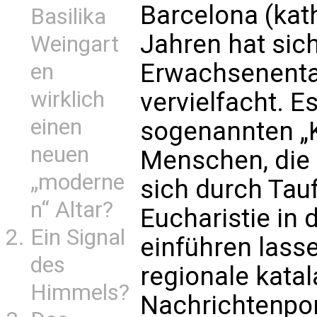
Barcelona (kath
Basilika
Jahren hat sich
Weingart
Erwachsenenta
en
wirklich
vervielfacht. E
einen
sogenannten „
neuen
Menschen, die 
„moderne
sich durch Tau
n“ Altar?
Eucharistie in
Ein Signal
einführen lasse
des
regionale katal
Himmels?
Nachrichtenport