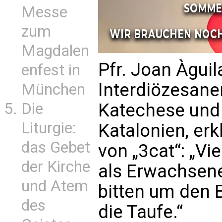
Messe
zum
Magdalen
Pfr. Joan Àguil
enfest in
Interdiözesanen
München
Die
Katechese und
Liturgie:
Katalonien, er
das Gebet
von „3cat“: „V
der Kirche
als Erwachsen
und Atem
bitten um den E
des
die Taufe.“