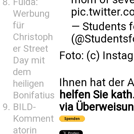
Fulda:
pic.twitter
Werbung
für
— Students f
Christoph
(@Studentsf
er Street
Foto: (c) Insta
Day mit
dem
Ihnen hat der A
heiligen
helfen Sie kath
Bonifatius
via Überweisun
BILD-
Komment
atorin