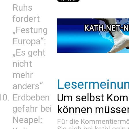
Ruhs
fordert
„Festung
Europa“:
„Es geht
nicht
mehr
Lesermeinu
anders“
Um selbst Kom
Erdbeben
gefahr bei
können müssen 
Neapel:
Für die Kommentiermög
Sie sich bei
kathLogin 