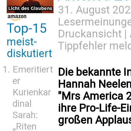
31. August 202
Lesermeinung
Top-15
Druckansicht
|
meist-
Tippfehler mel
diskutiert
Emeritiert
Die bekannte I
er
Hannah Neelem
Kurienkar
"Mrs America 
dinal
ihre Pro-Life-E
Sarah:
großen Applau
„Riten