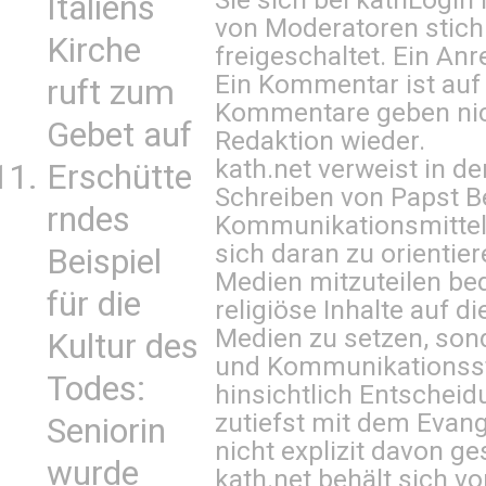
Italiens
von Moderatoren stich
Kirche
freigeschaltet. Ein Anr
Ein Kommentar ist auf
ruft zum
Kommentare geben nic
Gebet auf
Redaktion wieder.
kath.net verweist in
Erschütte
Schreiben von Papst B
rndes
Kommunikationsmittel 
sich daran zu orientie
Beispiel
Medien mitzuteilen be
für die
religiöse Inhalte auf 
Medien zu setzen, sond
Kultur des
und Kommunikationsst
Todes:
hinsichtlich Entscheid
zutiefst mit dem Eva
Seniorin
nicht explizit davon ge
wurde
kath.net behält sich v