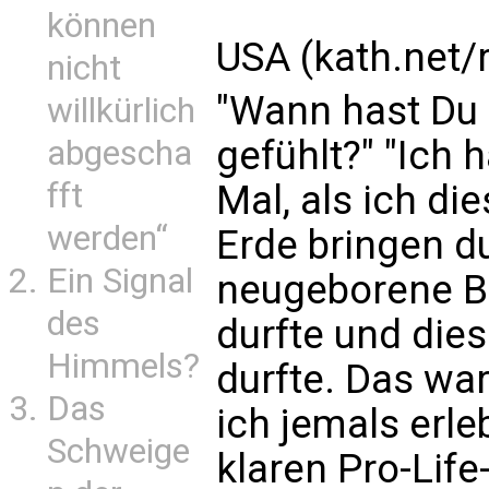
können
USA (kath.net/
nicht
"Wann hast Du 
willkürlich
gefühlt?" "Ich 
abgescha
fft
Mal, als ich di
werden“
Erde bringen d
Ein Signal
neugeborene B
des
durfte und dies
Himmels?
durfte. Das war
Das
ich jemals erle
Schweige
klaren Pro-Lif