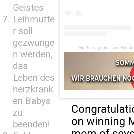
Geistes
Leihmutte
r soll
gezwunge
Ein Beitrag geteilt von Hann
n werden,
das
Leben des
herzkrank
en Babys
Congratulat
zu
on winning 
beenden!
mom of seve