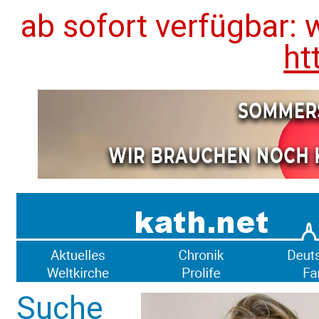
ab sofort verfügbar: 
ht
Suche