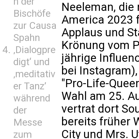
n der
Neeleman, die 
Bischöfe
America 2023 f
zur Causa
Applaus und St
Spahn
Krönung vom Pu
‚Dialogpre
jährige Influen
digt‘ und
bei Instagram),
‚meditativ
"Pro-Life-Quee
er Tanz’
Wahl am 25. Au
während
vertrat dort S
der
bereits früher
Messe
City und Mrs. 
zum