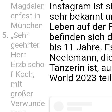
Instagram ist s
Magdalen
enfest in
sehr bekannt u
München
Leben auf der 
„Sehr
befinden sich d
geehrter
bis 11 Jahre. E
Herr
Neelemann, die
Erzbischo
Tänzerin ist, a
f Koch,
World 2023 tei
mit
großer
Verwunde