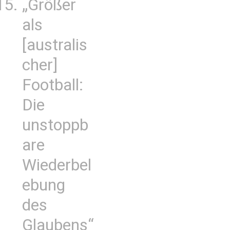
„Größer
als
[australis
cher]
Football:
Die
unstoppb
are
Wiederbel
ebung
des
Glaubens“