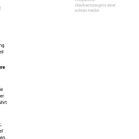
Glaubenszeugnis einer
t
echten Heldin
ung
il
ere
ie
er
ührt
,
el
en,