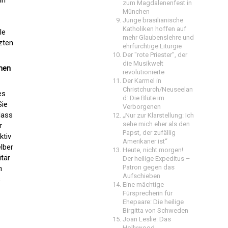
zum Magdalenenfest in
München
Junge brasilianische
Katholiken hoffen auf
le
mehr Glaubenslehre und
tzten
ehrfürchtige Liturgie
Der "rote Priester", der
die Musikwelt
men
revolutionierte
Der Karmel in
Christchurch/Neuseelan
es
d: Die Blüte im
Sie
Verborgenen
dass
„Nur zur Klarstellung: Ich
sehe mich eher als den
r
Papst, der zufällig
ktiv
Amerikaner ist“
elber
Heute, nicht morgen!
itär
Der heilige Expeditus –
Patron gegen das
n
Aufschieben
s
Eine mächtige
Fürsprecherin für
Ehepaare: Die heilige
Birgitta von Schweden
Joan Leslie: Das
Hollywood-