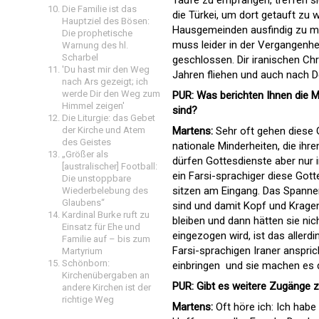
Die Familie ist das
die Türkei, um dort getauft zu
Hauptziel des Bösen:
Hausgemeinden ausfindig zu mach
Die prophetische
muss leider in der Vergangenheit
Warnung des hl.
Scharbel
geschlossen. Dir iranischen Chr
'Du hast mir den Weg
Jahren fliehen und auch nach D
nach Ars gezeigt; ich
werde Dir den Weg zum
PUR: Was berichten Ihnen die 
Himmel zeigen'
sind?
Die Liturgie: das Gebet
Martens:
Sehr oft gehen diese Ge
der Kirche und Atem
des Geistes
nationale Minderheiten, die ihre
„Größer als
dürfen Gottesdienste aber nur in
[australischer] Football:
ein Farsi-sprachiger diese Got
Die unstoppbare
sitzen am Eingang. Das Spannen
Wiederbelebung des
Glaubens“
sind und damit Kopf und Kragen 
Kardinal Burke ruft zu
bleiben und dann hätten sie nic
Einsatz für Ehe und
eingezogen wird, ist das aller
Familie auf – bis zum
Farsi-sprachigen Iraner anspric
Martyrium
Schönborn:
einbringen  und sie machen es
Kirchenübergaben an
PUR: Gibt es weitere Zugänge
andere Kirchen ist der
richtige Weg
Martens:
Oft höre ich: Ich habe