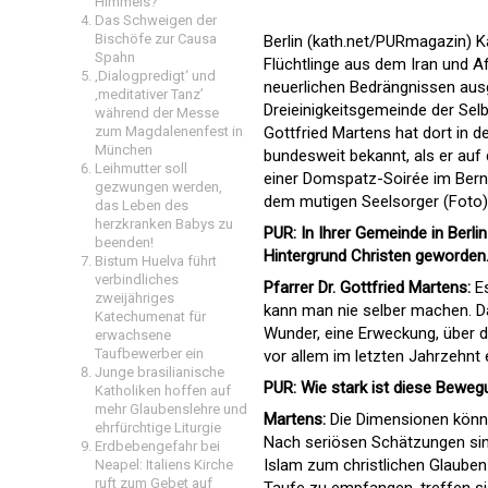
Himmels?
Das Schweigen der
Bischöfe zur Causa
Berlin (kath.net/
PURmagazin
) 
Spahn
Flüchtlinge aus dem Iran und A
‚Dialogpredigt‘ und
neuerlichen Bedrängnissen ausge
‚meditativer Tanz’
Dreieinigkeitsgemeinde der Selb
während der Messe
Gottfried Martens hat dort in d
zum Magdalenenfest in
München
bundesweit bekannt, als er auf
Leihmutter soll
einer Domspatz-Soirée im Ber
gezwungen werden,
dem mutigen Seelsorger (Foto)
das Leben des
herzkranken Babys zu
PUR: In Ihrer Gemeinde in Berl
beenden!
Hintergrund Christen geworden.
Bistum Huelva führt
verbindliches
Pfarrer Dr. Gottfried Martens:
Es
zweijähriges
kann man nie selber machen. D
Katechumenat für
Wunder, eine Erweckung, über di
erwachsene
Taufbewerber ein
vor allem im letzten Jahrzehnt 
Junge brasilianische
PUR: Wie stark ist diese Bewe
Katholiken hoffen auf
mehr Glaubenslehre und
Martens:
Die Dimensionen könne
ehrfürchtige Liturgie
Nach seriösen Schätzungen sind
Erdbebengefahr bei
Islam zum christlichen Glauben k
Neapel: Italiens Kirche
ruft zum Gebet auf
Taufe zu empfangen, treffen si