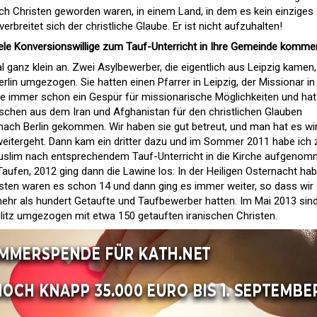
ich Christen geworden waren, in einem Land, in dem es kein einziges
erbreitet sich der christliche Glaube. Er ist nicht aufzuhalten!
ele Konversionswillige zum Tauf-Unterricht in Ihre Gemeinde komm
l ganz klein an. Zwei Asylbewerber, die eigentlich aus Leipzig kamen,
lin umgezogen. Sie hatten einen Pfarrer in Leipzig, der Missionar in
e immer schon ein Gespür für missionarische Möglichkeiten und hat
nschen aus dem Iran und Afghanistan für den christlichen Glauben
nach Berlin gekommen. Wir haben sie gut betreut, und man hat es wir
 weitergeht. Dann kam ein dritter dazu und im Sommer 2011 habe ich
uslim nach entsprechendem Tauf-Unterricht in die Kirche aufgenom
Taufen, 2012 ging dann die Lawine los: In der Heiligen Osternacht hab
sten waren es schon 14 und dann ging es immer weiter, so dass wir
ehr als hundert Getaufte und Taufbewerber hatten. Im Mai 2013 sind
litz umgezogen mit etwa 150 getauften iranischen Christen.