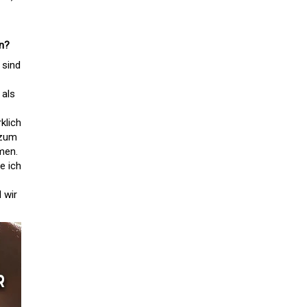
en?
 sind
 als
klich
 zum
men.
e ich
 wir