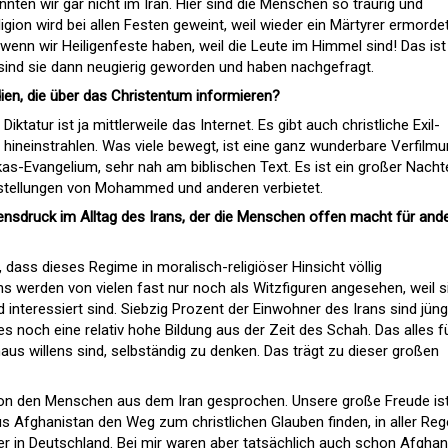
nnten wir gar nicht im Iran. Hier sind die Menschen so traurig und
ligion wird bei allen Festen geweint, weil wieder ein Märtyrer ermorde
 wenn wir Heiligenfeste haben, weil die Leute im Himmel sind! Das ist
 sind sie dann neugierig geworden und haben nachgefragt.
ien, die über das Christentum informieren?
iktatur ist ja mittlerweile das Internet. Es gibt auch christliche Exil-
an hineinstrahlen. Was viele bewegt, ist eine ganz wunderbare Verfilm
-Evangelium, sehr nah am biblischen Text. Es ist ein großer Nachte
arstellungen von Mohammed und anderen verbietet.
densdruck im Alltag des Irans, der die Menschen offen macht für and
dass dieses Regime in moralisch-religiöser Hinsicht völlig
hs werden von vielen fast nur noch als Witzfiguren angesehen, weil s
interessiert sind. Siebzig Prozent der Einwohner des Irans sind jüng
 es noch eine relativ hohe Bildung aus der Zeit des Schah. Das alles f
us willens sind, selbständig zu denken. Das trägt zu dieser großen
 von den Menschen aus dem Iran gesprochen. Unsere große Freude ist
Afghanistan den Weg zum christlichen Glauben finden, in aller Reg
ier in Deutschland. Bei mir waren aber tatsächlich auch schon Afghan