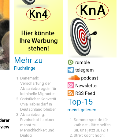
Mehr zu
Flüchtlinge
Dänemark:
Verschärfung der
Abschieberegeln für
kriminelle Migranten
Christlicher Konvertit
Top-15
Chia Rabiei darf in
Deutschland bleiben
meist-gelesen
Abschiebung:
Erzbischof Lackner
Sommerspende für
derer
mahnt zu
kath.net - Bitte helfen
rview
Menschlichkeit und
SIE uns jetzt JETZT!
Dialog
Streit kocht hoch: