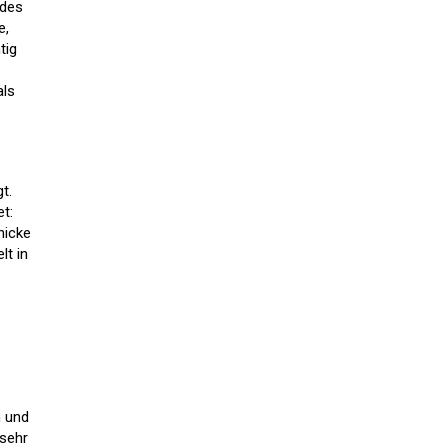
 des
e,
tig
als
t.
t:
hicke
lt in
n und
 sehr