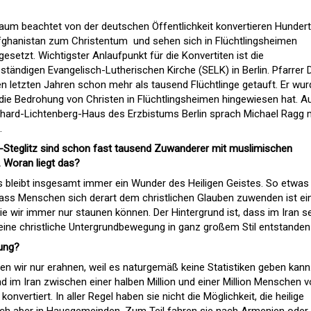
Kaum beachtet von der deutschen Öffentlichkeit konvertieren Hunder
fghanistan zum Christentum  und sehen sich in Flüchtlingsheimen
setzt. Wichtigster Anlaufpunkt für die Konvertiten ist die
ständigen Evangelisch-Lutherischen Kirche (SELK) in Berlin. Pfarrer D
en letzten Jahren schon mehr als tausend Flüchtlinge getauft. Er wur
 die Bedrohung von Christen in Flüchtlingsheimen hingewiesen hat. A
nhard-Lichtenberg-Haus des Erzbistums Berlin sprach Michael Ragg 
.
in-Steglitz sind schon fast tausend Zuwanderer mit muslimischen
 Woran liegt das?
 bleibt insgesamt immer ein Wunder des Heiligen Geistes. So etwas
ass Menschen sich derart dem christlichen Glauben zuwenden ist ei
e wir immer nur staunen können. Der Hintergrund ist, dass im Iran s
eine christliche Untergrundbewegung in ganz großem Stil entstanden 
gung?
n wir nur erahnen, weil es naturgemäß keine Statistiken geben kann
 im Iran zwischen einer halben Million und einer Million Menschen 
onvertiert. In aller Regel haben sie nicht die Möglichkeit, die heilige
ch aber in Hausgemeinden. Zum Teil fahren sie nach Armenien oder 