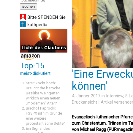
Top-15
'Eine Erweck
meist-diskutiert
können'
Streit kocht hoch:
Braucht die barocke
Basilika Weingarten
4. Jänner 2017 in
Interview
, 8 
wirklich einen neuen
Druckansicht
|
Artikel versende
„modernen“ Altar?
Bischof Paprocki:
FSSPX ist "im Grunde
Evangelisch-lutherischer Pfarr
eine weitere
zum Christentum, Tränen im Tauf
protestantische Sekte"
Ein Signal des
von Michael Ragg (PURmagazin