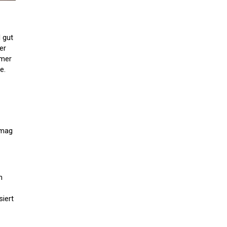
 gut
er
mmer
e.
 mag
n
iert