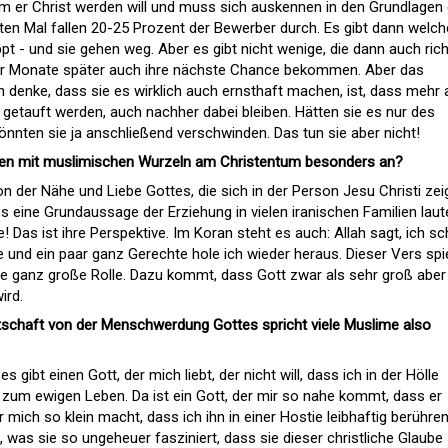
rum er Christ werden will und muss sich auskennen in den Grundlagen
ten Mal fallen 20-25 Prozent der Bewerber durch. Es gibt dann welch
ppt - und sie gehen weg. Aber es gibt nicht wenige, die dann auch rich
ar Monate später auch ihre nächste Chance bekommen. Aber das
 denke, dass sie es wirklich auch ernsthaft machen, ist, dass mehr 
 getauft werden, auch nachher dabei bleiben. Hätten sie es nur des
nten sie ja anschließend verschwinden. Das tun sie aber nicht!
en mit muslimischen Wurzeln am Christentum besonders an?
on der Nähe und Liebe Gottes, die sich in der Person Jesu Christi zeig
s eine Grundaussage der Erziehung in vielen iranischen Familien laute
 Das ist ihre Perspektive. Im Koran steht es auch: Allah sagt, ich sc
le und ein paar ganz Gerechte hole ich wieder heraus. Dieser Vers spie
e ganz große Rolle. Dazu kommt, dass Gott zwar als sehr groß aber
ird.
schaft von der Menschwerdung Gottes spricht viele Muslime also
es gibt einen Gott, der mich liebt, der nicht will, dass ich in der Hölle
t zum ewigen Leben. Da ist ein Gott, der mir so nahe kommt, dass er
r mich so klein macht, dass ich ihn in einer Hostie leibhaftig berühre
was sie so ungeheuer fasziniert, dass sie dieser christliche Glaube