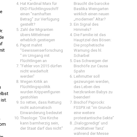
Hat Kardinal Marx für
Braucht die barocke
EKD-Flüchtlingsschiff
Basilika Weingarten
te
einen "namhaften
wirklich einen neuen
Betrag" zur Verfügung
„modernen“ Altar?
gestellt?
Ein Signal des
Zahl der Migranten
Himmels?
r.
übers Mittelmeer
Die Familie ist das
de
erheblich gestiegen
Hauptziel des Bösen:
uf
Papst mahnt
Die prophetische
mit
"Gewissenserforschung
Warnung des hl.
" im Umgang mit
Scharbel
Flüchtlingen an
Das Schweigen der
"Fehler von 2015 dürfen
Bischöfe zur Causa
nicht wiederholt
Spahn
werden"
Leihmutter soll
Wegen Kritik an
gezwungen werden,
n
Flüchtlingspolitik
das Leben des
wurden Krippenfiguren
herzkranken Babys zu
elbst
gestohlen
beenden!
ist.
So retten, dass Rettung
Bischof Paprocki:
nicht automatisch
FSSPX ist "im Grunde
Einwanderung bedeutet
eine weitere
.
Theologe: "Die Kirche
protestantische Sekte"
kann barmherzig sein,
‚Dialogpredigt‘ und
vom
der Staat darf das nicht"
‚meditativer Tanz’
während der Messe
in