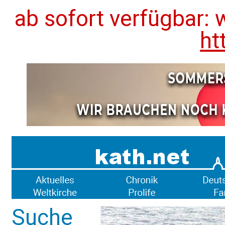
ab sofort verfügbar: 
ht
Suche