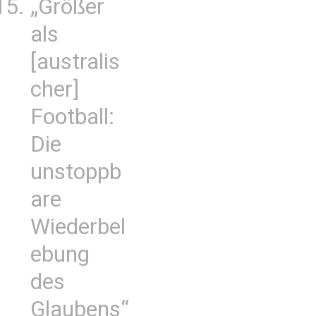
„Größer
als
[australis
cher]
Football:
Die
unstoppb
are
Wiederbel
ebung
des
Glaubens“