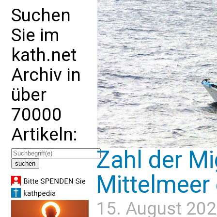
Suchen
Sie im
kath.net
Archiv in
über
70000
Artikeln:
Zahl der Mi
Mittelmeer 
15. August 202