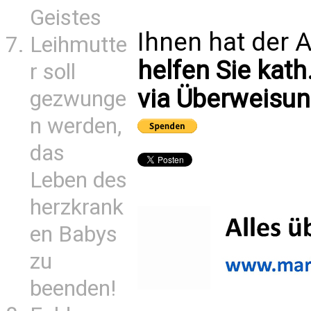
Geistes
Ihnen hat der A
Leihmutte
helfen Sie kath
r soll
via Überweisun
gezwunge
n werden,
das
Leben des
herzkrank
en Babys
zu
beenden!