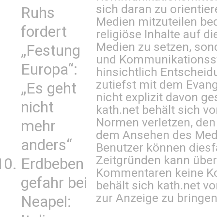
sich daran zu orientie
Ruhs
Medien mitzuteilen be
fordert
religiöse Inhalte auf 
Medien zu setzen, sond
„Festung
und Kommunikationsst
Europa“:
hinsichtlich Entscheid
zutiefst mit dem Eva
„Es geht
nicht explizit davon ge
nicht
kath.net behält sich v
Normen verletzen, den
mehr
dem Ansehen des Mediu
anders“
Benutzer können diesfa
Zeitgründen kann über
Erdbeben
Kommentaren keine Ko
gefahr bei
behält sich kath.net vo
zur Anzeige zu bringen
Neapel: