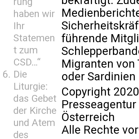
bekräftigt. Zu
rung
Medienberichte
haben wir
Sicherheitskrä
Ihr
führende Mitgli
Statemen
Schlepperband
t zum
CSD…“
Migranten von 
Die
oder Sardinien 
Liturgie:
Copyright 2020
das Gebet
Presseagentur
der Kirche
Österreich
und Atem
Alle Rechte vo
des