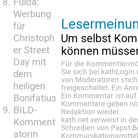
Fulda:
Werbung
Lesermeinu
für
Um selbst Kom
Christoph
können müssen 
er Street
Day mit
Für die Kommentiermög
Sie sich bei
kathLogin 
dem
von Moderatoren stich
heiligen
freigeschaltet. Ein Anr
Ein Kommentar ist auf
Bonifatius
Kommentare geben nic
BILD-
Redaktion wieder.
kath.net verweist in
Komment
Schreiben von Papst B
atorin
Kommunikationsmittel 