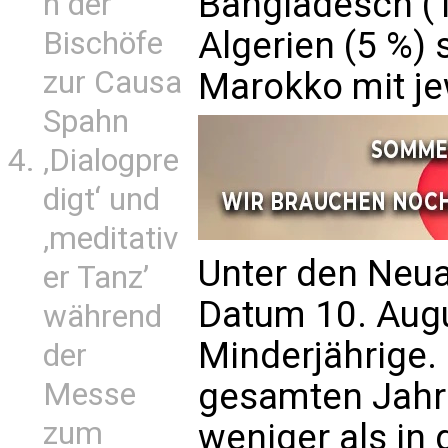
Bangladesch (1
n der
Algerien (5 %)
Bischöfe
zur Causa
Marokko mit jew
Spahn
‚Dialogpre
digt‘ und
‚meditativ
Unter den Neu
er Tanz’
Datum 10. Augu
während
Minderjährige.
der
gesamten Jahr 2
Messe
zum
weniger als in 