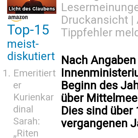
Lesermeinung
Druckansicht
|
Top-15
Tippfehler mel
meist-
diskutiert
Nach Angaben d
Innenministeri
Emeritiert
Beginn des Jah
er
über Mittelmee
Kurienkar
dinal
Dies sind über
Sarah:
vergangenen J
„Riten