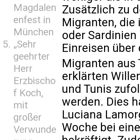
Magdalen
Zusätzlich zu 
enfest in
Migranten, die 
München
oder Sardinien 
„Sehr
Einreisen über
geehrter
Migranten aus 
Herr
erklärten Will
Erzbischo
und Tunis zufo
f Koch,
werden. Dies h
mit
Luciana Lamor
großer
Woche bei ein
Verwunde