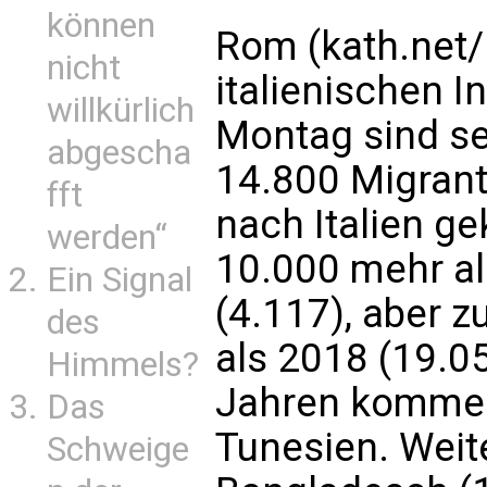
können
Rom (kath.net
nicht
italienischen 
willkürlich
Montag sind se
abgescha
14.800 Migrant
fft
nach Italien g
werden“
10.000 mehr al
Ein Signal
(4.117), aber z
des
als 2018 (19.05
Himmels?
Jahren kommen
Das
Tunesien. Weit
Schweige