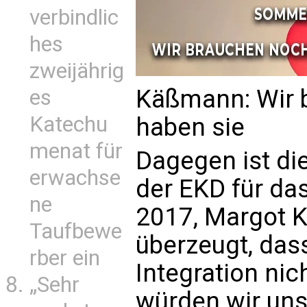
verbindlic
hes
zweijährig
Käßmann: Wir b
es
Katechu
haben sie
menat für
Dagegen ist di
erwachse
der EKD für da
ne
2017, Margot K
Taufbewe
überzeugt, das
rber ein
Integration nich
„Sehr
würden wir uns