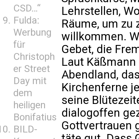
CSD…“
Lehrstellen, W
Fulda:
Räume, um zu ze
Werbung
willkommen. W
für
Gebet, die Frem
Christoph
Laut Käßmann h
er Street
Abendland, da
Day mit
Kirchenferne je
dem
seine Blütezeit
heiligen
dialogoffen gez
Bonifatius
Gottvertrauen 
BILD-
täte gut. Dass 