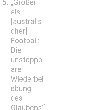
„Größer
als
[australis
cher]
Football:
Die
unstoppb
are
Wiederbel
ebung
des
Glaubens“