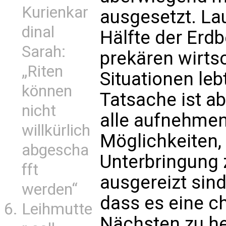
Kurienkar
ausgesetzt. La
dinal
Hälfte der Erdb
Sarah:
prekären wirts
„Riten
Situationen leb
können
Tatsache ist a
nicht
alle aufnehmen
willkürlich
Möglichkeiten
abgescha
Unterbringung 
fft
ausgereizt sind
werden“
dass es eine ch
Leihmutte
Nächsten zu he