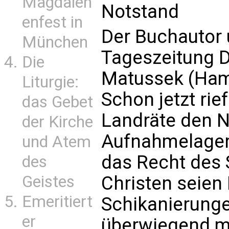
Magdalen
Notstand
enfest in
Der Buchautor 
München
Tageszeitung D
Die
Matussek (Hamb
Liturgie:
Schon jetzt ri
das Gebet
Landräte den N
der Kirche
Aufnahmelager
und Atem
das Recht des 
des
Christen seie
Geistes
Emeritiert
Schikanierunge
er
überwiegend m