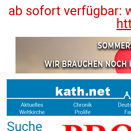
ab sofort verfügbar: 
ht
Suche