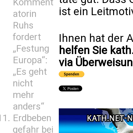
Komment
ist ein Leitmotiv
atorin
Ruhs
fordert
Ihnen hat der A
„Festung
helfen Sie kath
Europa“:
via Überweisun
„Es geht
nicht
mehr
anders“
Erdbeben
gefahr bei