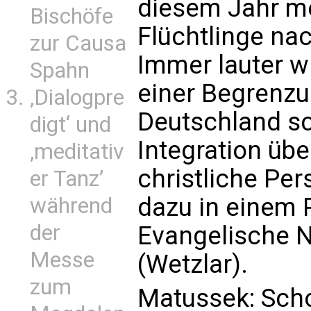
diesem Jahr me
Bischöfe
Flüchtlinge n
zur Causa
Immer lauter w
Spahn
einer Begrenzu
‚Dialogpre
Deutschland sc
digt‘ und
Integration übe
‚meditativ
christliche Per
er Tanz’
dazu in einem P
während
der
Evangelische N
Messe
(Wetzlar).
zum
Matussek: Schon