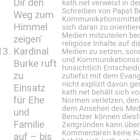
Dir den
kath.net verweist in
Schreiben von Papst B
Weg zum
Kommunikationsmittel 
Himmel
sich daran zu orientie
Medien mitzuteilen be
zeigen'
religiöse Inhalte auf 
Kardinal
Medien zu setzen, sond
und Kommunikationsst
Burke ruft
hinsichtlich Entscheid
zu
zutiefst mit dem Eva
nicht explizit davon ge
Einsatz
kath.net behält sich v
für Ehe
Normen verletzen, den
dem Ansehen des Mediu
und
Benutzer können diesfa
Familie
Zeitgründen kann über
Kommentaren keine Ko
auf – bis