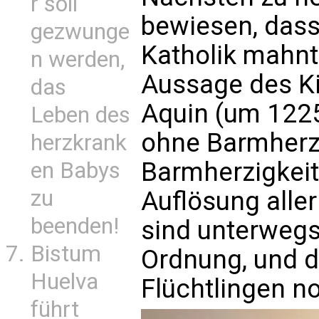
r soll
bewiesen, dass 
gezwunge
Katholik mahnt 
n werden,
Aussage des K
das
Aquin (um 1225
Leben des
ohne Barmherzi
herzkrank
Barmherzigkeit 
en Babys
zu
Auflösung aller
beenden!
sind unterweg
Bistum
Ordnung, und d
Huelva
Flüchtlingen no
führt