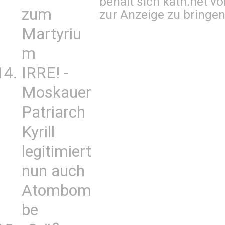
behält sich kath.net vo
zum
zur Anzeige zu bringen
Martyriu
m
IRRE! -
Moskauer
Patriarch
Kyrill
legitimiert
nun auch
Atombom
be