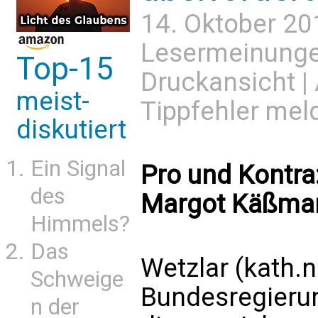
14. Oktober 20
Lesermeinung
Top-15
Druckansicht
|
meist-
Tippfehler mel
diskutiert
Ein Signal
Pro und Kontra
des
Margot Käßman
Himmels?
Das
Wetzlar (kath.n
Schweige
Bundesregierun
n der