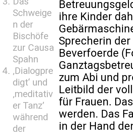
Das
Betreuungsgeld a
Schweige
ihre Kinder dah
n der
Gebärmaschinen
Bischöfe
Sprecherin der 
zur Causa
Beverfoerde (F
Spahn
Ganztagsbetreu
‚Dialogpre
zum Abi und p
digt‘ und
Leitbild der vo
‚meditativ
für Frauen. Da
er Tanz’
werden. Das F
während
in der Hand de
der