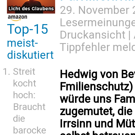
29. November 
Lesermeinung
Top-15
Druckansicht
|
meist-
Tippfehler mel
diskutiert
Streit
Hedwig von Beve
kocht
Fmilienschutz)
hoch:
würde uns Fami
Braucht
zugemutet, die
die
Irrsinn und Mü
barocke