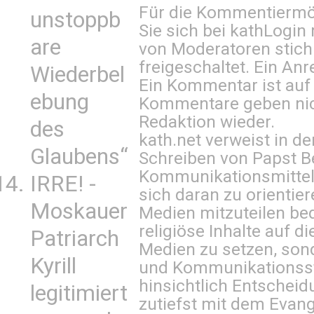
Für die Kommentiermög
unstoppb
Sie sich bei
kathLogin 
are
von Moderatoren stich
freigeschaltet. Ein Anr
Wiederbel
Ein Kommentar ist auf
ebung
Kommentare geben nic
Redaktion wieder.
des
kath.net verweist in
Glaubens“
Schreiben von Papst B
Kommunikationsmittel 
IRRE! -
sich daran zu orientie
Moskauer
Medien mitzuteilen be
religiöse Inhalte auf 
Patriarch
Medien zu setzen, sond
Kyrill
und Kommunikationsst
hinsichtlich Entscheid
legitimiert
zutiefst mit dem Eva