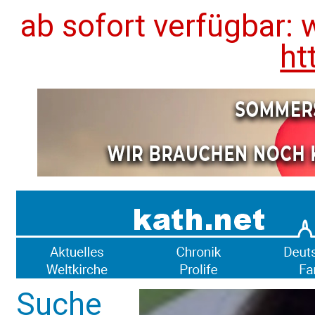
ab sofort verfügbar: 
ht
Suche