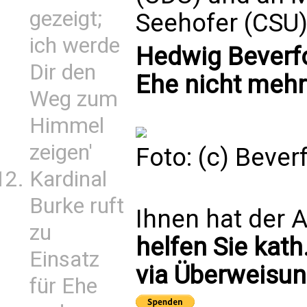
gezeigt;
Seehofer (CSU
ich werde
Hedwig Beverfoe
Dir den
Ehe nicht mehr 
Weg zum
Himmel
zeigen'
Foto: (c) Bever
Kardinal
Burke ruft
Ihnen hat der A
zu
helfen Sie kath
Einsatz
via Überweisun
für Ehe