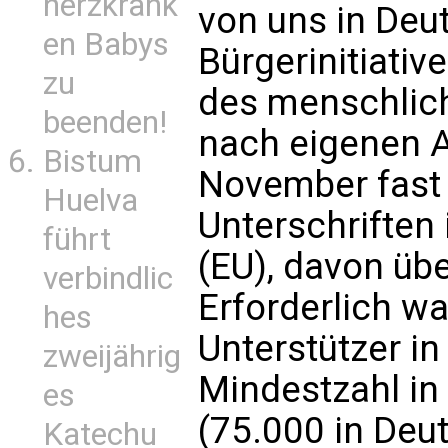
herzkrank
von uns in De
en Babys
Bürgerinitiativ
zu
des menschlic
beenden!
nach eigenen 
Bistum
November fast 
Huelva
Unterschriften
führt
(EU), davon üb
verbindlic
Erforderlich wa
hes
Unterstützer in
zweijährig
Mindestzahl in
es
(75.000 in Deut
Katechu