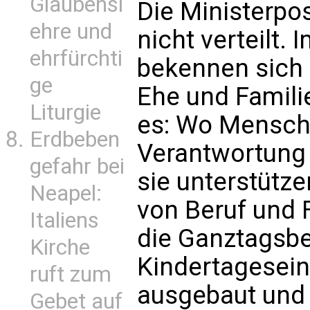
Glaubensl
Die Ministerpo
ehre und
nicht verteilt. 
ehrfürchti
bekennen sich
ge
Ehe und Famili
Liturgie
es: Wo Mensch
Erdbeben
Verantwortung
gefahr bei
sie unterstütze
Neapel:
von Beruf und F
Italiens
die Ganztagsbe
Kirche
Kindertagesein
ruft zum
ausgebaut und 
Gebet auf