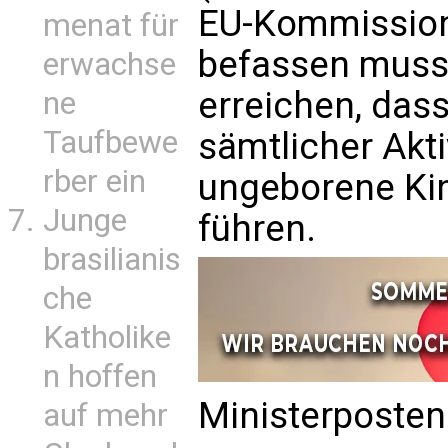
EU-Kommission
menat für
befassen muss. 
erwachse
erreichen, dass
ne
Taufbewe
sämtlicher Akti
rber ein
ungeborene Ki
Junge
führen.
brasilianis
che
Katholike
n hoffen
Ministerposten 
auf mehr