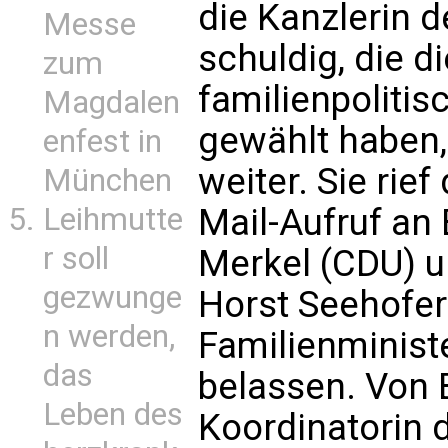
die Kanzlerin 
Messe
schuldig, die d
zum
familienpoliti
Magdalen
gewählt haben,
enfest in
weiter. Sie rief
München
Mail-Aufruf an
Leihmutte
r soll
Merkel (CDU)
u
gezwunge
Horst Seehofer
n werden,
Familienminist
das
belassen. Von 
Leben des
Koordinatorin 