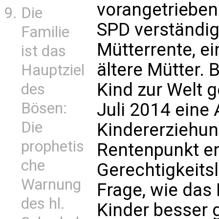
vorangetriebe
Die
SPD verständigt
Familie
Mütterrente, e
ist das
ältere Mütter. 
Hauptziel
Kind zur Welt g
des
Juli 2014 eine
Bösen:
Die
Kindererziehun
prophetis
Rentenpunkt er
che
Gerechtigkeits
Warnung
Frage, wie das
des hl.
Kinder besser 