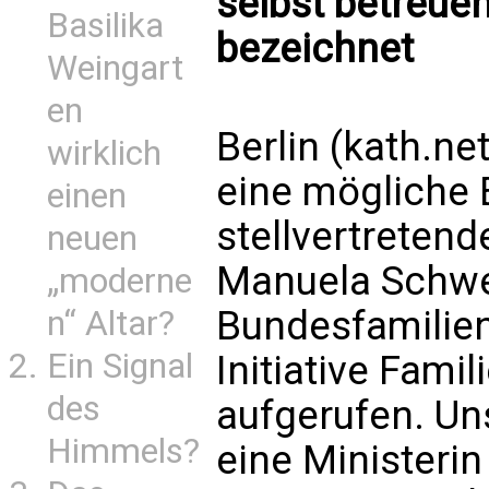
selbst betreuen
Basilika
bezeichnet
Weingart
en
Berlin (kath.ne
wirklich
eine mögliche
einen
stellvertreten
neuen
Manuela Schwe
„moderne
Bundesfamilien
n“ Altar?
Ein Signal
Initiative Famil
des
aufgerufen. U
Himmels?
eine Ministerin