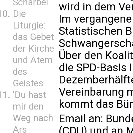
Scharbel
wird in dem Ve
Die
Im vergangene
Liturgie:
Statistischen 
das Gebet
Schwangerscha
der Kirche
Über den Koali
und Atem
die SPD-Basis i
des
Dezemberhälft
Geistes
Vereinbarung m
'Du hast
kommt das Bün
mir den
Email an:
Bunde
Weg nach
Ars
(CDU)
und an
M