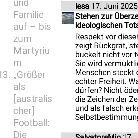
und
lesa
17. Juni 2025
Familie
Stehen zur Überze
ideologischen Tot
auf – bis
Respekt vor diese
zum
zeigt Rückgrat, s
Martyriu
buckelt nicht vor 
m
Sie wird vermuktl
Menschen steckt 
„Größer
echter Freiheit. 
als
dürfen? Nicht öde
[australis
die Zeichen der Z
und als falsch er
cher]
Selbstbestimmun
Football:
Die
SalvatoreMio
17. 