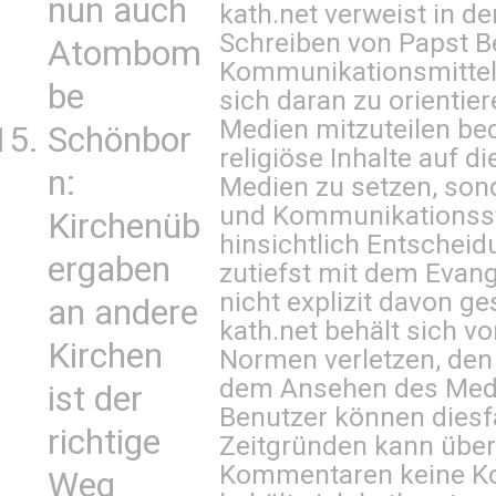
nun auch
kath.net verweist in
Schreiben von Papst B
Atombom
Kommunikationsmittel 
be
sich daran zu orientie
Medien mitzuteilen be
Schönbor
religiöse Inhalte auf 
n:
Medien zu setzen, sond
und Kommunikationsst
Kirchenüb
hinsichtlich Entscheid
ergaben
zutiefst mit dem Eva
nicht explizit davon ge
an andere
kath.net behält sich v
Kirchen
Normen verletzen, den
dem Ansehen des Mediu
ist der
Benutzer können diesfa
richtige
Zeitgründen kann über
Kommentaren keine Ko
Weg