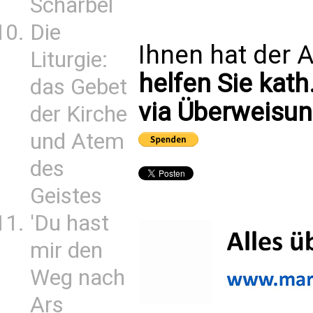
Scharbel
Die
Ihnen hat der A
Liturgie:
helfen Sie kath
das Gebet
via Überweisun
der Kirche
und Atem
des
Geistes
'Du hast
mir den
Weg nach
Ars