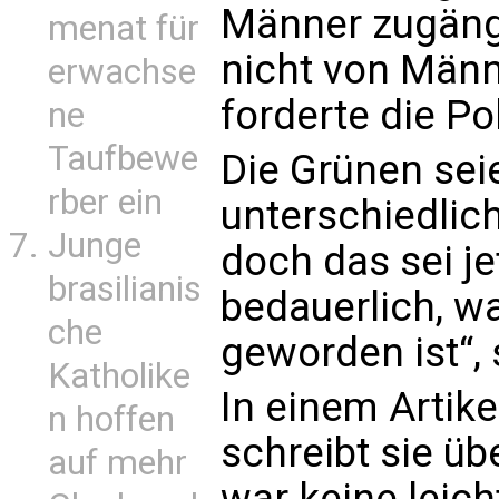
Männer zugängl
menat für
nicht von Männ
erwachse
forderte die Pol
ne
Taufbewe
Die Grünen seie
rber ein
unterschiedli
Junge
doch das sei jet
brasilianis
bedauerlich, w
che
geworden ist“, 
Katholike
In einem Artik
n hoffen
schreibt sie übe
auf mehr
war keine leic