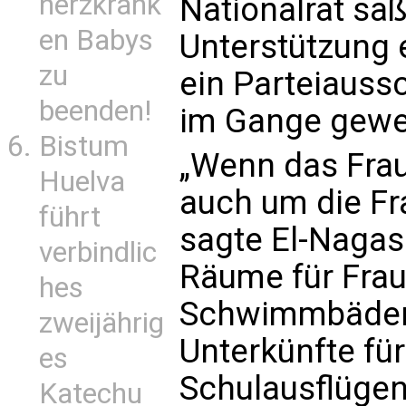
herzkrank
Nationalrat saß
en Babys
Unterstützung e
zu
ein Parteiauss
beenden!
im Gange gewes
Bistum
„Wenn das Frau-
Huelva
auch um die Fr
führt
sagte El-Nagas
verbindlic
Räume für Frau
hes
Schwimmbädern
zweijährig
Unterkünfte fü
es
Schulausflügen
Katechu