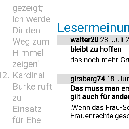
gezeigt;
ich werde
Lesermeinu
Dir den
walter20
23. Juli 
Weg zum
bleibt zu hoffen
Himmel
das noch mehr Grü
zeigen'
Kardinal
girsberg74
18. Ju
Burke ruft
Das muss man erst 
zu
gilt auch für ander
‚Wenn das Frau-Sei
Einsatz
Frauenrechte gesc
für Ehe