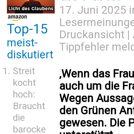
17. Juni 2025 
Lesermeinung
Top-15
Druckansicht
|
meist-
Tippfehler mel
diskutiert
Streit
‚Wenn das Frau-
kocht
auch um die Fr
hoch:
Wegen Aussagen
Braucht
den Grünen An
die
gewesen. Die P
barocke