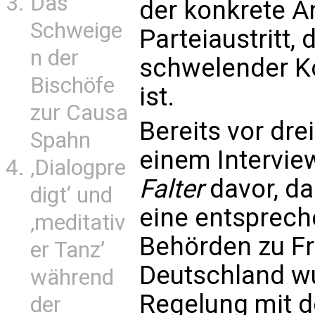
Das
der konkrete An
Schweige
Parteiaustritt,
n der
schwelender K
Bischöfe
ist.
zur Causa
Bereits vor dre
Spahn
einem Intervie
‚Dialogpre
Falter
davor, da
digt‘ und
eine entsprech
‚meditativ
Behörden zu Fr
er Tanz’
Deutschland wu
während
Regelung mit 
der