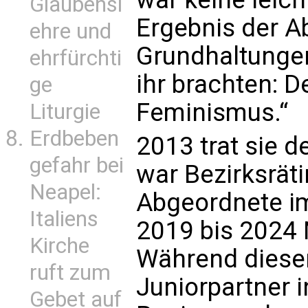
Glaubensl
Ergebnis der A
ehre und
Grundhaltungen
ehrfürchti
ihr brachten: D
ge
Feminismus.“
Liturgie
Erdbeben
2013 trat sie d
gefahr bei
war Bezirksräti
Neapel:
Abgeordnete i
Italiens
2019 bis 2024 
Kirche
Während dieser
ruft zum
Juniorpartner i
Gebet auf