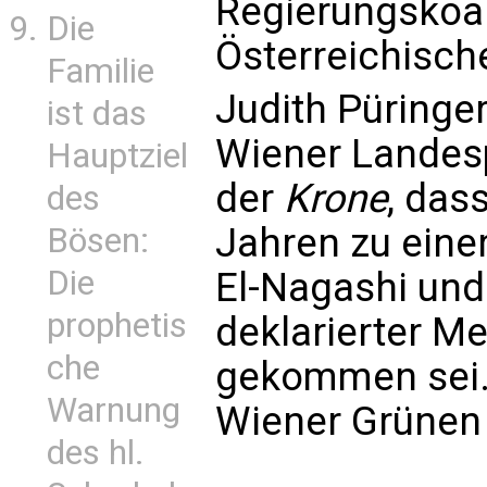
Regierungskoal
Die
Österreichisch
Familie
Judith Püringe
ist das
Wiener Landes
Hauptziel
der
Krone
, das
des
Jahren zu eine
Bösen:
Die
El-Nagashi und
prophetis
deklarierter M
che
gekommen sei. 
Warnung
Wiener Grünen 
des hl.