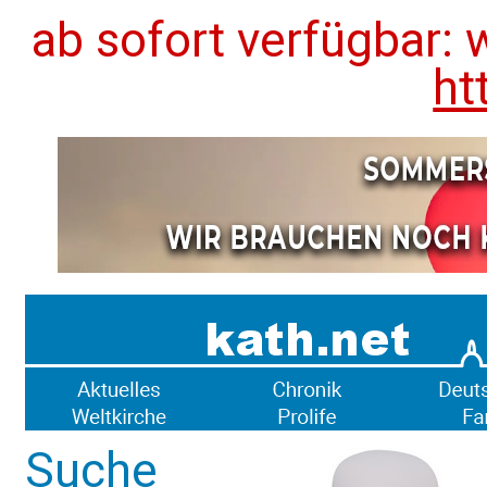
ab sofort verfügbar: 
ht
Suche