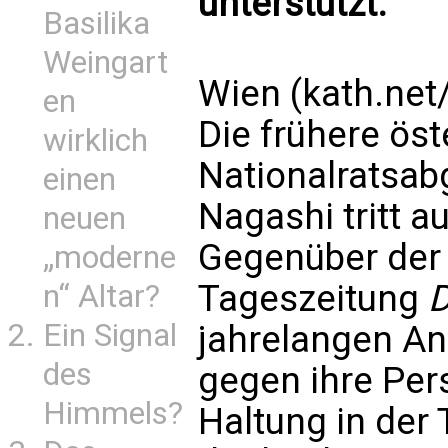
unterstützt.
Basilika
Weingart
Wien (kath.net/
en
Die frühere öst
wirklich
Nationalratsab
einen
Nagashi tritt a
neuen
Gegenüber der 
„moderne
Tageszeitung
D
n“ Altar?
Ein Signal
jahrelangen A
des
gegen ihre Per
Himmels?
Haltung in der