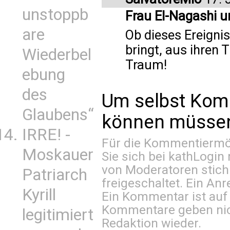
unstoppb
Frau El-Nagashi u
are
Ob dieses Ereignis 
bringt, aus ihren
Wiederbel
Traum!
ebung
des
Um selbst Kom
Glaubens“
können müssen 
IRRE! -
Für die Kommentiermög
Moskauer
Sie sich bei
kathLogin 
von Moderatoren stich
Patriarch
freigeschaltet. Ein Anr
Kyrill
Ein Kommentar ist auf
Kommentare geben nic
legitimiert
Redaktion wieder.