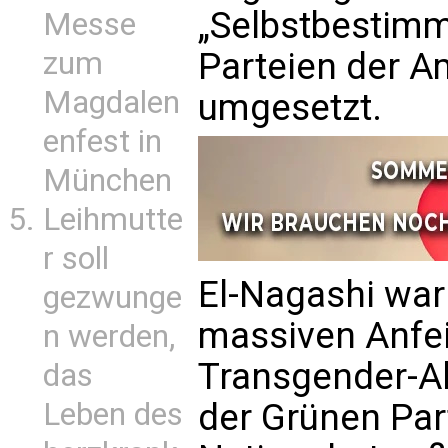
„Selbstbestim
Messe
zum
Parteien der A
Magdalen
umgesetzt.
enfest in
München
Leihmutte
r soll
El-Nagashi war
gezwunge
massiven Anfei
n werden,
Transgender-Ak
das
Leben des
der Grünen Part