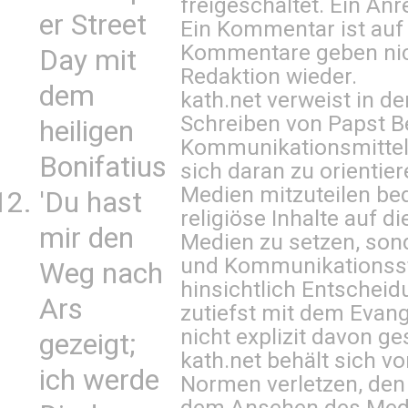
freigeschaltet. Ein Anr
er Street
Ein Kommentar ist auf
Kommentare geben nic
Day mit
Redaktion wieder.
dem
kath.net verweist in
Schreiben von Papst B
heiligen
Kommunikationsmittel 
Bonifatius
sich daran zu orientie
Medien mitzuteilen be
'Du hast
religiöse Inhalte auf 
mir den
Medien zu setzen, sond
und Kommunikationsst
Weg nach
hinsichtlich Entscheid
Ars
zutiefst mit dem Eva
nicht explizit davon ge
gezeigt;
kath.net behält sich v
ich werde
Normen verletzen, den
dem Ansehen des Mediu