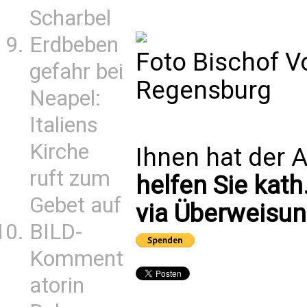
Scharbel
Erdbeben
Foto Bischof V
gefahr bei
Regensburg
Neapel:
Italiens
Kirche
Ihnen hat der A
ruft zum
helfen Sie kath
Gebet auf
via Überweisun
BILD-
Komment
atorin