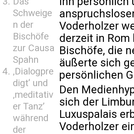
ihn persönlich 
Das
anspruchslosen
Schweige
n der
Voderholzer we
Bischöfe
derzeit in Rom 
zur Causa
Bischöfe, die n
Spahn
äußerte sich g
‚Dialogpre
persönlichen G
digt‘ und
Den Medienhyp
‚meditativ
sich der Limbu
er Tanz’
Luxuspalais er
während
Voderholzer ein
der