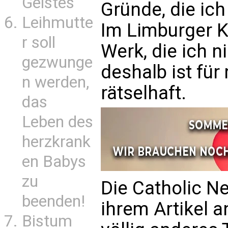
Geistes
Gründe, die ich
Leihmutte
Im Limburger Ko
r soll
Werk, die ich n
gezwunge
deshalb ist für
n werden,
rätselhaft.
das
Leben des
herzkrank
en Babys
zu
Die Catholic N
beenden!
ihrem Artikel a
Bistum