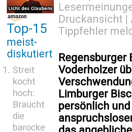
Lesermeinung
Druckansicht
|
Top-15
Tippfehler mel
meist-
diskutiert
Regensburger B
Voderholzer üb
Streit
Verschwendung
kocht
Limburger Bisch
hoch:
Braucht
persönlich und 
die
anspruchslose
barocke
das angebliche