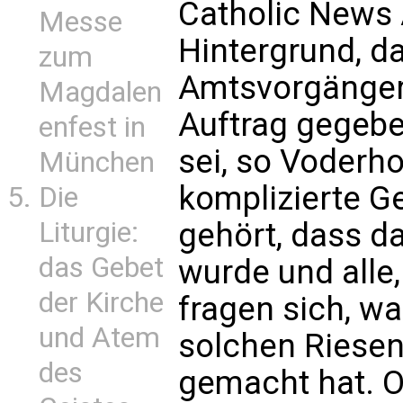
Catholic News
Messe
Hintergrund, d
zum
Amtsvorgänger 
Magdalen
Auftrag gegeb
enfest in
sei, so Voderhol
München
komplizierte G
Die
gehört, dass d
Liturgie:
das Gebet
wurde und alle,
der Kirche
fragen sich, w
und Atem
solchen Riesen
des
gemacht hat. 