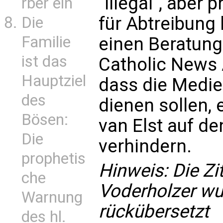
"illegal", aber
rber ein
für Abtreibung 
Die
Familie
einen Beratung
ist das
Catholic News 
Hauptziel
dass die Medi
des
dienen sollen, 
Bösen:
van Elst auf de
Die
verhindern.
prophetis
Hinweis: Die Zi
che
Voderholzer wu
Warnung
rückübersetzt
des hl.