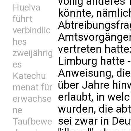
völlig anderes
Huelva
könnte, nämlich
führt
Abtreibungsfra
verbindlic
Amtsvorgänger
hes
vertreten hatte
zweijährig
Limburg hatte 
es
Anweisung, die
Katechu
über Jahre hin
menat für
erlaubt, in wel
erwachse
wurden, die abt
ne
sei zwar in De
Taufbewe