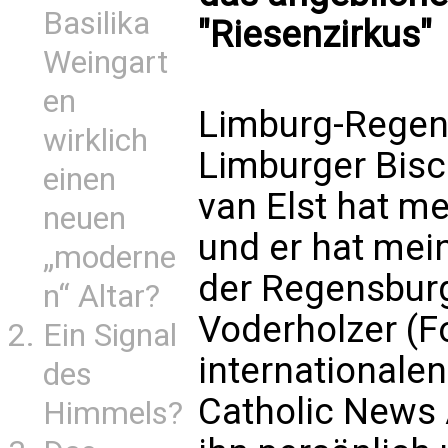
Basilika
"Riesenzirkus"
Weingart
en
Limburg-Regens
wirklich
Limburger Bisc
einen
van Elst hat m
neuen
und er hat meine
„moderne
der Regensburg
n“ Altar?
Voderholzer (F
Ein Signal
internationale
des
Catholic News 
Himmels?