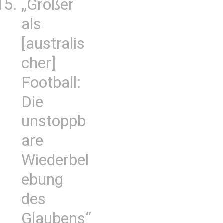
„Größer
als
[australis
cher]
Football:
Die
unstoppb
are
Wiederbel
ebung
des
Glaubens“