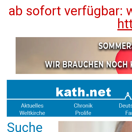
ab sofort verfügbar: 
ht
Suche