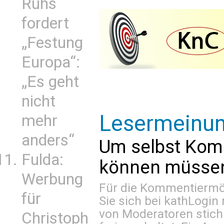
Ruhs
fordert
„Festung
Europa“:
„Es geht
nicht
Lesermeinu
mehr
anders“
Um selbst Kom
Fulda:
können müssen 
Werbung
Für die Kommentiermög
für
Sie sich bei
kathLogin 
von Moderatoren stich
Christoph