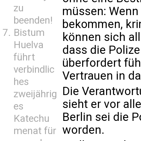
zu
müssen: Wenn 
beenden!
bekommen, krim
Bistum
können sich al
Huelva
dass die Polizei
führt
überfordert fühl
verbindlic
Vertrauen in da
hes
Die Verantwort
zweijährig
sieht er vor all
es
Berlin sei die P
Katechu
worden.
menat für