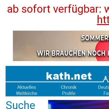
ab sofort verfügbar: 
ht
Suche