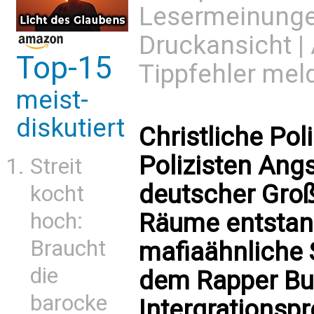
Lesermeinung
Druckansicht
|
Top-15
Tippfehler mel
meist-
diskutiert
Christliche Pol
Polizisten Angs
Streit
deutscher Groß
kocht
Räume entstan
hoch:
Braucht
mafiaähnliche S
die
dem Rapper Bu
barocke
Intergrationsp