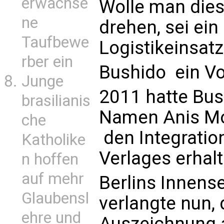
erwachse
Wolle man die
ne
drehen, sei ein 
Taufbewe
Logistikeinsatz
rber ein
Bushido  ein Vo
Junge
2011 hatte Bus
brasilianis
Namen Anis Mo
che
 den Integrati
Katholike
Verlages erhalt
n hoffen
auf mehr
Berlins Innens
Glaubensl
verlangte nun,
ehre und
Auszeichnung 