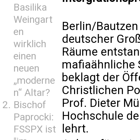
Basilika
Weingart
Berlin/Bautzen 
en
deutscher Groß
wirklich
Räume entstan
einen
mafiaähnliche 
neuen
beklagt der Öff
„moderne
Christlichen Po
n“ Altar?
Prof. Dieter Mü
Bischof
Hochschule der
Paprocki:
lehrt.
FSSPX ist