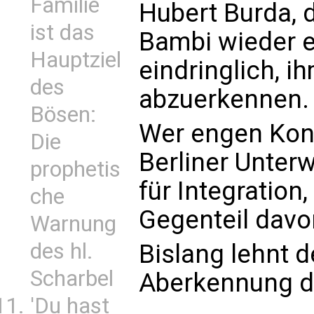
Familie
Hubert Burda, 
ist das
Bambi wieder en
Hauptziel
eindringlich, i
des
abzuerkennen.
Bösen:
Wer engen Kont
Die
Berliner Unterwe
prophetis
für Integration
che
Gegenteil davon
Warnung
des hl.
Bislang lehnt d
Scharbel
Aberkennung de
'Du hast