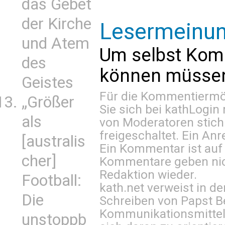
das Gebet
der Kirche
Lesermeinu
und Atem
Um selbst Kom
des
können müssen 
Geistes
Für die Kommentiermög
„Größer
Sie sich bei
kathLogin 
als
von Moderatoren stich
freigeschaltet. Ein Anr
[australis
Ein Kommentar ist auf
cher]
Kommentare geben nic
Redaktion wieder.
Football:
kath.net verweist in
Die
Schreiben von Papst B
Kommunikationsmittel 
unstoppb