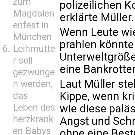
zum
polizeilichen Ko
Magdalen
erklärte Müller.
enfest in
Wenn Leute wi
München
prahlen könnte
Leihmutte
Unterweltgröße
r soll
eine Bankrotte
gezwunge
Laut Müller ste
n werden,
Kippe, wenn kr
das
Leben des
wie diese palä
herzkrank
Angst und Schr
en Babys
ohne eine Best