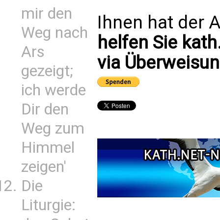
mir den
Ihnen hat der A
Weg nach
helfen Sie kath
Ars
via Überweisun
gezeigt;
ich werde
Dir den
Weg zum
Himmel
zeigen'
Die
Liturgie: