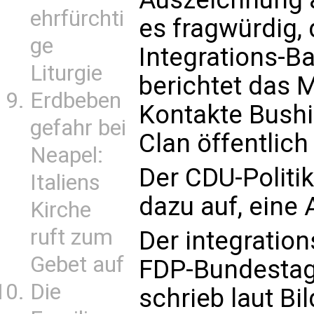
ehrfürchti
es fragwürdig
ge
Integrations-B
Liturgie
berichtet das M
Erdbeben
Kontakte Bush
gefahr bei
Clan öffentlic
Neapel:
Der CDU-Politik
Italiens
dazu auf, eine
Kirche
ruft zum
Der integration
Gebet auf
FDP-Bundestags
Die
schrieb laut Bi