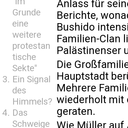
"im
Anlass für sei
Grunde
Berichte, wona
eine
Bushido intens
weitere
Familien-Clan 
protestan
Palästinenser u
tische
Die Großfamilie
Sekte"
Hauptstadt ber
Ein Signal
Mehrere Famili
des
wiederholt mit 
Himmels?
geraten.
Das
Schweige
Wie Müller auf