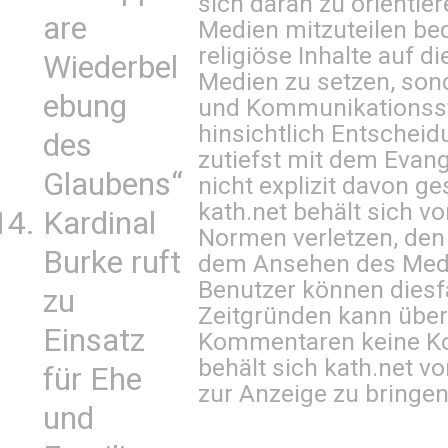
sich daran zu orientie
are
Medien mitzuteilen be
religiöse Inhalte auf 
Wiederbel
Medien zu setzen, sond
ebung
und Kommunikationsst
hinsichtlich Entscheid
des
zutiefst mit dem Eva
Glaubens“
nicht explizit davon ge
kath.net behält sich v
Kardinal
Normen verletzen, den
Burke ruft
dem Ansehen des Mediu
Benutzer können diesfa
zu
Zeitgründen kann über
Einsatz
Kommentaren keine Ko
behält sich kath.net vo
für Ehe
zur Anzeige zu bringen
und