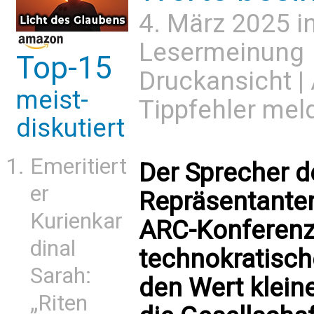
4. März 2025 i
Lesermeinung
Top-15
Druckansicht
|
meist-
Tippfehler mel
diskutiert
Emeritiert
Der Sprecher d
er
Repräsentante
Kurienkar
ARC-Konferenz 
dinal
technokratisch
Sarah:
den Wert kleiner
„Riten