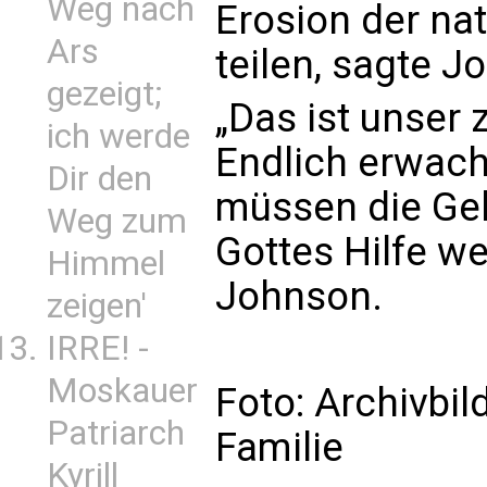
Weg nach
Erosion der na
Ars
teilen, sagte J
gezeigt;
„Das ist unser 
ich werde
Endlich erwach
Dir den
müssen die Gel
Weg zum
Gottes Hilfe we
Himmel
Johnson.
zeigen'
IRRE! -
Moskauer
Foto: Archivbi
Patriarch
Familie
Kyrill