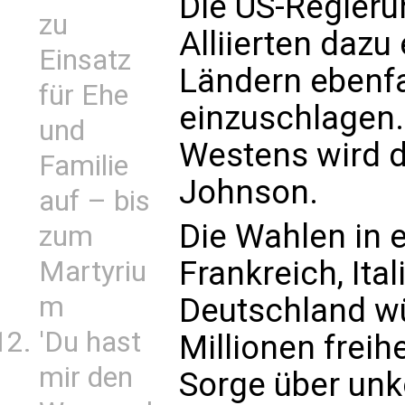
Die US-Regieru
zu
Alliierten dazu
Einsatz
Ländern ebenfa
für Ehe
einzuschlagen.
und
Westens wird 
Familie
Johnson.
auf – bis
Die Wahlen in 
zum
Frankreich, Ita
Martyriu
m
Deutschland wü
'Du hast
Millionen frei
mir den
Sorge über unk