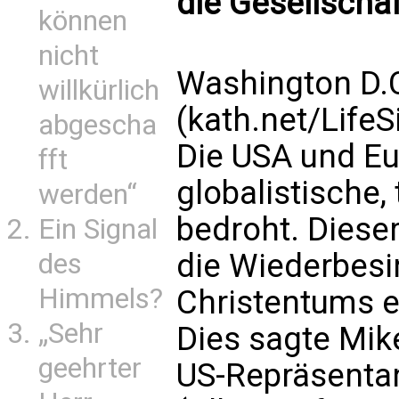
die Gesellschaf
können
nicht
Washington D.
willkürlich
(kath.net/Life
abgescha
Die USA und Eu
fft
globalistische,
werden“
bedroht. Diese
Ein Signal
die Wiederbesi
des
Himmels?
Christentums 
„Sehr
Dies sagte Mik
geehrter
US-Repräsenta