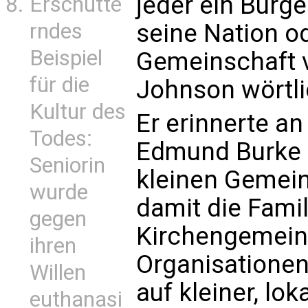
jeder ein Bürger
Erschütte
rndes
seine Nation od
Beispiel
Gemeinschaft ve
für die
Johnson wörtli
Kultur des
Er erinnerte a
Todes:
Edmund Burke 
Seniorin
kleinen Gemein
wurde
damit die Fami
gegen
Kirchengemeind
ihren
Organisationen
Willen
auf kleiner, lo
euthanasi