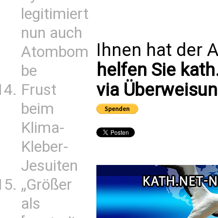
legitimiert
nun auch
Ihnen hat der A
Atombom
helfen Sie kath
be
via Überweisun
Frust
beim
Klima-
Kleber-
Jesuiten
„Größer
als