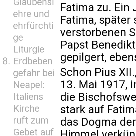
Glaubensl
Fatima zu. Ein 
ehre und
Fatima, später 
ehrfürchti
verstorbenen S
ge
Papst Benedikt
Liturgie
gepilgert, eben
Erdbeben
Schon Pius XII.
gefahr bei
13. Mai 1917, i
Neapel:
die Bischofswe
Italiens
stark auf Fati
Kirche
ruft zum
das Dogma der
Gebet auf
Himmel verkünd