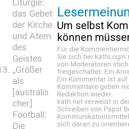
Liturgie:
Lesermeinu
das Gebet
Um selbst Kom
der Kirche
und Atem
können müssen 
des
Für die Kommentiermög
Sie sich bei
kathLogin 
Geistes
von Moderatoren stich
„Größer
freigeschaltet. Ein Anr
Ein Kommentar ist auf
als
Kommentare geben nic
[australis
Redaktion wieder.
kath.net verweist in
cher]
Schreiben von Papst B
Football:
Kommunikationsmittel 
sich daran zu orientie
Die