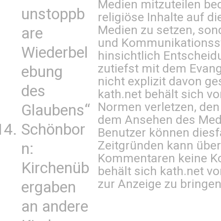
Medien mitzuteilen be
unstoppb
religiöse Inhalte auf 
Medien zu setzen, sond
are
und Kommunikationsst
Wiederbel
hinsichtlich Entscheid
zutiefst mit dem Eva
ebung
nicht explizit davon ge
des
kath.net behält sich v
Normen verletzen, den
Glaubens“
dem Ansehen des Mediu
Schönbor
Benutzer können diesfa
Zeitgründen kann über
n:
Kommentaren keine Ko
Kirchenüb
behält sich kath.net vo
zur Anzeige zu bringen
ergaben
an andere