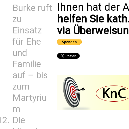
Ihnen hat der A
Burke ruft
helfen Sie kath
zu
via Überweisun
Einsatz
für Ehe
und
Familie
auf – bis
zum
Martyriu
m
Die