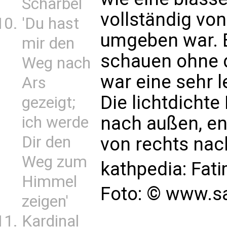
Scharbel
vollständig von
'Du hast
umgeben war. 
mir den
schauen ohne 
Weg nach
war eine sehr l
Ars
Die lichtdicht
gezeigt;
nach außen, en
ich werde
Dir den
von rechts nac
Weg zum
kathpedia:
Fat
Himmel
Foto: © www.sa
zeigen'
Kardinal