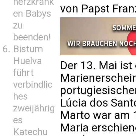
herzkrank
von Papst Franz
en Babys
zu
beenden!
Bistum
Huelva
Der 13. Mai ist
führt
Marienerschein
verbindlic
portugiesische
hes
Lúcia dos Sant
zweijährig
Marto war am 1
es
Maria erschien
Katechu