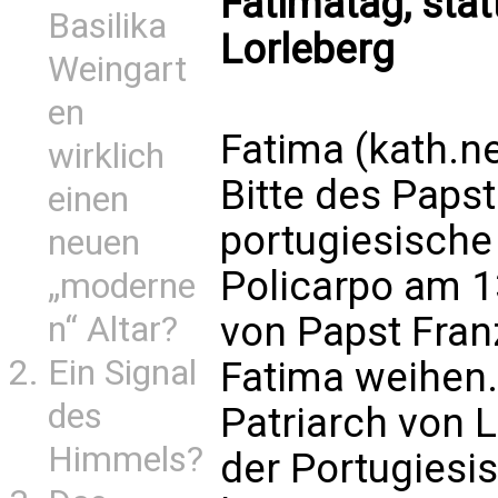
Fatimatag, stat
Basilika
Lorleberg
Weingart
en
Fatima (kath.ne
wirklich
Bitte des Papst
einen
portugiesische
neuen
Policarpo am 1
„moderne
von Papst Fran
n“ Altar?
Ein Signal
Fatima weihen.
des
Patriarch von 
Himmels?
der Portugiesi