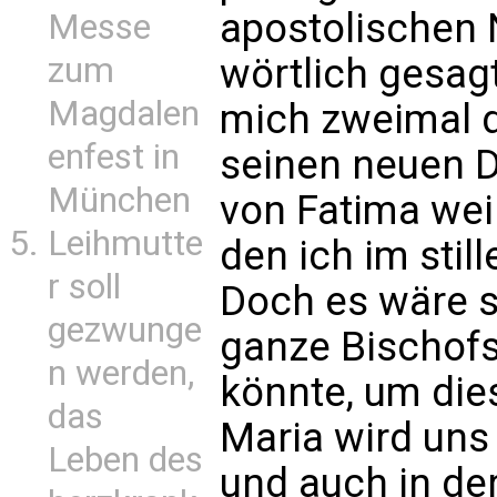
apostolischen 
Messe
wörtlich gesagt
zum
Magdalen
mich zweimal d
enfest in
seinen neuen D
München
von Fatima weih
Leihmutte
den ich im stil
r soll
Doch es wäre s
gezwunge
ganze Bischofs
n werden,
könnte, um dies
das
Maria wird uns i
Leben des
und auch in de