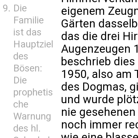
Die
eigenem Zeugn
Familie
Gärten dassel
ist das
das die drei Hi
Hauptziel
Augenzeugen 1
des
beschrieb dies
Bösen:
1950, also am 
Die
des Dogmas, gi
prophetis
und wurde plötz
che
nie gesehenen 
Warnung
noch immer rec
des hl.
wie eine blasse