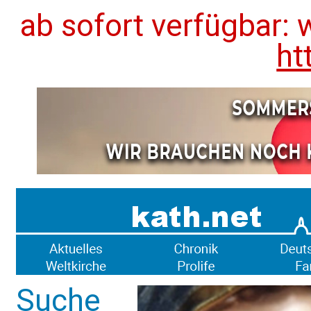
ab sofort verfügbar: 
ht
Suche