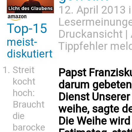
12. April 2013 
Lesermeinung
Top-15
Druckansicht
|
meist-
Tippfehler mel
diskutiert
Streit
Papst Franzis
kocht
darum gebeten,
hoch:
Dienst Unserer
Braucht
weihe, sagte d
die
Die Weihe wird
barocke