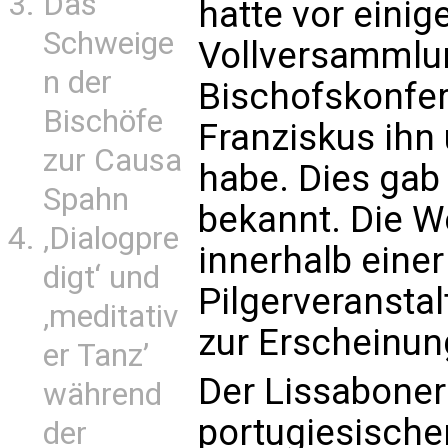
Das
hatte vor eini
Schweige
Vollversammlu
n der
Bischofskonfer
Bischöfe
Franziskus ihn
zur Causa
habe. Dies gab 
Spahn
bekannt. Die W
‚Dialogpre
innerhalb einer
digt‘ und
Pilgerveranstal
‚meditativ
zur Erscheinun
er Tanz’
Der Lissaboner
während
portugiesisch
der