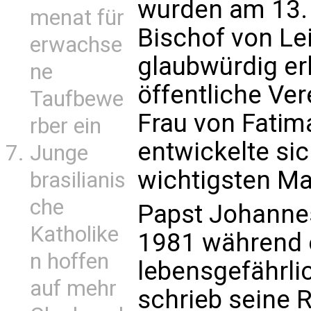
wurden am 13.
menat für
Bischof von Lei
erwachse
glaubwürdig er
ne
öffentliche Ve
Taufbewe
Frau von Fatima
rber ein
entwickelte si
Junge
wichtigsten Ma
brasilianis
che
Papst Johannes 
Katholike
1981 während 
n hoffen
lebensgefährl
auf mehr
schrieb seine 