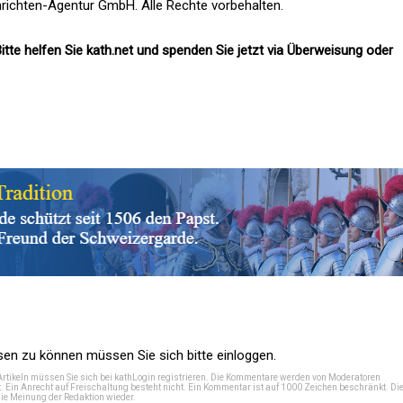
richten-Agentur GmbH. Alle Rechte vorbehalten.
itte helfen Sie kath.net und spenden Sie jetzt via Überweisung oder
n zu können müssen Sie sich bitte einloggen.
Artikeln müssen Sie sich bei
kathLogin registrieren
. Die Kommentare werden von Moderatoren
t. Ein Anrecht auf Freischaltung besteht nicht. Ein Kommentar ist auf 1000 Zeichen beschränkt. Di
e Meinung der Redaktion wieder.