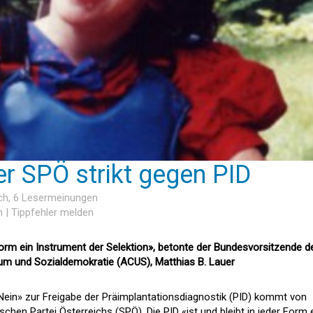
er SPÖ strikt gegen PID
ch
, 6 Lesermeinungen
n
|
Tippfehler melden
r Form ein Instrument der Selektion», betonte der Bundesvorsitzende d
um und Sozialdemokratie (ACUS), Matthias B. Lauer
«Nein» zur Freigabe der Präimplantationsdiagnostik (PID) kommt von
chen Partei Österreichs (SPÖ). Die PID «ist und bleibt in jeder Form 