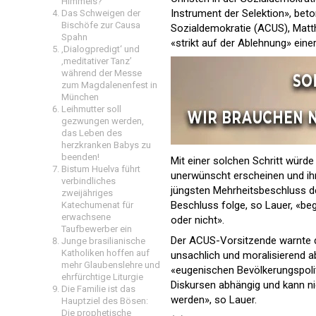
Himmels?
Instrument der Selektion», be
Das Schweigen der
Bischöfe zur Causa
Sozialdemokratie (ACUS), Matt
Spahn
«strikt auf der Ablehnung» eine
‚Dialogpredigt‘ und
‚meditativer Tanz’
während der Messe
zum Magdalenenfest in
München
Leihmutter soll
gezwungen werden,
das Leben des
herzkranken Babys zu
beenden!
Mit einer solchen Schritt würde
Bistum Huelva führt
unerwünscht erscheinen und ihre
verbindliches
jüngsten Mehrheitsbeschluss d
zweijähriges
Beschluss folge, so Lauer, «beg
Katechumenat für
erwachsene
oder nicht».
Taufbewerber ein
Der ACUS-Vorsitzende warnte da
Junge brasilianische
Katholiken hoffen auf
unsachlich und moralisierend abz
mehr Glaubenslehre und
«eugenischen Bevölkerungspolit
ehrfürchtige Liturgie
Diskursen abhängig und kann ni
Die Familie ist das
werden», so Lauer.
Hauptziel des Bösen:
Die prophetische