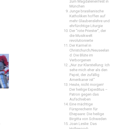
zum Magdalenenfest in
München
Junge brasilianische
Katholiken hoffen auf
mehr Glaubenslehre und
ehrfürchtige Liturgie
Der "rote Priester", der
die Musikwelt
revolutionierte
Der Karmel in
Christchurch/Neuseelan
d: Die Blüte im
Verborgenen
„Nur zur Klarstellung: Ich
sehe mich eher als den
Papst, der zufällig
Amerikaner ist“
Heute, nicht morgen!
Der heilige Expeditus –
Patron gegen das
Aufschieben
Eine mächtige
Fürsprecherin für
Ehepaare: Die heilige
Birgitta von Schweden
Joan Leslie: Das
e
Hollywood-