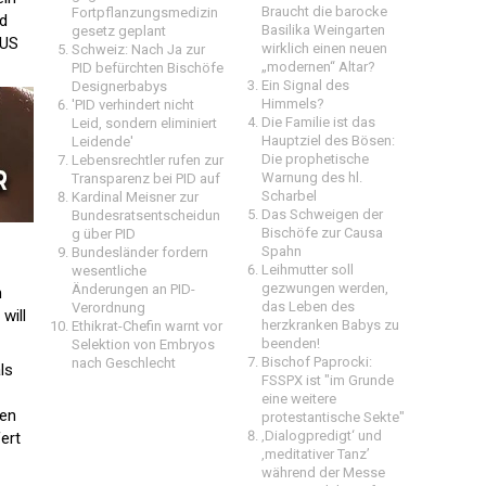
Braucht die barocke
Fortpflanzungsmedizin
nd
Basilika Weingarten
gesetz geplant
CUS
wirklich einen neuen
Schweiz: Nach Ja zur
„modernen“ Altar?
PID befürchten Bischöfe
Ein Signal des
Designerbabys
Himmels?
'PID verhindert nicht
Die Familie ist das
Leid, sondern eliminiert
Hauptziel des Bösen:
Leidende'
Die prophetische
Lebensrechtler rufen zur
Warnung des hl.
Transparenz bei PID auf
Scharbel
Kardinal Meisner zur
Das Schweigen der
Bundesratsentscheidun
Bischöfe zur Causa
g über PID
Spahn
Bundesländer fordern
Leihmutter soll
wesentliche
gezwungen werden,
Änderungen an PID-
m
das Leben des
Verordnung
will
herzkranken Babys zu
Ethikrat-Chefin warnt vor
beenden!
Selektion von Embryos
Bischof Paprocki:
nach Geschlecht
ls
FSSPX ist "im Grunde
eine weitere
ten
protestantische Sekte"
‚Dialogpredigt‘ und
ert
‚meditativer Tanz’
während der Messe