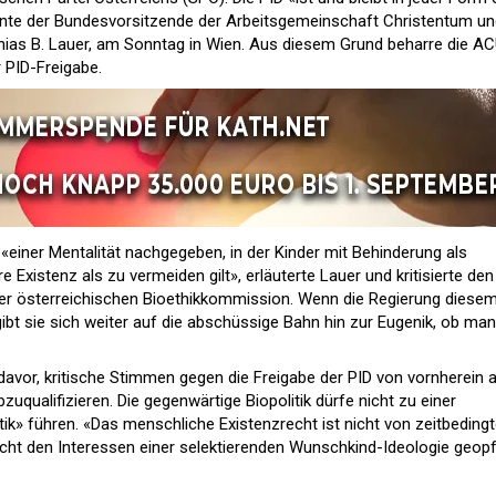
tonte der Bundesvorsitzende der Arbeitsgemeinschaft Christentum u
hias B. Lauer, am Sonntag in Wien. Aus diesem Grund beharre die A
r PID-Freigabe.
 «einer Mentalität nachgegeben, in der Kinder mit Behinderung als
 Existenz als zu vermeiden gilt», erläuterte Lauer und kritisierte den
er österreichischen Bioethikkommission. Wenn die Regierung diese
ibt sie sich weiter auf die abschüssige Bahn hin zur Eugenik, ob man 
vor, kritische Stimmen gegen die Freigabe der PID von vornherein a
uqualifizieren. Die gegenwärtige Biopolitik dürfe nicht zu einer
ik» führen. «Das menschliche Existenzrecht ist nicht von zeitbeding
cht den Interessen einer selektierenden Wunschkind-Ideologie geopf