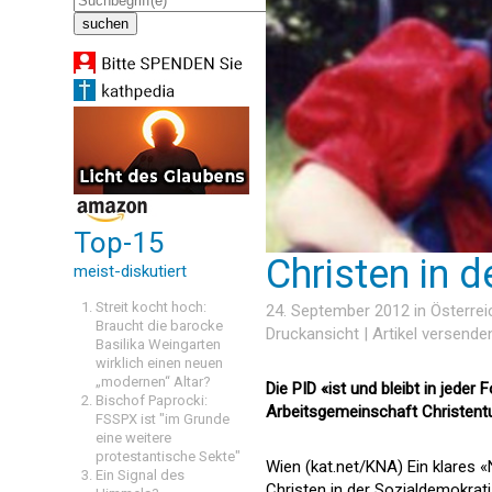
Top-15
Christen in d
meist-diskutiert
Streit kocht hoch:
24. September 2012 in
Österrei
Braucht die barocke
Druckansicht
|
Artikel versende
Basilika Weingarten
wirklich einen neuen
„modernen“ Altar?
Die PID «ist und bleibt in jede
Bischof Paprocki:
Arbeitsgemeinschaft Christent
FSSPX ist "im Grunde
eine weitere
protestantische Sekte"
Wien (kat.net/KNA) Ein klares 
Ein Signal des
Christen in der Sozialdemokratis