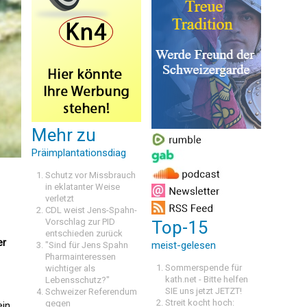
Mehr zu
Präimplantationsdiag
Schutz vor Missbrauch
in eklatanter Weise
verletzt
CDL weist Jens-Spahn-
Vorschlag zur PID
Top-15
entschieden zurück
er
meist-gelesen
"Sind für Jens Spahn
Pharmainteressen
Sommerspende für
wichtiger als
kath.net - Bitte helfen
Lebensschutz?"
SIE uns jetzt JETZT!
Schweizer Referendum
Streit kocht hoch:
gegen
ein