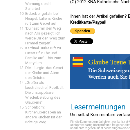
(C) 2012 KNA Katholische Nach
Warnung des hl.
Scharbel
Erdbebengefahr bei
Ihnen hat der Artikel gefallen?
B
Neapel: Italiens Kirche
Kreditkarte/Paypal!
ruft zum Gebet auf
'Du hast mir den Weg
nach Ars gezeigt; ich
werde Dir den Weg zum
Himmel zeigen'
Kardinal Burke ruft zu
Einsatz für Ehe und
Familie auf – bis zum
Martyrium
Die Liturgie: das Gebet
der Kirche und Atem
des Geistes
„Größer als
[australischer] Football:
Die unstoppbare
Wiederbelebung des
Glaubens“
Lesermeinungen
Schönborn:
Kirchenübergaben an
Um selbst Kommentare verfasse
andere Kirchen ist der
richtige Weg
Für die Kommentiermöglichkeit von kath.net-
stichprobenartig überprüft und freigeschalte
Kommentare geben nicht notwendigerweise di