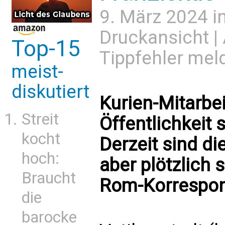
9. März 2024 i
Druckansicht
|
Top-15
Tippfehler mel
meist-
diskutiert
Kurien-Mitarbei
Streit
Öffentlichkeit 
kocht
Derzeit sind d
hoch:
aber plötzlich 
Braucht
Rom-Korrespon
die
barocke