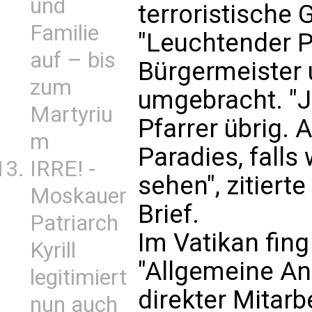
und
terroristische 
Familie
"Leuchtender P
auf – bis
Bürgermeister 
zum
umgebracht. "Je
Martyriu
Pfarrer übrig.
m
Paradies, falls
IRRE! -
sehen", zitiert
Moskauer
Brief.
Patriarch
Im Vatikan fing
Kyrill
"Allgemeine An
legitimiert
direkter Mitarb
nun auch