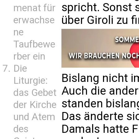
spricht. Sonst
menat für
über Giroli zu f
erwachse
ne
Taufbewe
rber ein
Die
Bislang nicht 
Liturgie:
Auch die ande
das Gebet
standen bislan
der Kirche
Das änderte si
und Atem
Damals hatte F
des