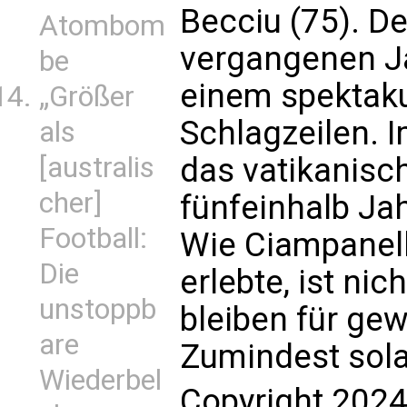
Becciu (75). D
Atombom
vergangenen Ja
be
einem spektak
„Größer
Schlagzeilen. I
als
[australis
das vatikanisch
cher]
fünfeinhalb Ja
Football:
Wie Ciampanell
Die
erlebte, ist ni
unstoppb
bleiben für ge
are
Zumindest sola
Wiederbel
Copyright 2024