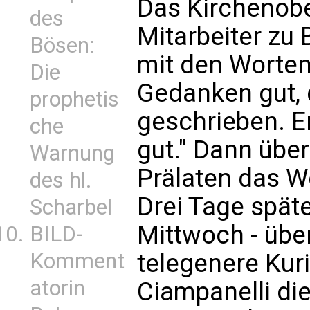
Das Kirchenobe
des
Mitarbeiter zu
Bösen:
mit den Worten 
Die
Gedanken gut, 
prophetis
geschrieben. E
che
gut." Dann übe
Warnung
Prälaten das W
des hl.
Drei Tage spät
Scharbel
Mittwoch - übe
BILD-
Komment
telegenere Kur
atorin
Ciampanelli di