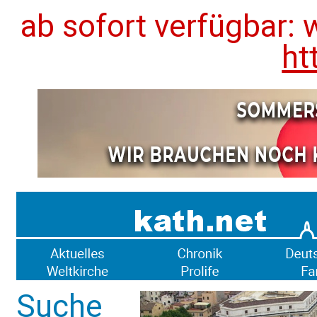
ab sofort verfügbar: 
ht
Suche