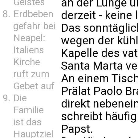
an der Lunge u
Geistes
Erdbeben
derzeit - keine
gefahr bei
Das sonntäglic
Neapel:
wegen der kühl
Italiens
Kapelle des va
Kirche
Santa Marta ver
ruft zum
An einem Tisch
Gebet auf
Prälat Paolo B
Die
direkt nebenein
Familie
schreibt häufi
ist das
Papst.
Hauptziel