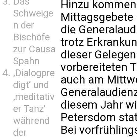
Das
Hinzu kommen in
Schweige
Mittagsgebete 
n der
die Generalaud
Bischöfe
trotz Erkrankun
zur Causa
dieser Gelegen
Spahn
vorbereiteten T
‚Dialogpre
auch am Mittwo
digt‘ und
Generalaudienz
‚meditativ
diesem Jahr w
er Tanz’
Petersdom stat
während
Bei vorfrühlin
der