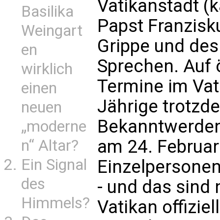
Vatikanstadt (
Basilika
Papst Franzisk
Weingart
Grippe und de
en
Sprechen. Auf ö
wirklich
Termine im Vati
einen
Jährige trotzde
neuen
Bekanntwerden
„moderne
am 24. Februar
n“ Altar?
Ein Signal
Einzelpersone
des
- und das sind 
Himmels?
Vatikan offizie