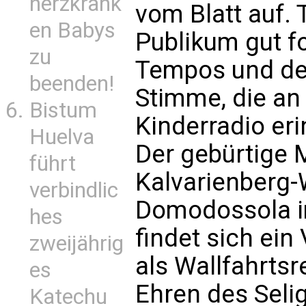
herzkrank
vom Blatt auf.
en Babys
Publikum gut f
zu
Tempos und de
beenden!
Stimme, die an
Bistum
Kinderradio eri
Huelva
Der gebürtige M
führt
Kalvarienberg-W
verbindlic
Domodossola im
hes
findet sich ein
zweijährig
als Wallfahrtsr
es
Ehren des Seli
Katechu