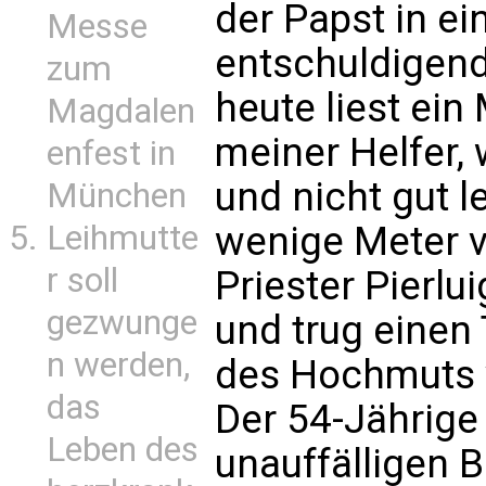
der Papst in e
Messe
entschuldigend
zum
heute liest ein
Magdalen
meiner Helfer, 
enfest in
und nicht gut l
München
Leihmutte
wenige Meter v
r soll
Priester Pierlui
gezwunge
und trug einen
n werden,
des Hochmuts 
das
Der 54-Jährige 
Leben des
unauffälligen B