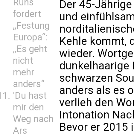
Ruhs
Der 45-Jährige 
fordert
und einfühlsa
„Festung
norditalienisch
Europa“:
Kehle kommt, 
„Es geht
wieder. Wortgen
nicht
dunkelhaarige 
mehr
schwarzen Sout
anders“
anders als es of
'Du hast
verlieh den Wo
mir den
Intonation Nac
Weg nach
Bevor er 2015 i
Ars