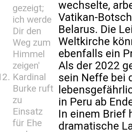
wechselte, arbe
gezeigt;
Vatikan-Botsch
ich werde
Belarus. Die Le
Dir den
Weltkirche kön
Weg zum
ebenfalls ein P
Himmel
Als der 2022 g
zeigen'
sein Neffe bei
Kardinal
Burke ruft
lebensgefährli
zu
in Peru ab End
Einsatz
In einem Brief 
für Ehe
dramatische La