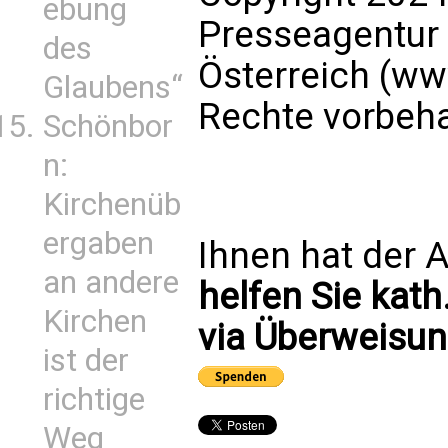
ebung
Presseagentur
des
Österreich (ww
Glaubens“
Rechte vorbeha
Schönbor
n:
Kirchenüb
ergaben
Ihnen hat der A
an andere
helfen Sie kath
Kirchen
via Überweisun
ist der
richtige
Weg