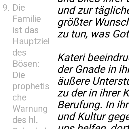
Die
und zur täglich
Familie
größter Wunsch
ist das
zu tun, was Gott
Hauptziel
des
Kateri beeindr
Bösen:
der Gnade in i
Die
äußere Unterst
prophetis
zu der in ihrer 
che
Berufung. In ih
Warnung
und Kultur gege
des hl.
uns helfen, dort