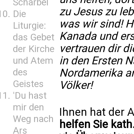
Scharbel
zu Jesus zu leb
Die
was wir sind! H
Liturgie:
Kanada und erst
das Gebet
vertrauen dir 
der Kirche
in den Ersten N
und Atem
Nordamerika an
des
Geistes
Völker!
'Du hast
mir den
Ihnen hat der A
Weg nach
helfen Sie kath
Ars