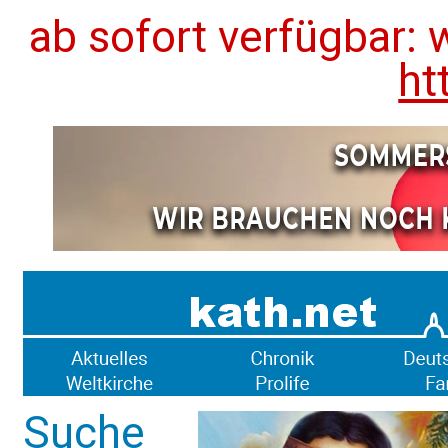
ab sofort verfügbar: 
ht
Suche