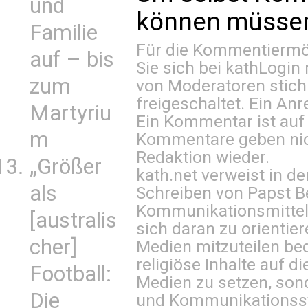
und
können müssen 
Familie
Für die Kommentiermög
auf – bis
Sie sich bei
kathLogin 
zum
von Moderatoren stich
freigeschaltet. Ein Anr
Martyriu
Ein Kommentar ist auf
m
Kommentare geben nic
Redaktion wieder.
„Größer
kath.net verweist in
als
Schreiben von Papst B
Kommunikationsmittel 
[australis
sich daran zu orientie
cher]
Medien mitzuteilen be
religiöse Inhalte auf 
Football:
Medien zu setzen, sond
Die
und Kommunikationsst