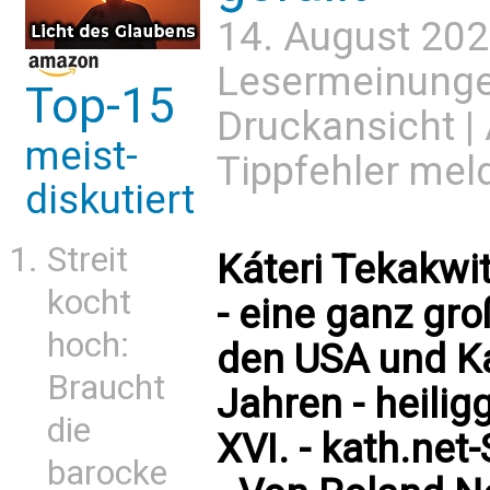
14. August 202
Lesermeinung
Top-15
Druckansicht
|
meist-
Tippfehler mel
diskutiert
Streit
Káteri Tekakwit
kocht
- eine ganz gro
hoch:
den USA und Ka
Braucht
Jahren - heili
die
XVI. - kath.net
barocke