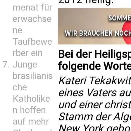
menat für
erwachse
ne
Taufbewe
rber ein
Bei der Heilig
Junge
folgende Worte
brasilianis
Kateri Tekakwi
che
eines Vaters 
Katholike
und einer chris
n hoffen
Stamm der Algo
auf mehr
New York gebore