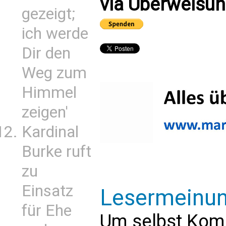
via Überweisun
gezeigt;
ich werde
Dir den
Weg zum
Himmel
zeigen'
Kardinal
Burke ruft
zu
Einsatz
Lesermeinu
für Ehe
Um selbst Kom