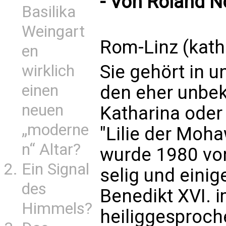
- Von Roland N
Basilika
Weingart
Rom-Linz (kath
en
Sie gehört in 
wirklich
einen
den eher unbek
neuen
Katharina oder 
„moderne
"Lilie der Moha
n“ Altar?
wurde 1980 von
Ein Signal
selig und eini
des
Benedikt XVI. 
Himmels?
heiliggesproch