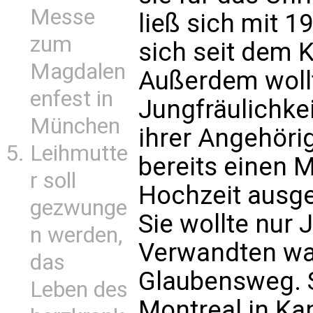
Messe
ließ sich mit 
zum
sich seit dem K
Magdalen
Außerdem wollt
enfest in
Jungfräulichke
München
ihrer Angehörig
Leihmutte
bereits einen M
r soll
Hochzeit ausge
gezwunge
Sie wollte nur 
n werden,
Verwandten war
das
Glaubensweg. S
Leben des
Montreal in Ka