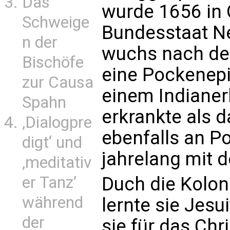
Das
wurde 1656 in
Schweige
Bundesstaat N
n der
wuchs nach dem
Bischöfe
eine Pockenepi
zur Causa
einem Indianerh
Spahn
erkrankte als d
‚Dialogpre
ebenfalls an 
digt‘ und
jahrelang mit 
‚meditativ
er Tanz’
Duch die Kolon
während
lernte sie Jesu
der
sie für das Chr