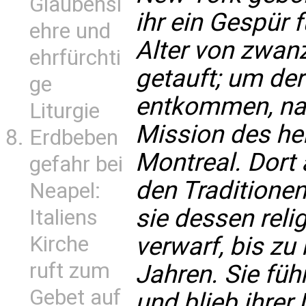
Glaubensl
ihr ein Gespür 
ehre und
Alter von zwan
ehrfürchti
getauft; um der
ge
entkommen, nah
Liturgie
Mission des hei
Erdbeben
Montreal. Dort 
gefahr bei
den Traditionen
Neapel:
sie dessen rel
Italiens
Kirche
verwarf, bis zu
ruft zum
Jahren. Sie füh
Gebet auf
und blieb ihrer