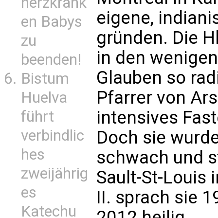
herzkrank
eigene, indian
en Babys
gründen. Die Hl
zu
in den wenigen
beenden!
Glauben so radi
Bistum
Pfarrer von Ar
Huelva
intensives Fas
führt
verbindlic
Doch sie wurde
hes
schwach und st
zweijährig
Sault-St-Louis
es
II. sprach sie 1
Katechu
2012 heilig.