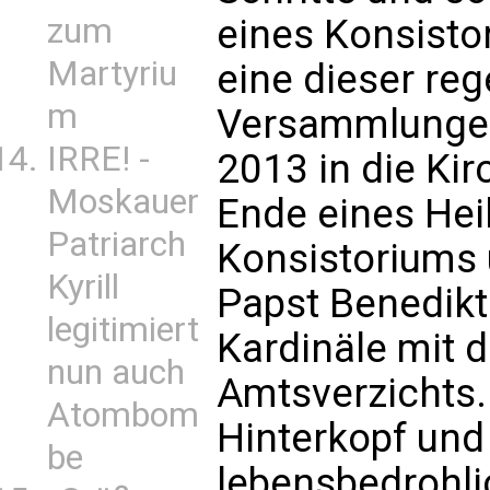
zum
eines Konsisto
Martyriu
eine dieser re
m
Versammlungen
IRRE! -
2013 in die Ki
Moskauer
Ende eines Hei
Patriarch
Konsistoriums 
Kyrill
Papst Benedikt
legitimiert
Kardinäle mit 
nun auch
Amtsverzichts.
Atombom
Hinterkopf und
be
lebensbedrohl