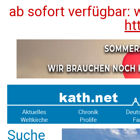
ab sofort verfügbar: 
ht
Suche