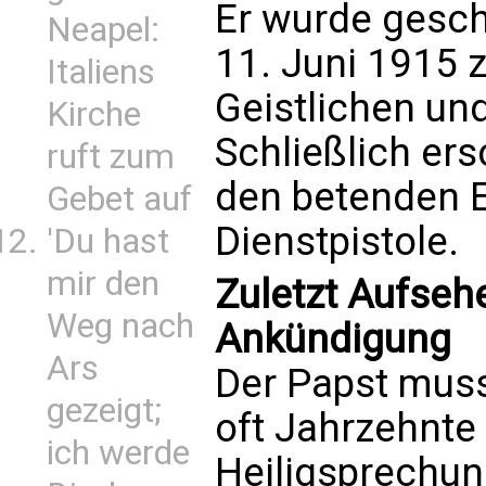
Er wurde gesch
Neapel:
11. Juni 1915
Italiens
Geistlichen un
Kirche
Schließlich ers
ruft zum
den betenden E
Gebet auf
Dienstpistole.
'Du hast
mir den
Zuletzt Aufseh
Weg nach
Ankündigung
Ars
Der Papst muss
gezeigt;
oft Jahrzehnte
ich werde
Heiligsprechu