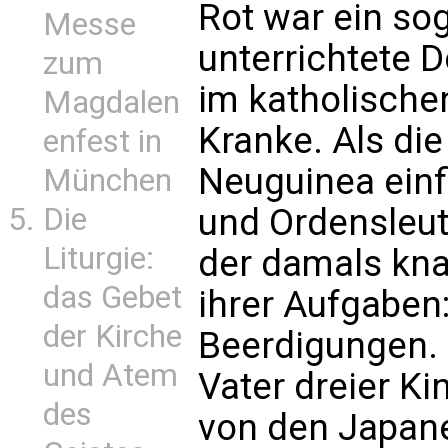
Rot war ein so
Messe
unterrichtete 
zum
im katholische
Magdalen
Kranke. Als di
enfest in
Neuguinea einfi
München
Die
und Ordensleut
Liturgie:
der damals kna
das Gebet
ihrer Aufgaben
der Kirche
Beerdigungen.
und Atem
Vater dreier Ki
des
von den Japan