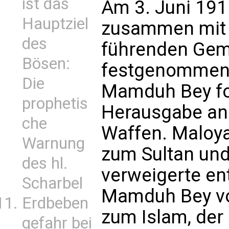
ist das
Am 3. Juni 191
Hauptziel
zusammen mit 
des
führenden Gem
Bösen:
festgenommen. 
Die
Mamduh Bey for
prophetis
Herausgabe ang
che
Waffen. Maloya
Warnung
zum Sultan und
des hl.
verweigerte en
Scharbel
Mamduh Bey vo
Erdbeben
zum Islam, der 
gefahr bei