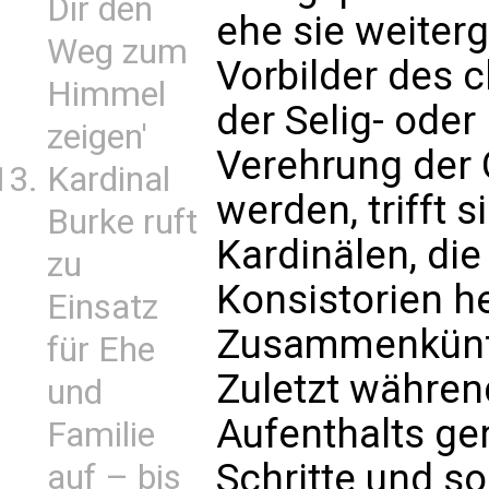
Dir den
ehe sie weiter
Weg zum
Vorbilder des c
Himmel
der Selig- oder
zeigen'
Verehrung der 
Kardinal
werden, trifft 
Burke ruft
Kardinälen, die
zu
Konsistorien h
Einsatz
Zusammenkünf
für Ehe
Zuletzt während
und
Aufenthalts ge
Familie
Schritte und so
auf – bis