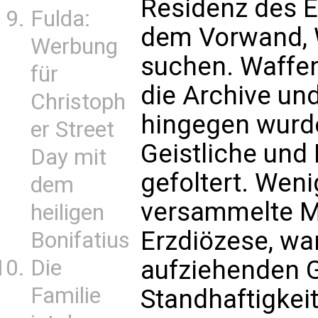
Residenz des E
Fulda:
dem Vorwand, 
Werbung
suchen. Waffe
für
die Archive un
Christoph
hingegen wurde
er Street
Geistliche und 
Day mit
gefoltert. Wen
dem
versammelte Ma
heiligen
Erzdiözese, war
Bonifatius
Die
aufziehenden Ge
Familie
Standhaftigkei