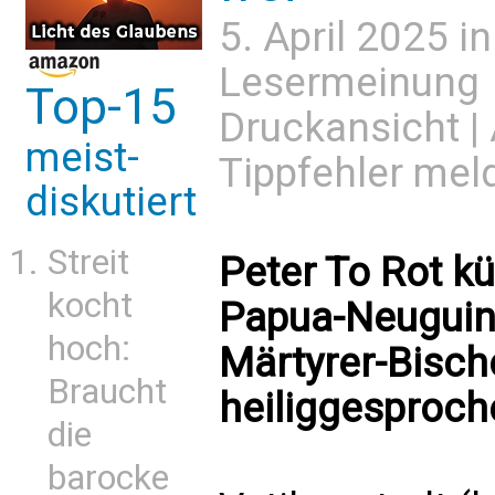
5. April 2025 i
Lesermeinung
Top-15
Druckansicht
|
meist-
Tippfehler mel
diskutiert
Streit
Peter To Rot kü
kocht
Papua-Neuguin
hoch:
Märtyrer-Bisch
Braucht
heiliggesproch
die
barocke