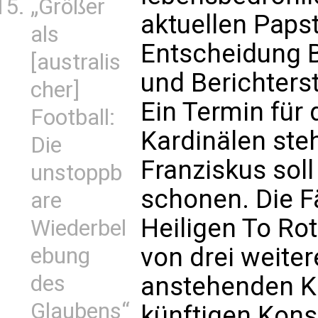
„Größer
aktuellen Papst
als
Entscheidung B
[australis
und Berichterst
cher]
Ein Termin für 
Football:
Kardinälen steh
Die
Franziskus soll
unstoppb
schonen. Die Fä
are
Heiligen To Ro
Wiederbel
von drei weite
ebung
des
anstehenden Ka
Glaubens“
künftigen Kons