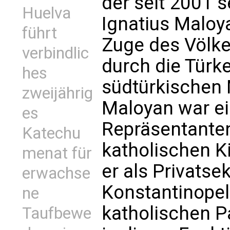
der seit 2001 s
Huelva
Ignatius Maloy
führt
Zuge des Völk
verbindlic
durch die Türk
hes
südtürkischen 
zweijährig
Maloyan war ein
es
Repräsentante
Katechu
katholischen K
menat für
er als Privatse
erwachse
Konstantinopel
ne
katholischen Pa
Taufbewe