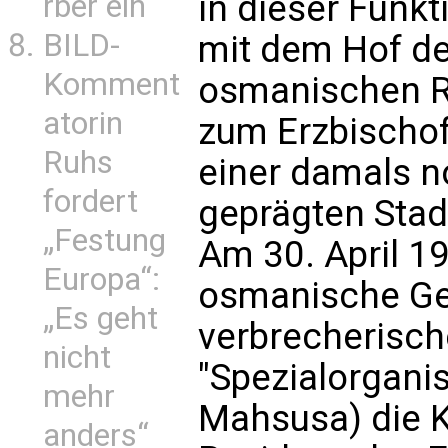
in dieser Funkt
rber ein
BILD-
mit dem Hof de
Komment
osmanischen R
atorin
zum Erzbischof
Ruhs
einer damals n
fordert
geprägten Stad
„Festung
Am 30. April 1
Europa“:
osmanische G
„Es geht
verbrecherisch
nicht
"Spezialorganisa
mehr
Mahsusa) die K
anders“