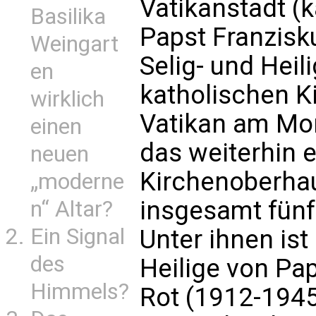
Vatikanstadt (
Basilika
Papst Franzisk
Weingart
Selig- und Heil
en
katholischen K
wirklich
Vatikan am Mon
einen
das weiterhin 
neuen
Kirchenoberha
„moderne
insgesamt fünf
n“ Altar?
Ein Signal
Unter ihnen ist
des
Heilige von Pa
Himmels?
Rot (1912-1945