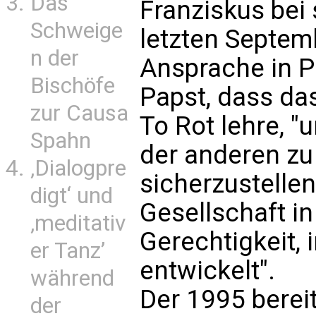
Das
Franziskus bei
Schweige
letzten Septemb
n der
Ansprache in P
Bischöfe
Papst, dass da
zur Causa
To Rot lehre, "
Spahn
der anderen zu 
‚Dialogpre
sicherzustellen
digt‘ und
Gesellschaft in
‚meditativ
Gerechtigkeit, 
er Tanz’
entwickelt".
während
Der 1995 berei
der