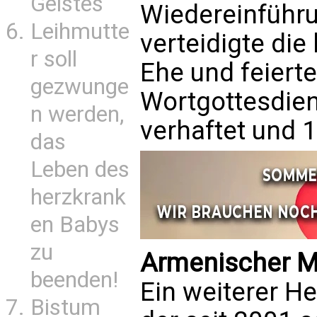
Geistes
Wiedereinführu
Leihmutte
verteidigte die
r soll
Ehe und feierte
gezwunge
Wortgottesdien
n werden,
verhaftet und 1
das
Leben des
herzkrank
en Babys
zu
Armenischer Mä
beenden!
Ein weiterer H
Bistum