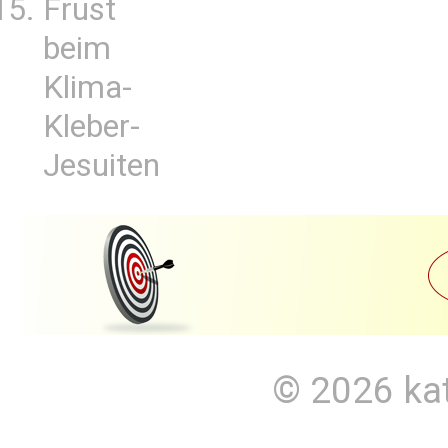
Frust
beim
Klima-
Kleber-
Jesuiten
© 2026
ka