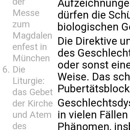
der
Aufzeichnungen
Messe
dürfen die Sch
zum
biologischen G
Magdalen
Die Direktive u
enfest in
des Geschlechts
München
oder sonst ein
Die
Weise. Das sch
Liturgie:
Pubertätsbloc
das Gebet
Geschlechtsdysp
der Kirche
in vielen Fäll
und Atem
Phänomen, ins
des