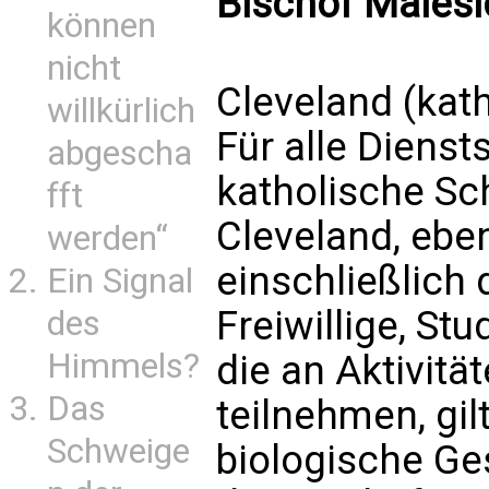
Bischof Malesi
können
nicht
Cleveland (kath
willkürlich
Für alle Diensts
abgescha
katholische Sc
fft
Cleveland, eben
werden“
einschließlich
Ein Signal
Freiwillige, St
des
Himmels?
die an Aktivitä
Das
teilnehmen, gil
Schweige
biologische Ge