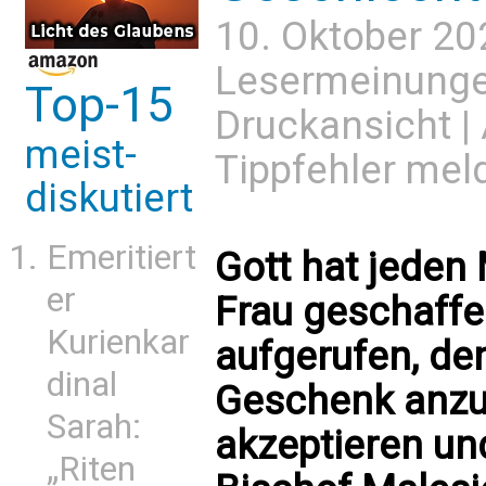
10. Oktober 20
Lesermeinung
Top-15
Druckansicht
|
meist-
Tippfehler mel
diskutiert
Emeritiert
Gott hat jeden
er
Frau geschaffe
Kurienkar
aufgerufen, de
dinal
Geschenk anzu
Sarah:
akzeptieren und
„Riten