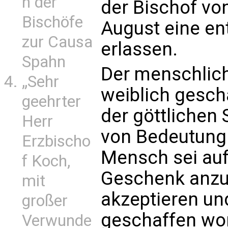
n der
der Bischof vo
Bischöfe
August eine en
zur Causa
erlassen.
Spahn
Der menschlich
„Sehr
weiblich gescha
geehrter
der göttlichen
Herr
von Bedeutung u
Erzbischo
Mensch sei auf
f Koch,
Geschenk anzu
mit
akzeptieren und
großer
geschaffen wor
Verwunde