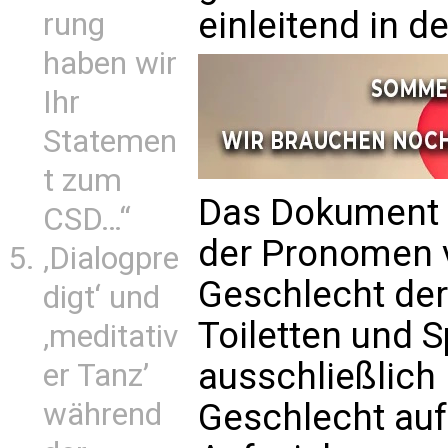
einleitend in de
rung
haben wir
Ihr
Statemen
t zum
Das Dokument 
CSD…“
der Pronomen v
‚Dialogpre
Geschlecht der
digt‘ und
Toiletten und
‚meditativ
ausschließlich
er Tanz’
während
Geschlecht aufg