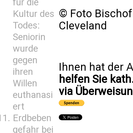
für die
© Foto Bischof
Kultur des
Cleveland
Todes:
Seniorin
wurde
gegen
Ihnen hat der A
ihren
helfen Sie kath
Willen
via Überweisun
euthanasi
ert
Erdbeben
gefahr bei