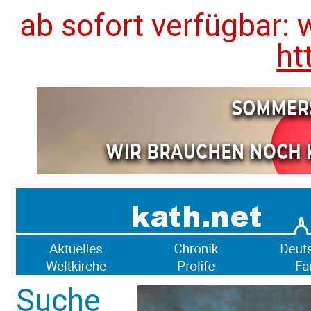
ab sofort verfügbar: 
ht
Suche