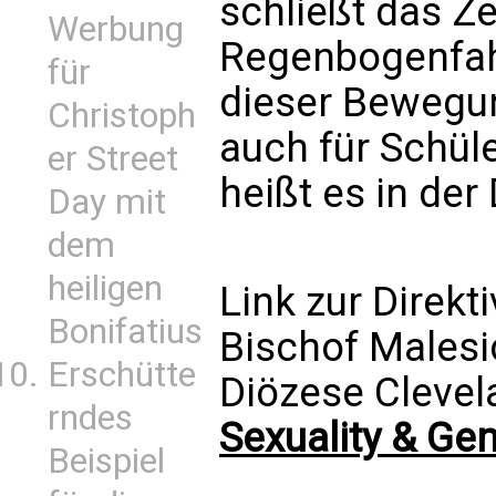
schließt das Z
Werbung
Regenbogenfah
für
dieser Bewegun
Christoph
auch für Schül
er Street
heißt es in der 
Day mit
dem
heiligen
Link zur Direkt
Bonifatius
Bischof Malesic
Erschütte
Diözese Clevel
rndes
Sexuality & Ge
Beispiel