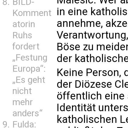
BILD-
in eine kathol
Komment
annehme, akzep
atorin
Verantwortung,
Ruhs
Böse zu meiden
fordert
„Festung
der katholische
Europa“:
Keine Person, d
„Es geht
der Diözese Cle
nicht
öffentlich eine
mehr
Identität unter
anders“
katholischen L
Fulda: