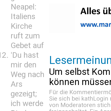
Neapel:
Italiens
Kirche
ruft zum
Gebet auf
'Du hast
Lesermeinu
mir den
Um selbst Kom
Weg nach
können müssen 
Ars
Für die Kommentiermög
gezeigt;
Sie sich bei
kathLogin 
ich werde
von Moderatoren stich