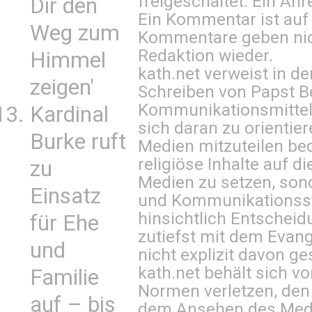
freigeschaltet. Ein Anr
Dir den
Ein Kommentar ist auf
Weg zum
Kommentare geben nic
Redaktion wieder.
Himmel
kath.net verweist in
zeigen'
Schreiben von Papst B
Kommunikationsmittel 
Kardinal
sich daran zu orientie
Burke ruft
Medien mitzuteilen be
religiöse Inhalte auf 
zu
Medien zu setzen, sond
Einsatz
und Kommunikationsst
hinsichtlich Entscheid
für Ehe
zutiefst mit dem Eva
und
nicht explizit davon ge
kath.net behält sich v
Familie
Normen verletzen, den
auf – bis
dem Ansehen des Mediu