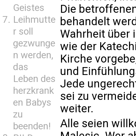
Geistes
Die betroffen
Leihmutte
behandelt werd
r soll
Wahrheit über i
gezwunge
wie der Katech
n werden,
Kirche vorgebe,
das
und Einfühlun
Leben des
Jede ungerecht
herzkrank
sei zu vermeide
en Babys
weiter.
zu
Alle seien wil
beenden!
Malesic. Wer ab