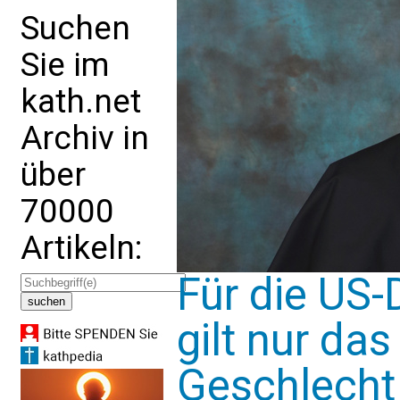
Suchen
Sie im
kath.net
Archiv in
über
70000
Artikeln:
Für die US-
gilt nur das
Geschlecht