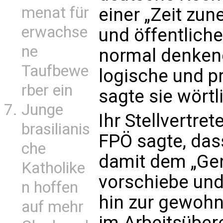
menat für
einer „Zeit zu
erwachse
und öffentliche
ne
normal denken
Taufbewe
logische und p
rber ein
sagte sie wörtl
Junge
Ihr Stellvertre
brasilianis
FPÖ sagte, das
che
damit dem „Ge
Katholike
vorschiebe und
n hoffen
hin zur gewohn
auf mehr
im Arbeitsübe