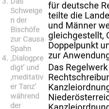
Das
für deutsche R
Schweige
teilte die Land
n der
und Männer we
Bischöfe
gleichgestellt, 
zur Causa
Doppelpunkt u
Spahn
zur Anwendung
‚Dialogpre
Das Regelwerk 
digt‘ und
Rechtschreibun
‚meditativ
er Tanz’
Kanzleiordnun
während
Niederösterre
der
Kanzleiordnung 