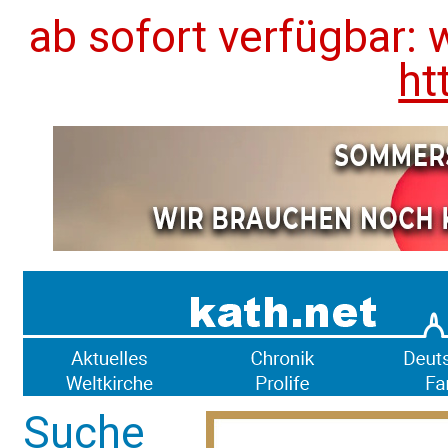
ab sofort verfügbar: 
ht
Suche