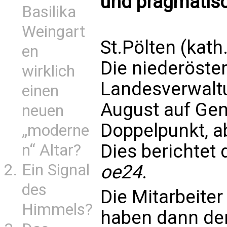
und pragmatisc
Basilika
Weingart
St.Pölten (kath
en
Die niederöste
wirklich
Landesverwaltu
einen
August auf Gend
neuen
Doppelpunkt, a
„moderne
Dies berichtet
n“ Altar?
Ein Signal
oe24
.
des
Die Mitarbeite
Himmels?
haben dann de