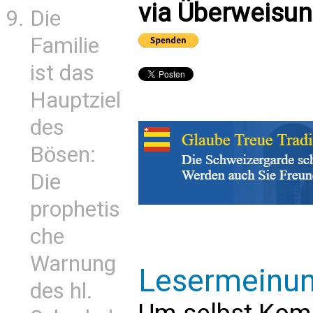
via Überweisun
Die
Familie
ist das
Hauptziel
des
Bösen:
Die
prophetis
che
Warnung
Lesermeinu
des hl.