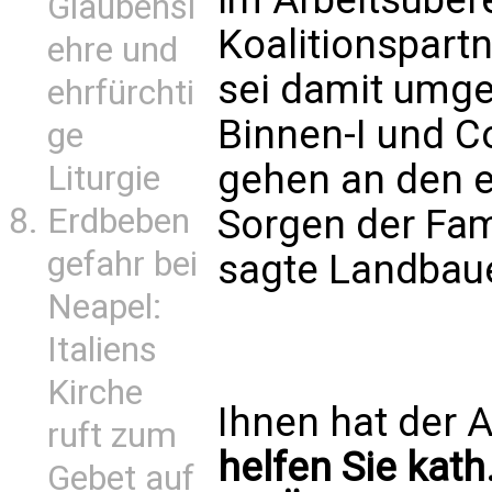
Glaubensl
Koalitionspart
ehre und
sei damit umge
ehrfürchti
Binnen-I und C
ge
gehen an den 
Liturgie
Erdbeben
Sorgen der Fami
gefahr bei
sagte Landbaue
Neapel:
Italiens
Kirche
Ihnen hat der A
ruft zum
helfen Sie kath
Gebet auf