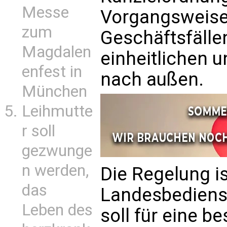
Messe
Vorgangsweise 
zum
Geschäftsfälle
Magdalen
einheitlichen u
enfest in
nach außen.
München
Leihmutte
r soll
gezwunge
n werden,
Die Regelung is
das
Landesbedienst
Leben des
soll für eine b