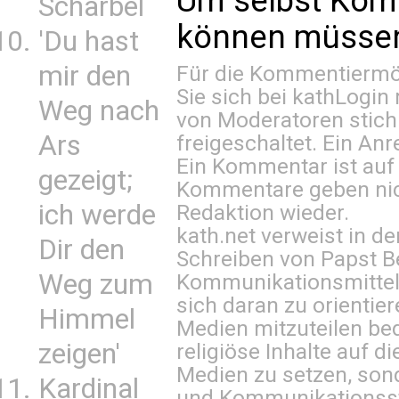
Um selbst Kom
Scharbel
können müssen 
'Du hast
mir den
Für die Kommentiermög
Sie sich bei
kathLogin 
Weg nach
von Moderatoren stich
Ars
freigeschaltet. Ein Anr
Ein Kommentar ist auf
gezeigt;
Kommentare geben nic
ich werde
Redaktion wieder.
kath.net verweist in
Dir den
Schreiben von Papst B
Weg zum
Kommunikationsmittel 
sich daran zu orientie
Himmel
Medien mitzuteilen be
zeigen'
religiöse Inhalte auf 
Medien zu setzen, sond
Kardinal
und Kommunikationsst