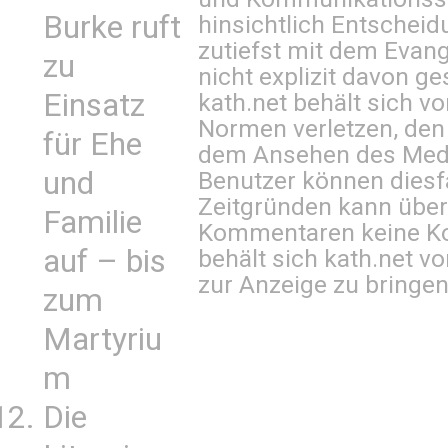
Burke ruft
hinsichtlich Entscheid
zutiefst mit dem Eva
zu
nicht explizit davon ge
Einsatz
kath.net behält sich v
Normen verletzen, den
für Ehe
dem Ansehen des Mediu
und
Benutzer können diesfa
Zeitgründen kann über
Familie
Kommentaren keine Ko
auf – bis
behält sich kath.net vo
zur Anzeige zu bringen
zum
Martyriu
m
Die