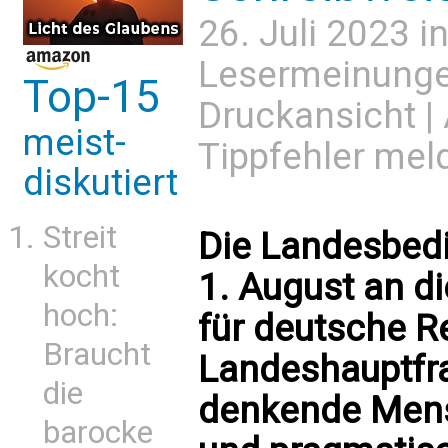
26. Juli 2023 i
Lesermeinung
Top-15
Druckansicht
|
meist-
Tippfehler mel
diskutiert
Streit
Die Landesbed
kocht
1. August an d
hoch:
für deutsche R
Braucht
Landeshauptfra
die
denkende Mensc
barocke