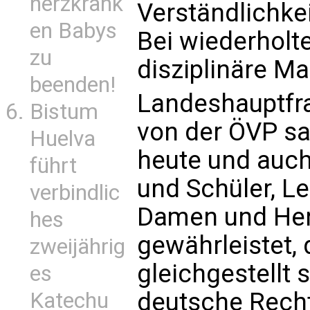
herzkrank
Verständlichkei
en Babys
Bei wiederholt
zu
disziplinäre 
beenden!
Landeshauptfra
Bistum
von der ÖVP sag
Huelva
heute und auch
führt
und Schüler, Le
verbindlic
Damen und Herr
hes
gewährleistet,
zweijährig
gleichgestellt s
es
deutsche Recht
Katechu