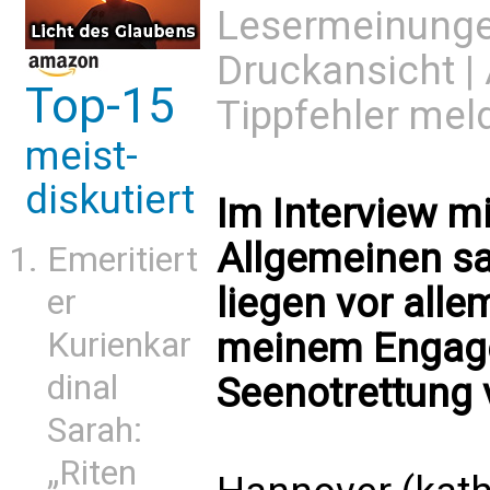
Lesermeinung
Druckansicht
|
Top-15
Tippfehler mel
meist-
diskutiert
Im Interview mi
Allgemeinen sa
Emeritiert
liegen vor al
er
meinem Engage
Kurienkar
dinal
Seenotrettung v
Sarah:
„Riten