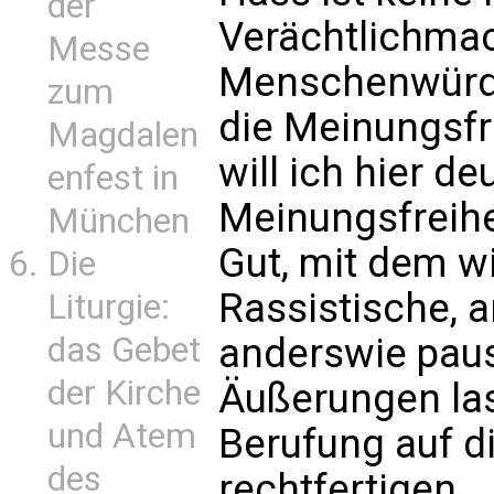
der
Verächtlichma
Messe
Menschenwürde
zum
die Meinungsfr
Magdalen
will ich hier de
enfest in
Meinungsfreihei
München
Gut, mit dem w
Die
Rassistische, 
Liturgie:
anderswie pau
das Gebet
der Kirche
Äußerungen las
und Atem
Berufung auf d
des
rechtfertigen.