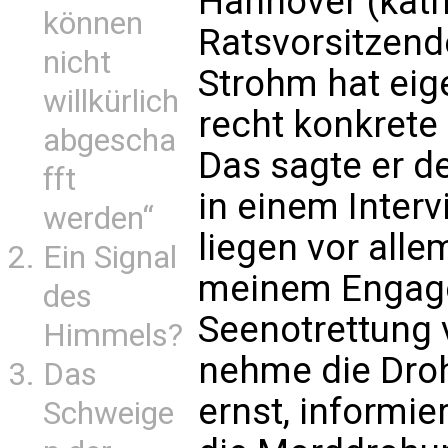
Hannover (kath
können
Ratsvorsitzend
nicht
Strohm hat ei
willkürlich
recht konkret
abgescha
Das sagte er d
fft
in einem Interv
werden“
liegen vor al
Ein Signal
meinem Engage
des
Seenotrettung v
Himmels?
nehme die Droh
Das
ernst, informie
Schweige