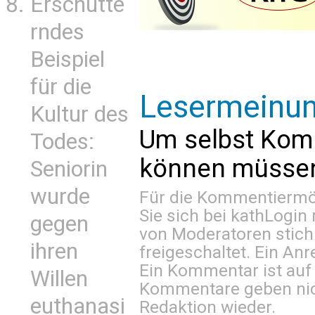
Erschütte
rndes
Beispiel
für die
Lesermeinu
Kultur des
Um selbst Kom
Todes:
können müssen 
Seniorin
wurde
Für die Kommentiermög
Sie sich bei
kathLogin 
gegen
von Moderatoren stich
ihren
freigeschaltet. Ein Anr
Ein Kommentar ist auf
Willen
Kommentare geben nic
euthanasi
Redaktion wieder.