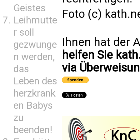
Geistes
Foto (c) kath.n
Leihmutte
r soll
Ihnen hat der A
gezwunge
helfen Sie kath
n werden,
via Überweisun
das
Leben des
herzkrank
en Babys
zu
beenden!