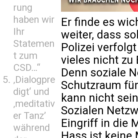
rung
haben wir
Er finde es wic
Ihr
weiter, dass 
Statemen
Polizei verfolg
t zum
vieles nicht zu
CSD…“
Denn soziale N
‚Dialogpre
Schutzraum für
digt‘ und
kann nicht sein
‚meditativ
Sozialen Netzwe
er Tanz’
Eingriff in die
während
Hass ist keine