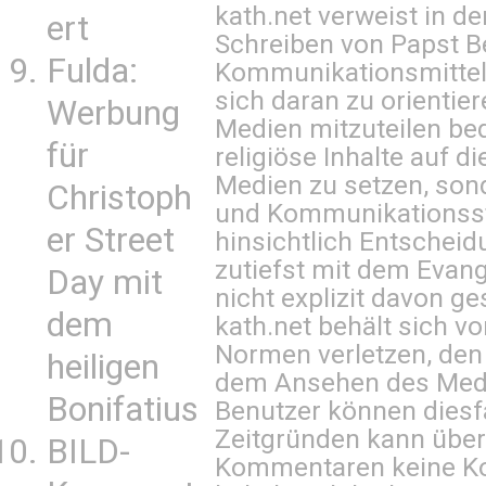
kath.net verweist in
ert
Schreiben von Papst B
Fulda:
Kommunikationsmittel 
sich daran zu orientie
Werbung
Medien mitzuteilen be
für
religiöse Inhalte auf 
Medien zu setzen, sond
Christoph
und Kommunikationsst
er Street
hinsichtlich Entscheid
zutiefst mit dem Eva
Day mit
nicht explizit davon ge
dem
kath.net behält sich v
Normen verletzen, den
heiligen
dem Ansehen des Mediu
Bonifatius
Benutzer können diesfa
Zeitgründen kann über
BILD-
Kommentaren keine Ko