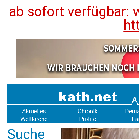
ab sofort verfügbar: 
ht
Suche