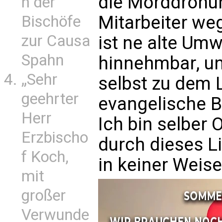
die Morddrohu
n der
Mitarbeiter w
Bischöfe
zur Causa
ist ne alte Umw
Spahn
hinnehmbar, u
„Sehr
selbst zu dem L
geehrter
evangelische Bi
Herr
Ich bin selber
Erzbischo
durch dieses 
f Koch,
in keiner Weise
mit
großer
Verwunde