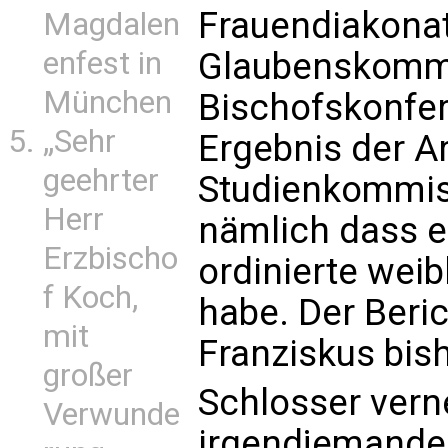
Frauendiakonats
Magdalen
Glaubenskommi
enfest in
München
Bischofskonfer
„Sehr
Ergebnis der A
geehrter
Studienkommis
Herr
nämlich dass e
Erzbischo
ordinierte wei
f Koch,
habe. Der Beri
mit
Franziskus bish
großer
Schlosser verne
Verwunde
irgendjemande