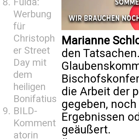
Fulda:
Werbung
für
Christoph
Marianne Schlo
er Street
den Tatsachen.
Day mit
Glaubenskommi
dem
Bischofskonfer
heiligen
die Arbeit der
Bonifatius
gegeben, noch 
BILD-
Ergebnissen o
Komment
geäußert.
atorin