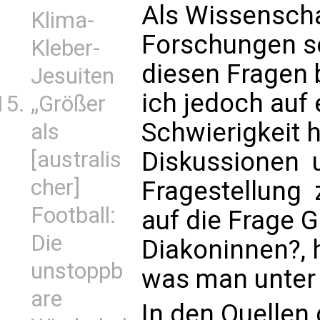
Als Wissenschaf
Klima-
Forschungen se
Kleber-
diesen Fragen 
Jesuiten
ich jedoch auf
„Größer
Schwierigkeit h
als
Diskussionen  
[australis
cher]
Fragestellung  
Football:
auf die Frage 
Die
Diakoninnen?, 
unstoppb
was man unter 
are
In den Quellen