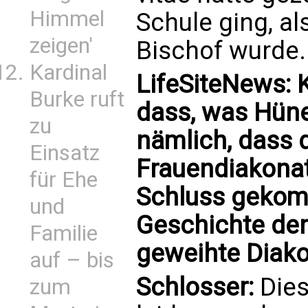
Himmel
Schule ging, a
zeigen'
Bischof wurde.
Kardinal
LifeSiteNews: 
Burke ruft
dass, was Hüne
zu
nämlich, dass 
Einsatz
Frauendiakona
für Ehe
Schluss gekomm
und
Geschichte der
Familie
geweihte Diak
auf – bis
Schlosser:
Dies
zum