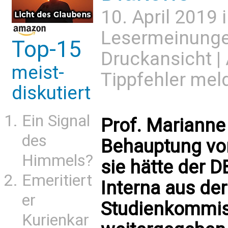
10. April 2019 
Lesermeinung
Top-15
Druckansicht
|
meist-
Tippfehler mel
diskutiert
Ein Signal
Prof. Marianne
des
Behauptung vo
Himmels?
sie hätte der
Emeritiert
Interna aus de
er
Studienkommis
Kurienkar