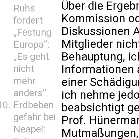
Über die Ergeb
Ruhs
Kommission ode
fordert
Diskussionen A
„Festung
Mitglieder nic
Europa“:
Behauptung, ic
„Es geht
Informationen 
nicht
mehr
einer Schädigu
anders“
ich nehme jedo
Erdbeben
beabsichtigt g
gefahr bei
Prof. Hünerman
Neapel:
Mutmaßungen, 