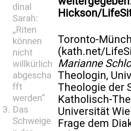
weitergegeben.
dinal
Hickson/LifeS
Sarah:
„Riten
Toronto-Münc
können
(kath.net/
Life
nicht
Marianne Schlo
willkürlich
Theologin, Univ
abgescha
Theologie der S
fft
werden“
Katholisch-The
Das
Universität Wie
Schweige
Frage dem Diak