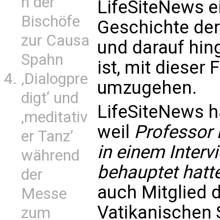
n der
LifeSiteNews ei
Bischöfe
Geschichte de
zur Causa
und darauf hin
Spahn
ist, mit dieser 
‚Dialogpre
umzugehen.
digt‘ und
LifeSiteNews h
‚meditativ
weil
Professor 
er Tanz’
in einem Interv
während
behauptet hatt
der
auch Mitglied
Messe
Vatikanischen
zum