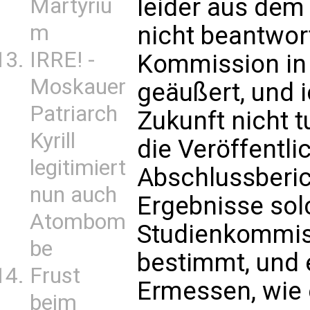
leider aus dem
Martyriu
m
nicht beantwor
IRRE! -
Kommission in 
Moskauer
geäußert, und 
Patriarch
Zukunft nicht t
Kyrill
die Veröffentl
legitimiert
Abschlussberic
nun auch
Ergebnisse sol
Atombom
Studienkommiss
be
bestimmt, und e
Frust
Ermessen, wie e
beim