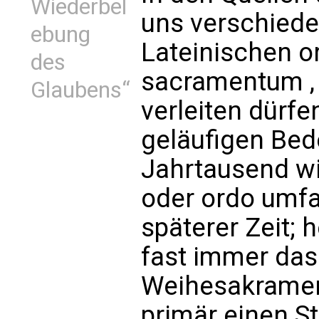
Wiederbel
uns verschieden
ebung
Lateinischen o
des
sacramentum ,
Glaubens“
verleiten dürfen
geläufigen Bed
Jahrtausend wir
oder ordo umf
späterer Zeit; 
fast immer das 
Weihesakrament
primär einen S