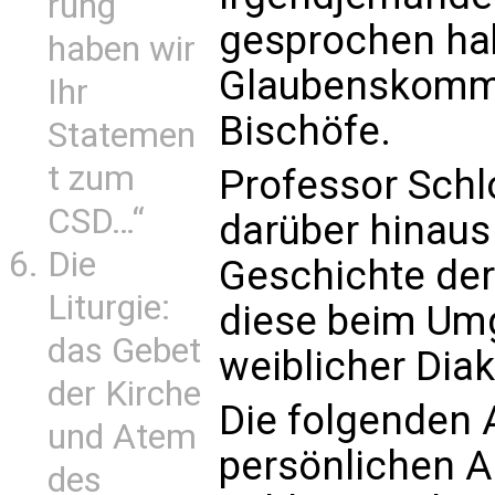
rung
gesprochen hab
haben wir
Glaubenskommi
Ihr
Bischöfe.
Statemen
t zum
Professor Schl
CSD…“
darüber hinaus 
Die
Geschichte der
Liturgie:
diese beim Umg
das Gebet
weiblicher Diak
der Kirche
Die folgenden 
und Atem
persönlichen A
des