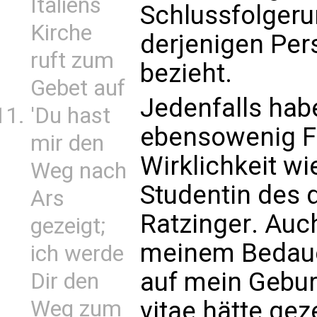
Italiens
Schlussfolgeru
Kirche
derjenigen Pers
ruft zum
bezieht.
Gebet auf
Jedenfalls ha
'Du hast
ebensowenig F
mir den
Wirklichkeit wi
Weg nach
Studentin des
Ars
Ratzinger. Auc
gezeigt;
meinem Bedauern
ich werde
auf mein Gebu
Dir den
vitae hätte gez
Weg zum