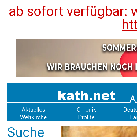
ab sofort verfügbar: 
ht
Suche