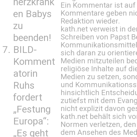
herzkrank
Ein Kommentar ist auf
en Babys
Kommentare geben nic
Redaktion wieder.
zu
kath.net verweist in
beenden!
Schreiben von Papst B
Kommunikationsmittel 
BILD-
sich daran zu orientie
Komment
Medien mitzuteilen be
religiöse Inhalte auf 
atorin
Medien zu setzen, sond
Ruhs
und Kommunikationsst
hinsichtlich Entscheid
fordert
zutiefst mit dem Eva
„Festung
nicht explizit davon ge
kath.net behält sich v
Europa“:
Normen verletzen, den
„Es geht
dem Ansehen des Mediu