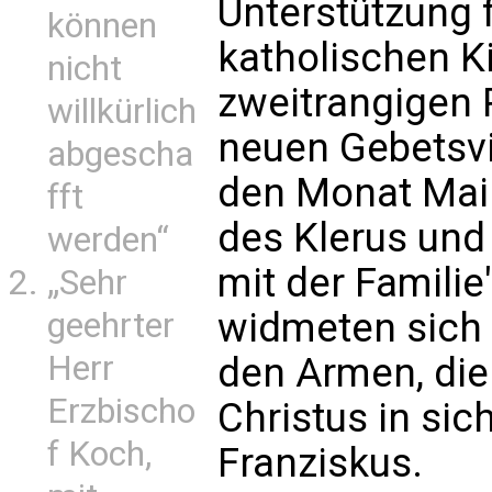
Unterstützung 
können
katholischen Ki
nicht
zweitrangigen P
willkürlich
neuen Gebetsvi
abgescha
den Monat Mai. 
fft
des Klerus und
werden“
mit der Familie
„Sehr
widmeten sich 
geehrter
Herr
den Armen, die
Erzbischo
Christus in sic
f Koch,
Franziskus.