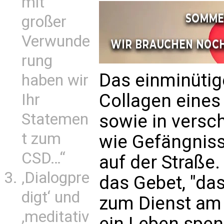
mit
großer
Verwunde
rung
Das einminütig
haben wir
Collagen eines 
Ihr
Statemen
sowie in versc
t zum
wie Gefängnis
CSD…“
auf der Straße.
‚Dialogpre
das Gebet, "das
digt‘ und
zum Dienst am
‚meditativ
ein Leben spen