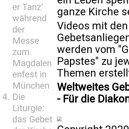
er Tanz’
ganze Kirche s
während
Videos mit den
der
Gebetsanliegen
Messe
werden vom "G
zum
Papstes" zu je
Magdalen
Themen erstell
enfest in
München
Weltweites Ge
Die
- Für die Diako
Liturgie:
das Gebet