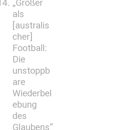
„Größer
als
[australis
cher]
Football:
Die
unstoppb
are
Wiederbel
ebung
des
Glaubens“