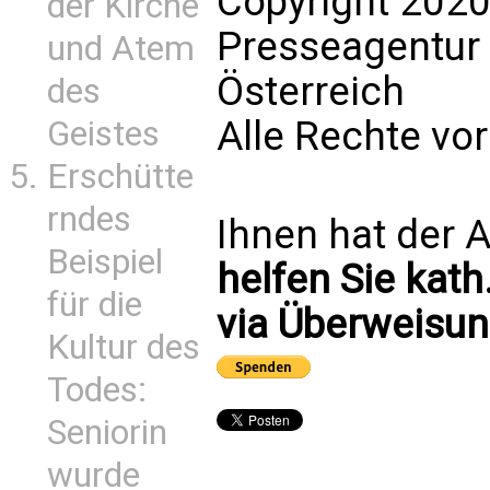
Copyright 2020
der Kirche
Presseagentur
und Atem
Österreich
des
Alle Rechte vo
Geistes
Erschütte
rndes
Ihnen hat der A
Beispiel
helfen Sie kath
für die
via Überweisun
Kultur des
Todes:
Seniorin
wurde