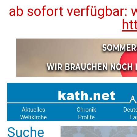
ab sofort verfügbar: 
ht
Suche