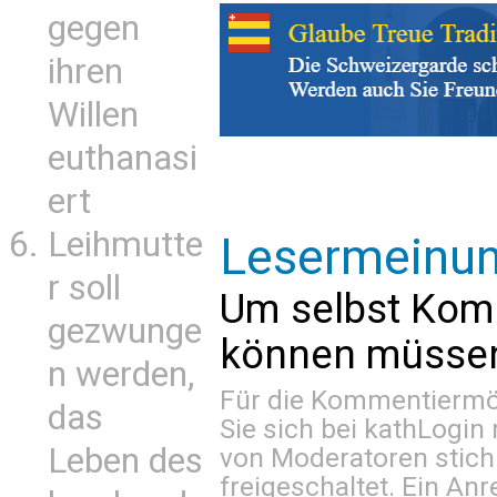
gegen
ihren
Willen
euthanasi
ert
Leihmutte
Lesermeinu
r soll
Um selbst Kom
gezwunge
können müssen 
n werden,
Für die Kommentiermög
das
Sie sich bei
kathLogin 
Leben des
von Moderatoren stich
freigeschaltet. Ein Anr