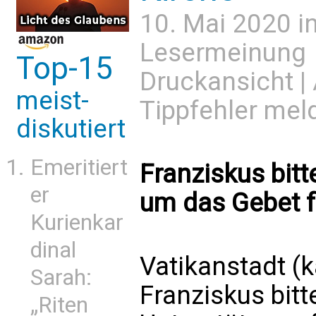
10. Mai 2020 i
Lesermeinung
Top-15
Druckansicht
|
meist-
Tippfehler mel
diskutiert
Emeritiert
Franziskus bitt
er
um das Gebet f
Kurienkar
dinal
Vatikanstadt (
Sarah:
Franziskus bit
„Riten