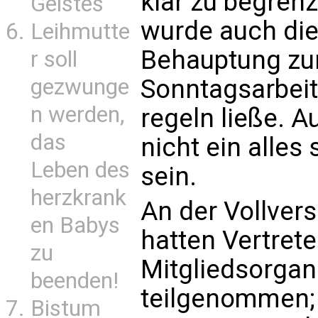
klar zu begrenz
Geistes
wurde auch di
Leihmutte
Behauptung zu
r soll
Sonntagsarbeit 
gezwunge
n werden,
regeln ließe. 
das
nicht ein alle
Leben des
sein.
herzkrank
An der Vollver
en Babys
hatten Vertrete
zu
Mitgliedsorgani
beenden!
teilgenommen; 
Bistum