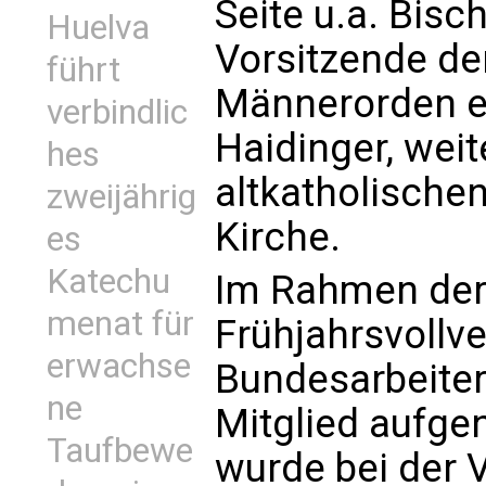
Seite u.a. Bisc
Huelva
Vorsitzende de
führt
Männerorden em
verbindlic
Haidinger, weit
hes
altkatholische
zweijährig
Kirche.
es
Katechu
Im Rahmen de
menat für
Frühjahrsvoll
erwachse
Bundesarbeiter
ne
Mitglied aufge
Taufbewe
wurde bei der 