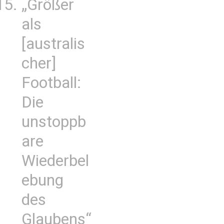
„Größer
als
[australis
cher]
Football:
Die
unstoppb
are
Wiederbel
ebung
des
Glaubens“