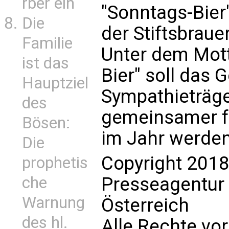
rber ein
"Sonntags-Bier"
Die
der Stiftsbraue
Familie
Unter dem Mott
ist das
Bier" soll das 
Hauptziel
Sympathieträger
des
gemeinsamer fr
Bösen:
im Jahr werden
Die
Copyright 2018
prophetis
Presseagentur
che
Warnung
Österreich
des hl.
Alle Rechte vo