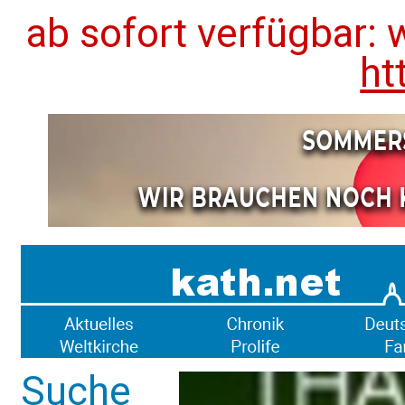
ab sofort verfügbar: 
ht
Suche