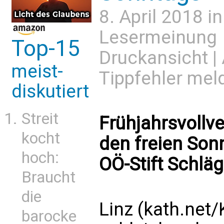
8. April 2018 i
Lesermeinung
Top-15
Druckansicht
|
meist-
Tippfehler mel
diskutiert
Streit
Frühjahrsvollv
kocht
den freien Son
hoch:
OÖ-Stift Schlägl
Braucht
die
Linz (kath.net/
barocke