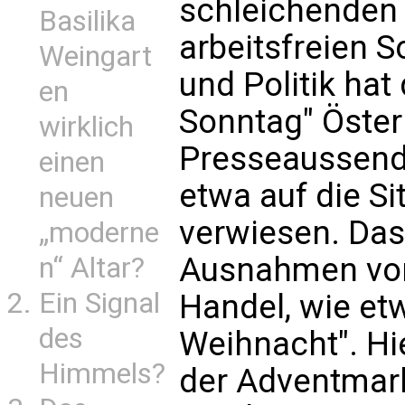
schleichenden
Basilika
arbeitsfreien 
Weingart
und Politik hat 
en
Sonntag" Österr
wirklich
Presseaussend
einen
etwa auf die Si
neuen
verwiesen. Da
„moderne
Ausnahmen von
n“ Altar?
Ein Signal
Handel, wie etw
des
Weihnacht". Hie
Himmels?
der Adventmark