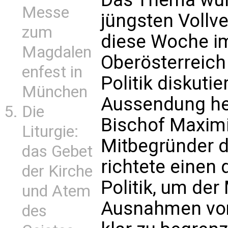
Messe
jüngsten Vollv
zum
diese Woche im 
Magdalen
Oberösterreich
enfest in
Politik diskutie
München
Aussendung hei
Die
Bischof Maximi
Liturgie:
Mitbegründer d
das Gebet
richtete einen 
der Kirche
Politik, um de
und Atem
Ausnahmen vom
des