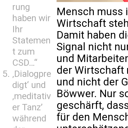
rung
Mensch muss i
haben wir
Wirtschaft steh
Ihr
Damit haben di
Statemen
Signal nicht nu
t zum
und Mitarbeite
CSD…“
der Wirtschaf
‚Dialogpre
und nicht der G
digt‘ und
Böwwer. Nur s
‚meditativ
geschärft, das
er Tanz’
für den Mensch
während