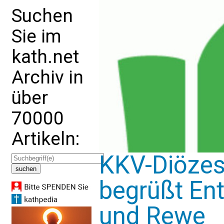
Suchen
Sie im
kath.net
Archiv in
über
70000
Artikeln:
KKV-Diözes
begrüßt En
und Rewe