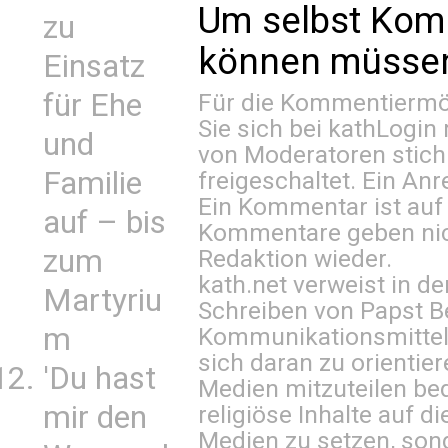
Um selbst Kom
zu
können müssen 
Einsatz
für Ehe
Für die Kommentiermög
Sie sich bei
kathLogin 
und
von Moderatoren stich
Familie
freigeschaltet. Ein Anr
Ein Kommentar ist auf
auf – bis
Kommentare geben nic
zum
Redaktion wieder.
kath.net verweist in
Martyriu
Schreiben von Papst B
m
Kommunikationsmittel 
sich daran zu orientie
'Du hast
Medien mitzuteilen be
mir den
religiöse Inhalte auf 
Medien zu setzen, sond