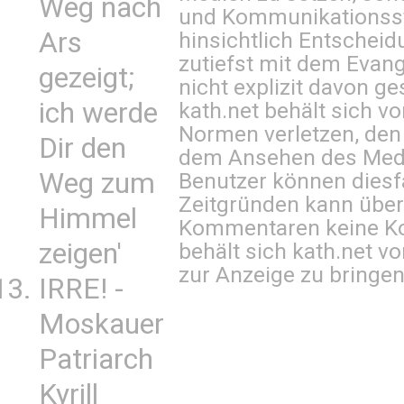
Weg nach
und Kommunikationsst
Ars
hinsichtlich Entscheid
zutiefst mit dem Eva
gezeigt;
nicht explizit davon ge
ich werde
kath.net behält sich v
Normen verletzen, den
Dir den
dem Ansehen des Mediu
Weg zum
Benutzer können diesfa
Zeitgründen kann über
Himmel
Kommentaren keine Ko
zeigen'
behält sich kath.net vo
zur Anzeige zu bringen
IRRE! -
Moskauer
Patriarch
Kyrill