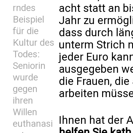
acht statt an b
rndes
Jahr zu ermögl
Beispiel
für die
dass durch län
Kultur des
unterm Strich n
Todes:
jeder Euro kann
Seniorin
ausgegeben wer
wurde
die Frauen, di
gegen
arbeiten müsse
ihren
Willen
Ihnen hat der A
euthanasi
helfen Sie kath