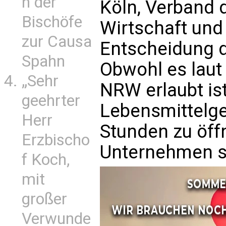
n der
Köln, Verband d
Bischöfe
Wirtschaft und
zur Causa
Entscheidung d
Spahn
Obwohl es laut
„Sehr
NRW erlaubt ist
geehrter
Lebensmittelge
Herr
Stunden zu öff
Erzbischo
Unternehmen s
f Koch,
mit
großer
Verwunde