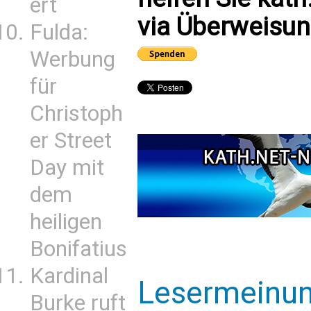
ert
via Überweisun
Fulda:
Werbung
für
Christoph
er Street
Day mit
dem
heiligen
Bonifatius
Kardinal
Lesermeinu
Burke ruft