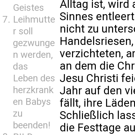
Alltag ist, wird
Geistes
Sinnes entleert
Leihmutte
nicht zu unter
r soll
Handelsriesen,
gezwunge
verzichteten, 
n werden,
an dem die Chr
das
Jesu Christi fe
Leben des
Jahr auf den v
herzkrank
en Babys
fällt, ihre Läde
zu
Schließlich la
beenden!
die Festtage a