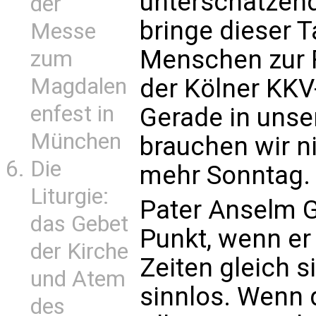
unterschätzend
der
bringe dieser 
Messe
Menschen zur 
zum
der Kölner KKV
Magdalen
enfest in
Gerade in unse
München
brauchen wir n
Die
mehr Sonntag.
Liturgie:
Pater Anselm G
das Gebet
Punkt, wenn er 
der Kirche
Zeiten gleich s
und Atem
sinnlos. Wenn 
des