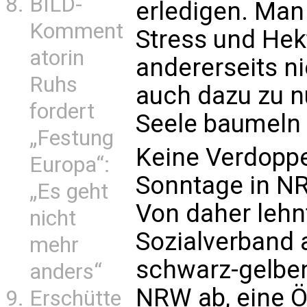
BILD-
erledigen. Man
Komment
Stress und Hek
atorin
andererseits ni
Ruhs
auch dazu zu nu
fordert
Seele baumeln z
„Festung
Keine Verdoppe
Europa“:
Sonntage in N
„Es geht
Von daher lehn
nicht
Sozialverband 
mehr
schwarz-gelben
anders“
NRW ab, eine Ö
Erschütte