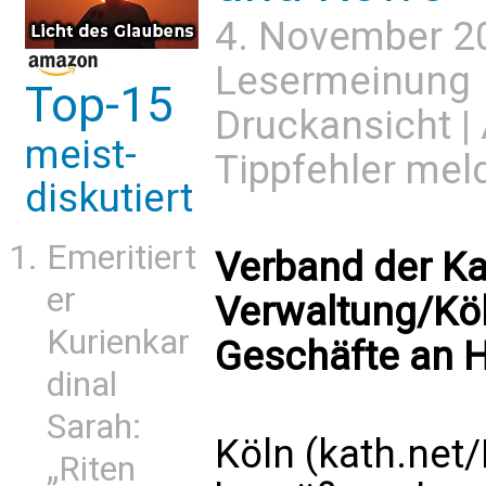
4. November 2
Lesermeinung
Top-15
Druckansicht
|
meist-
Tippfehler mel
diskutiert
Emeritiert
Verband der Ka
er
Verwaltung/Köl
Kurienkar
Geschäfte an H
dinal
Sarah:
Köln (kath.net
„Riten