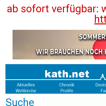
ab sofort verfügbar: 
ht
Suche