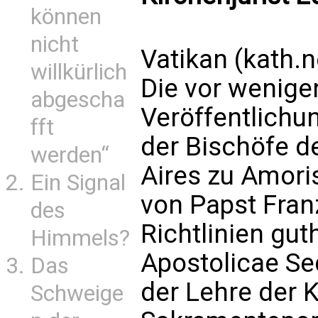
können
nicht
Vatikan (kath.
willkürlich
Die vor wenige
abgescha
Veröffentlichun
fft
der Bischöfe d
werden“
Aires zu Amoris
Ein Signal
von Papst Franz
des
Richtlinien gut
Himmels?
Apostolicae Se
Das
der Lehre der K
Schweige