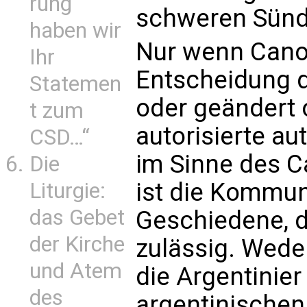
rung
schweren Sünde
haben wir
Nur wenn Cano
Ihr
Entscheidung 
Statemen
oder geändert 
t zum
autorisierte au
CSD…“
im Sinne des Ca
Die
ist die Kommun
Liturgie:
das Gebet
Geschiedene, d
der Kirche
zulässig. Wede
und Atem
die Argentinie
des
argentinischen