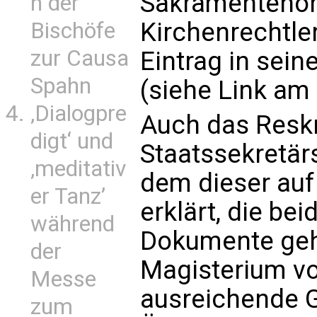
Sakramentenor
n der
Kirchenrechtle
Bischöfe
zur Causa
Eintrag in sei
Spahn
(siehe Link am 
‚Dialogpre
Auch das Reskr
digt‘ und
Staatssekretärs
‚meditativ
dem dieser au
er Tanz’
erklärt, die be
während
Dokumente geh
der
Magisterium vo
Messe
ausreichende G
zum