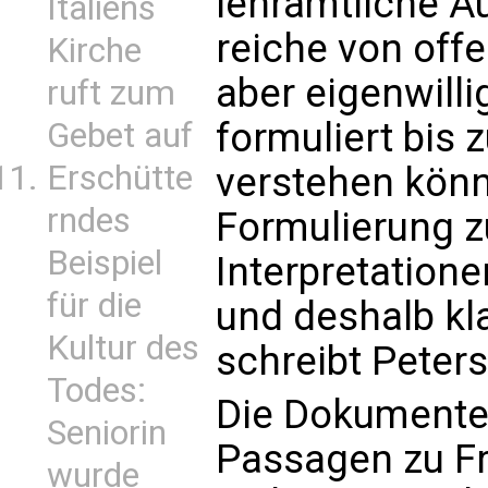
lehramtliche A
Italiens
reiche von offe
Kirche
aber eigenwilli
ruft zum
formuliert bis
Gebet auf
Erschütte
verstehen könne
rndes
Formulierung 
Beispiel
Interpretation
für die
und deshalb kla
Kultur des
schreibt Peters
Todes:
Die Dokumente 
Seniorin
Passagen zu Fr
wurde