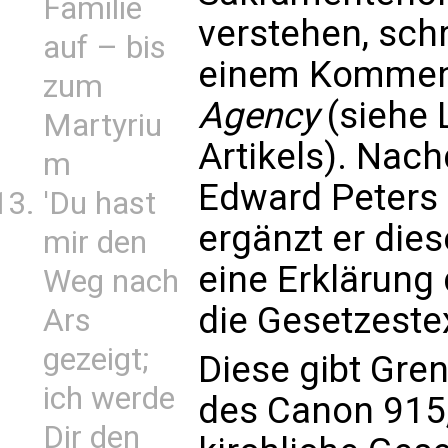
Familie
verstehen, schr
auf – bis
einem Komment
zum
Agency
(siehe 
Martyriu
Artikels). Nac
m
Edward Peters a
'Du hast
ergänzt er die
mir den
eine Erklärung 
Weg nach
die Gesetzeste
Ars
gezeigt;
Diese gibt Gren
ich werde
des Canon 915
Dir den