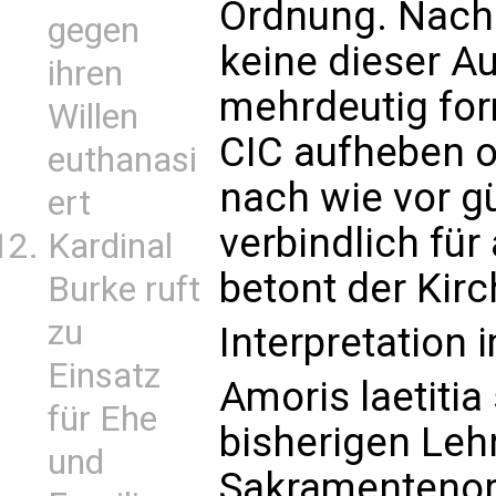
Ordnung. Nach
gegen
keine dieser A
ihren
mehrdeutig for
Willen
CIC aufheben o
euthanasi
nach wie vor gü
ert
verbindlich fü
Kardinal
betont der Kirc
Burke ruft
zu
Interpretation 
Einsatz
Amoris laetitia
für Ehe
bisherigen Leh
und
Sakramentenor