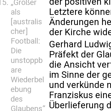
der positiven k
„Größer
Letztere könne
als
Änderungen her
[australis
der Kirche wid
cher]
Football:
Gerhard Ludwig
Die
Präfekt der Gl
unstoppb
die Ansicht vert
are
im Sinne der g
Wiederbel
und verkünde 
ebung
Franziskus eine
des
Überlieferung 
Glaubens“