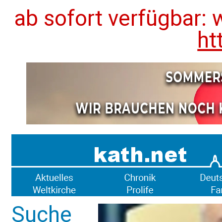
ab sofort verfügbar: 
ht
Suche