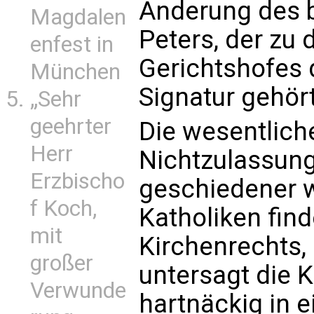
Änderung des b
Magdalen
Peters, der zu
enfest in
Gerichtshofes 
München
Signatur gehört
„Sehr
geehrter
Die wesentlich
Herr
Nichtzulassung 
Erzbischo
geschiedener w
f Koch,
Katholiken fin
mit
Kirchenrechts, 
großer
untersagt die K
Verwunde
hartnäckig in 