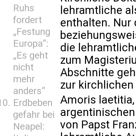
Ruhs
lehramtliche al
fordert
enthalten. Nur
„Festung
beziehungswei
Europa“:
die lehramtlich
„Es geht
zum Magisteriu
nicht
Abschnitte geh
mehr
zur kirchliche
anders“
Amoris laetitia,
Erdbeben
argentinischen
gefahr bei
von Papst Fran
Neapel: