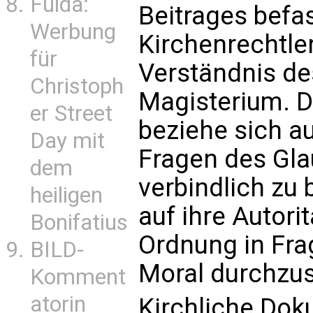
Fulda:
Beitrages befas
Werbung
Kirchenrechtle
für
Verständnis des
Christoph
Magisterium. 
er Street
beziehe sich au
Day mit
Fragen des Gla
dem
verbindlich zu 
heiligen
auf ihre Autori
Bonifatius
Ordnung in Fra
BILD-
Moral durchzus
Komment
atorin
Kirchliche Do