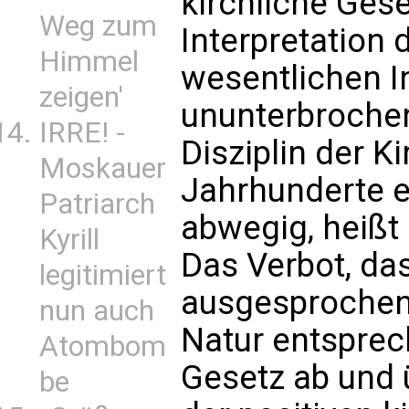
kirchliche Geset
Weg zum
Interpretation 
Himmel
wesentlichen In
zeigen'
ununterbroche
IRRE! -
Disziplin der K
Moskauer
Jahrhunderte er
Patriarch
abwegig, heißt
Kyrill
Das Verbot, da
legitimiert
ausgesprochen w
nun auch
Natur entsprec
Atombom
Gesetz ab und 
be