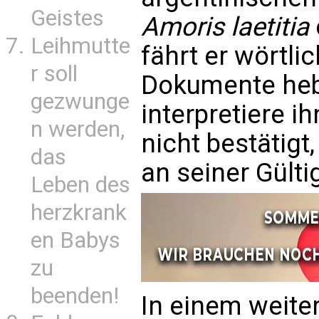
Geistes
Amoris laetitia
Leihmutte
fährt er wörtlic
r soll
Dokumente heb
gezwunge
interpretiere i
n werden,
nicht bestätigt
das
an seiner Gültig
Leben des
herzkrank
en Babys
zu
beenden!
In einem weite