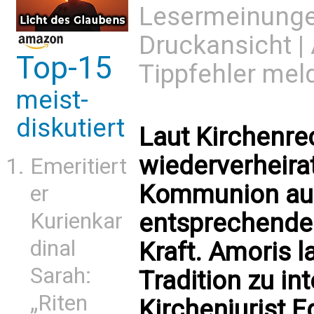
Lesermeinung
Druckansicht
|
Top-15
Tippfehler mel
meist-
diskutiert
Laut Kirchenre
wiederverheira
Emeritiert
Kommunion aus
er
entsprechende 
Kurienkar
dinal
Kraft. Amoris la
Sarah:
Tradition zu int
„Riten
Kirchenjurist 