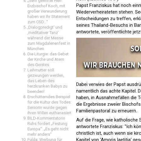
„Sehr geehrter Herr
Papst Franziskus hat noch ein
Erzbischof Koch, mit
großer Verwunderung
Wiederverheirateten stehen. Se
haben wir Ihr Statement
Entscheidungen zu treffen, erk
zum CSD…“
seines Thailand-Besuchs in Ban
‚Dialogpredigt‘ und
antwortete, veröffentlichte jetzt
‚meditativer Tanz’
während der Messe
zum Magdalenenfest in
München
Die Liturgie: das Gebet
der Kirche und Atem
des Geistes
Leihmutter soll
gezwungen werden,
das Leben des
Dabei verwies der Papst ausdrüc
herzkranken Babys zu
namentlich das achte Kapitel. D
beenden!
Erschütterndes Beispiel
haben, in Ausnahmefällen die 
für die Kultur des Todes:
die Ergebnisse zweier Bischof
Seniorin wurde gegen
Familienpastoral zu erneuern.
ihren Willen euthanasiert
BILD-Kommentatorin
Auf die Frage, wie katholische
Ruhs fordert „Festung
antwortete Franziskus: "Ich kö
Europa“: „Es geht nicht
christlich ist, auch wenn sie k
mehr anders“
Kapitel von 'Amoris laetitia' g
Fulda: Werbung für