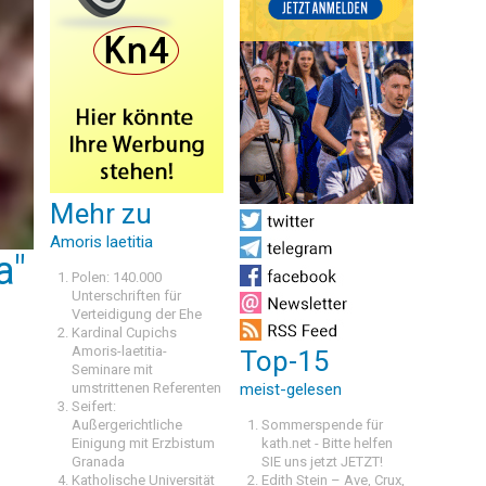
Mehr zu
Amoris laetitia
a"
Polen: 140.000
Unterschriften für
Verteidigung der Ehe
Kardinal Cupichs
Amoris-laetitia-
Top-15
Seminare mit
umstrittenen Referenten
meist-gelesen
Seifert:
Außergerichtliche
Sommerspende für
Einigung mit Erzbistum
kath.net - Bitte helfen
Granada
SIE uns jetzt JETZT!
Katholische Universität
Edith Stein – Ave, Crux,