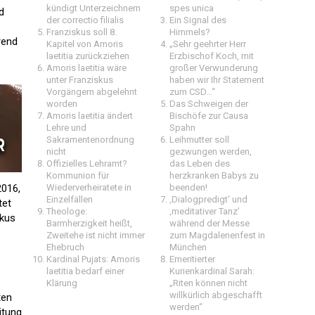
kündigt Unterzeichnern
spes unica
d
der correctio filialis
Ein Signal des
Franziskus soll 8.
Himmels?
rend
Kapitel von Amoris
„Sehr geehrter Herr
laetitia zurückziehen
Erzbischof Koch, mit
Amoris laetitia wäre
großer Verwunderung
unter Franziskus
haben wir Ihr Statement
Vorgängern abgelehnt
zum CSD…“
worden
Das Schweigen der
Amoris laetitia ändert
Bischöfe zur Causa
Lehre und
Spahn
Sakramentenordnung
Leihmutter soll
nicht
gezwungen werden,
Offizielles Lehramt?
das Leben des
Kommunion für
herzkranken Babys zu
2016,
Wiederverheiratete in
beenden!
Einzelfällen
‚Dialogpredigt‘ und
tet
Theologe:
‚meditativer Tanz’
skus
Barmherzigkeit heißt,
während der Messe
Zweitehe ist nicht immer
zum Magdalenenfest in
Ehebruch
München
Kardinal Pujats: Amoris
Emeritierter
laetitia bedarf einer
Kurienkardinal Sarah:
Klärung
„Riten können nicht
willkürlich abgeschafft
ten
werden“
itung