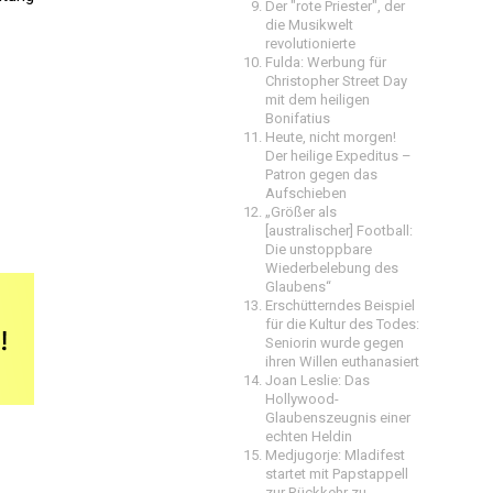
Der "rote Priester", der
die Musikwelt
revolutionierte
Fulda: Werbung für
Christopher Street Day
mit dem heiligen
Bonifatius
Heute, nicht morgen!
Der heilige Expeditus –
Patron gegen das
Aufschieben
„Größer als
[australischer] Football:
Die unstoppbare
Wiederbelebung des
Glaubens“
Erschütterndes Beispiel
für die Kultur des Todes:
Seniorin wurde gegen
ihren Willen euthanasiert
Joan Leslie: Das
Hollywood-
Glaubenszeugnis einer
echten Heldin
Medjugorje: Mladifest
startet mit Papstappell
zur Rückkehr zu