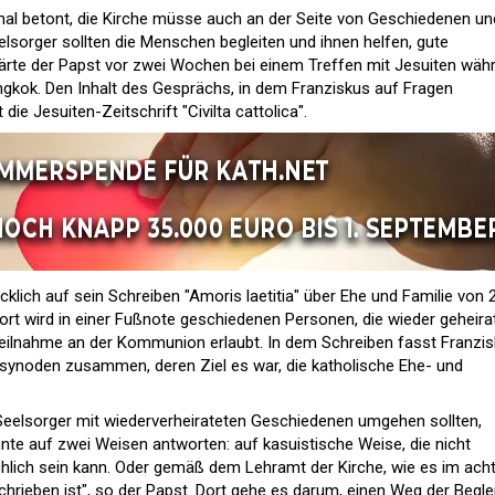
mal betont, die Kirche müsse auch an der Seite von Geschiedenen un
elsorger sollten die Menschen begleiten und ihnen helfen, gute
lärte der Papst vor zwei Wochen bei einem Treffen mit Jesuiten wäh
gkok. Den Inhalt des Gesprächs, in dem Franziskus auf Fragen
 die Jesuiten-Zeitschrift "Civilta cattolica".
klich auf sein Schreiben "Amoris laetitia" über Ehe und Familie von 
ort wird in einer Fußnote geschiedenen Personen, die wieder geheira
Teilnahme an der Kommunion erlaubt. In dem Schreiben fasst Franzi
ssynoden zusammen, deren Ziel es war, die katholische Ehe- und
 Seelsorger mit wiederverheirateten Geschiedenen umgehen sollten,
nnte auf zwei Weisen antworten: auf kasuistische Weise, die nicht
irchlich sein kann. Oder gemäß dem Lehramt der Kirche, wie es im ach
eschrieben ist", so der Papst. Dort gehe es darum, einen Weg der Begle