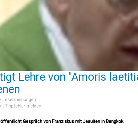
igt Lehre von "Amoris laetiti
enen
67 Lesermeinungen
n
|
Tippfehler melden
veröffentlicht Gespräch von Franziskus mit Jesuiten in Bangkok.