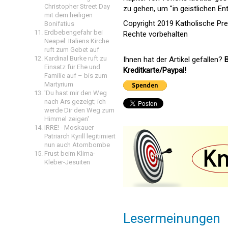
Christopher Street Day
zu gehen, um "in geistlichen E
mit dem heiligen
Copyright 2019 Katholische Pr
Bonifatius
Erdbebengefahr bei
Rechte vorbehalten
Neapel: Italiens Kirche
ruft zum Gebet auf
Kardinal Burke ruft zu
Ihnen hat der Artikel gefallen?
B
Einsatz für Ehe und
Kreditkarte/Paypal!
Familie auf – bis zum
Martyrium
'Du hast mir den Weg
nach Ars gezeigt; ich
werde Dir den Weg zum
Himmel zeigen'
IRRE! - Moskauer
Patriarch Kyrill legitimiert
nun auch Atombombe
Frust beim Klima-
Kleber-Jesuiten
Lesermeinungen