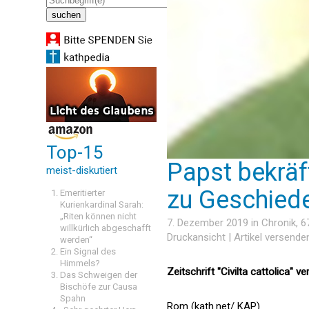
Top-15
Papst bekräft
meist-diskutiert
zu Geschied
Emeritierter
Kurienkardinal Sarah:
„Riten können nicht
7. Dezember 2019 in
Chronik
, 
willkürlich abgeschafft
Druckansicht
|
Artikel versende
werden“
Ein Signal des
Himmels?
Zeitschrift "Civilta cattolica" 
Das Schweigen der
Bischöfe zur Causa
Spahn
Rom (kath.net/ KAP)