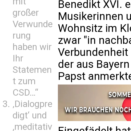
mit
Benedikt XVI. 
großer
Musikerinnen 
Verwunde
Wohnsitz im Kl
rung
zwar "in nachb
haben wir
Verbundenheit 
Ihr
der aus Bayern
Statemen
Papst anmerkt
t zum
CSD…“
‚Dialogpre
digt‘ und
‚meditativ
Eingefädelt hat