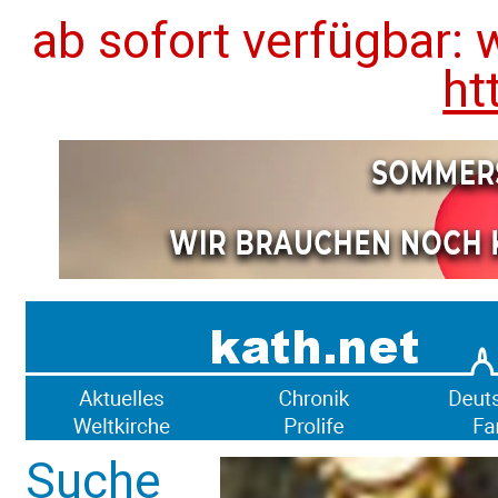
ab sofort verfügbar: 
ht
Suche