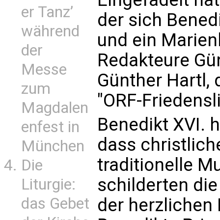
er Tanz’
der sich Bened
während
und ein Marienl
der
Redakteure Gü
Messe
Günther Hartl, 
zum
"ORF-Friedensli
Magdalen
Benedikt XVI. 
enfest in
dass christlich
München
traditionelle 
Die
schilderten di
Liturgie:
der herzlichen
das Gebet