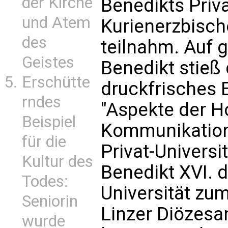
der Kirche
Benedikts Priva
und Atem
Kurienerzbisc
des
teilnahm. Auf 
Geistes
Benedikt stieß
Erschütte
druckfrisches 
rndes
"Aspekte der H
Beispiel
Kommunikation
für die
Privat-Universi
Kultur des
Benedikt XVI. di
Todes:
Universität zu
Seniorin
Linzer Diözes
wurde