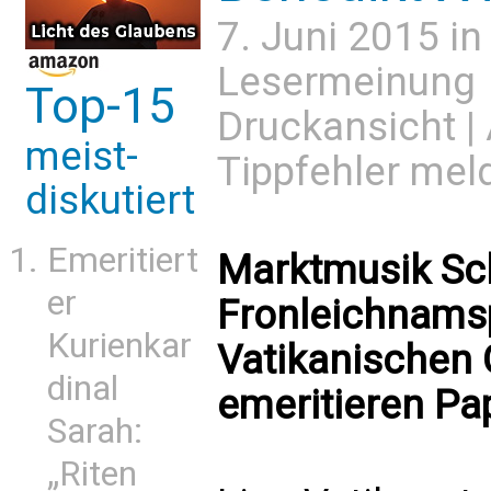
7. Juni 2015 i
Lesermeinung
Top-15
Druckansicht
|
meist-
Tippfehler mel
diskutiert
Emeritiert
Marktmusik Sch
er
Fronleichnams
Kurienkar
Vatikanischen 
dinal
emeritieren Pa
Sarah:
„Riten