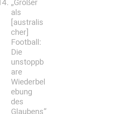
„Größer
als
[australis
cher]
Football:
Die
unstoppb
are
Wiederbel
ebung
des
Glaubens“