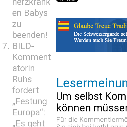
herzkrank
en Babys
zu
beenden!
BILD-
Komment
atorin
Ruhs
Lesermeinu
fordert
Um selbst Kom
„Festung
können müssen 
Europa“:
Für die Kommentiermög
„Es geht
Sie sich bei
kathLogin 