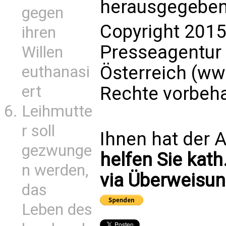
herausgegeben
gegen
Copyright 2015
ihren
Presseagentur
Willen
Österreich (ww
euthanasi
ert
Rechte vorbeha
Leihmutte
r soll
Ihnen hat der A
gezwunge
helfen Sie kath
n werden,
via Überweisun
das
Leben des