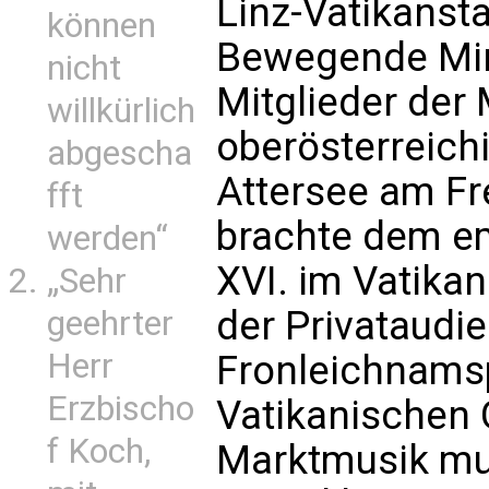
Linz-Vatikansta
können
Bewegende Min
nicht
Mitglieder der
willkürlich
oberösterreich
abgescha
Attersee am Fr
fft
brachte dem em
werden“
XVI. im Vatika
„Sehr
der Privataudie
geehrter
Herr
Fronleichnams
Erzbischo
Vatikanischen 
f Koch,
Marktmusik mus