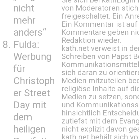
nicht
von Moderatoren stich
freigeschaltet. Ein Anr
mehr
Ein Kommentar ist auf
anders“
Kommentare geben nic
Redaktion wieder.
Fulda:
kath.net verweist in
Werbung
Schreiben von Papst B
Kommunikationsmittel 
für
sich daran zu orientie
Christoph
Medien mitzuteilen be
religiöse Inhalte auf 
er Street
Medien zu setzen, sond
Day mit
und Kommunikationsst
hinsichtlich Entscheid
dem
zutiefst mit dem Eva
heiligen
nicht explizit davon ge
kath.net behält sich v