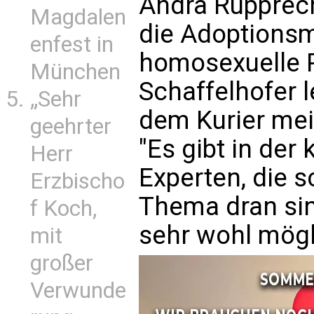
Andrä Rupprech
Magdalen
die Adoptionsm
enfest in
homosexuelle P
München
Schaffelhofer 
„Sehr
dem Kurier mein
geehrter
"Es gibt in der
Herr
Experten, die 
Erzbischo
Thema dran si
f Koch,
sehr wohl mögli
mit
großer
Verwunde