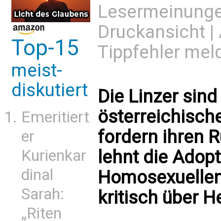
Lesermeinung
Druckansicht
|
Top-15
Tippfehler mel
meist-
diskutiert
Die Linzer sind
österreichisch
Emeritiert
fordern ihren Rü
er
lehnt die Adop
Kurienkar
dinal
Homosexuellen
Sarah:
kritisch über H
„Riten