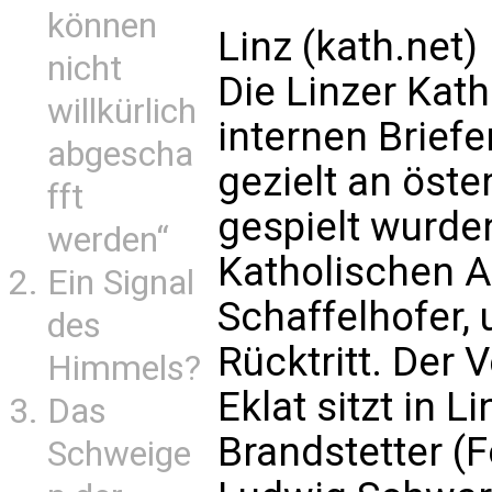
können
Linz (kath.net)
nicht
Die Linzer Kath
willkürlich
internen Briefe
abgescha
gezielt an öst
fft
gespielt wurden
werden“
Katholischen A
Ein Signal
Schaffelhofer,
des
Rücktritt. Der 
Himmels?
Eklat sitzt in L
Das
Brandstetter (F
Schweige