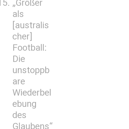
„Größer
als
[australis
cher]
Football:
Die
unstoppb
are
Wiederbel
ebung
des
Glaubens“