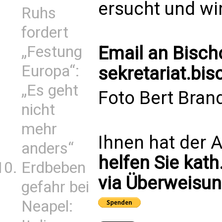
ersucht und wir
Ruhs
fordert
Email an Bisch
„Festung
Europa“:
sekretariat.bi
„Es geht
Foto Bert Brand
nicht
mehr
Ihnen hat der A
anders“
helfen Sie kath
Erdbeben
via Überweisun
gefahr bei
Neapel: