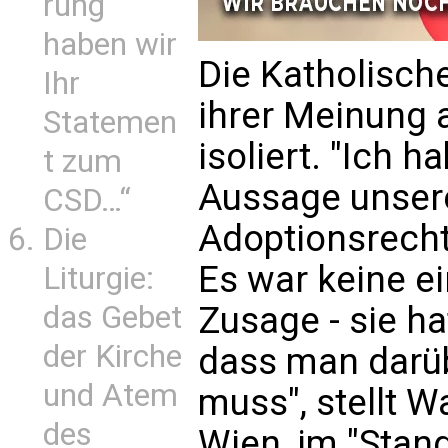
rung
haben wir
Die Katholische
Ihr
ihrer Meinung 
Statemen
isoliert. "Ich 
t zum
Aussage unsere
CSD…“
Adoptionsrecht
Die
Es war keine e
Liturgie:
Zusage - sie ha
das Gebet
der Kirche
dass man darü
und Atem
muss", stellt W
des
Wien, im "Stand