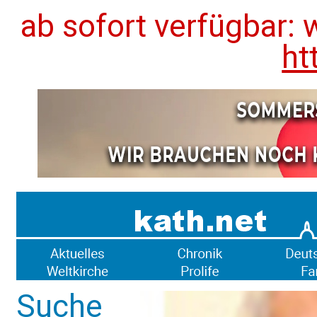
ab sofort verfügbar: 
ht
Suche