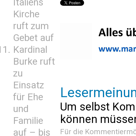
Italiens
Kirche
ruft zum
Gebet auf
Kardinal
Burke ruft
zu
Einsatz
Lesermeinu
für Ehe
Um selbst Kom
und
können müssen 
Familie
auf – bis
Für die Kommentiermög