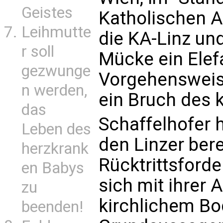
Geistes
Katholischen Ak
Leihmutte
die KA-Linz und
r soll
Mücke ein Elef
gezwunge
Vorgehensweise
n werden,
ein Bruch des k
das
Schaffelhofer h
Leben des
den Linzer ber
herzkrank
Rücktrittsford
en Babys
sich mit ihrer 
zu
kirchlichem Bo
beenden!