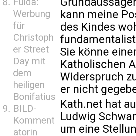
Grundaussagen
Fulda:
kann meine Pos
Werbung
für
des Kindes woh
Christoph
fundamentalisti
er Street
Sie könne einer
Day mit
Katholischen A
dem
Widerspruch zu
heiligen
er nicht gegeb
Bonifatius
Kath.net hat a
BILD-
Ludwig Schwar
Komment
um eine Stell
atorin