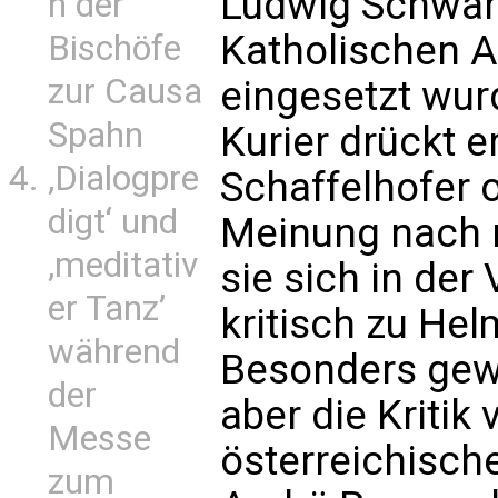
Ludwig Schwarz
n der
Katholischen A
Bischöfe
zur Causa
eingesetzt wur
Spahn
Kurier drückt e
‚Dialogpre
Schaffelhofer o
digt‘ und
Meinung nach ni
‚meditativ
sie sich in de
er Tanz’
kritisch zu Hel
während
Besonders gew
der
aber die Kritik
Messe
österreichisch
zum