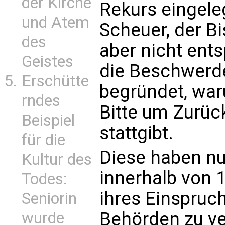
der Kirche
Rekurs eingele
und Atem
Scheuer, der Bi
des
aber nicht ents
Geistes
die Beschwerde
Erschütte
begründet, war
rndes
Bitte um Zurüc
Beispiel
stattgibt.
für die
Diese haben nu
Kultur des
innerhalb von 
Todes:
ihres Einspruc
Seniorin
Behörden zu ve
wurde