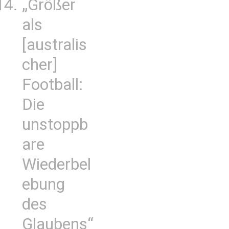
„Größer
als
[australis
cher]
Football:
Die
unstoppb
are
Wiederbel
ebung
des
Glaubens“