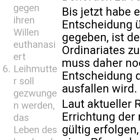
gegen
Bis jetzt habe 
ihren
Entscheidung ü
Willen
gegeben, ist d
euthanasi
Ordinariates z
ert
muss daher no
Leihmutte
Entscheidung d
r soll
ausfallen wird.
gezwunge
Laut aktueller 
n werden,
Errichtung der
das
gültig erfolgen
Leben des