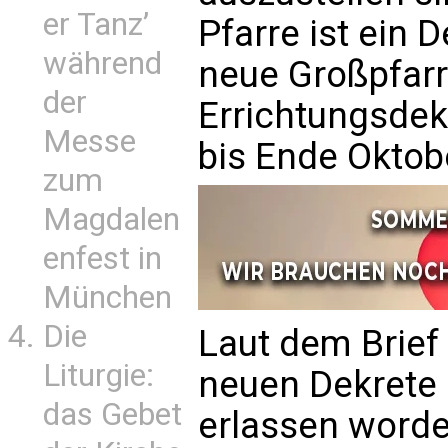
er Tanz’
Pfarre ist ein D
während
neue Großpfarr
der
Errichtungsdek
Messe
bis Ende Oktob
zum
Magdalen
enfest in
München
Die
Laut dem Brief 
Liturgie:
neuen Dekrete 
das Gebet
erlassen worde