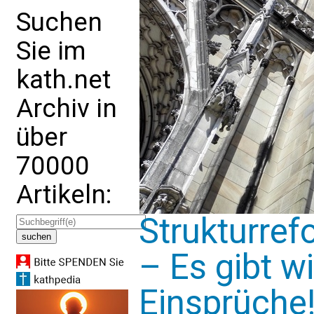
Suchen
Sie im
kath.net
Archiv in
über
70000
Artikeln:
Strukturref
– Es gibt w
Einsprüche