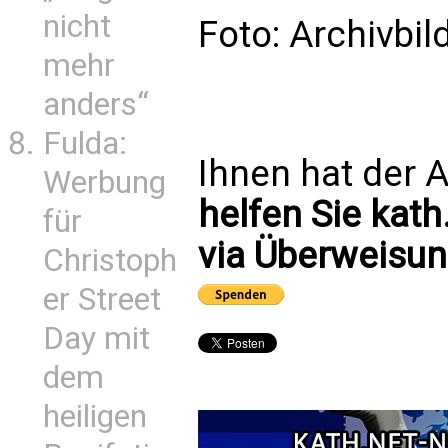
nicht
Foto: Archivbi
mehr
anders“
Fulda:
Ihnen hat der A
Werbung
helfen Sie kath
für
via Überweisun
Christoph
er Street
Day mit
dem
heiligen