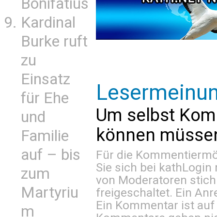
Bonifatius
Kardinal
Burke ruft
zu
Einsatz
Lesermeinu
für Ehe
Um selbst Kom
und
können müssen 
Familie
auf – bis
Für die Kommentiermög
Sie sich bei
kathLogin 
zum
von Moderatoren stich
Martyriu
freigeschaltet. Ein Anr
Ein Kommentar ist auf
m