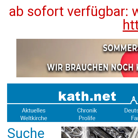
ab sofort verfügbar: 
ht
Suche