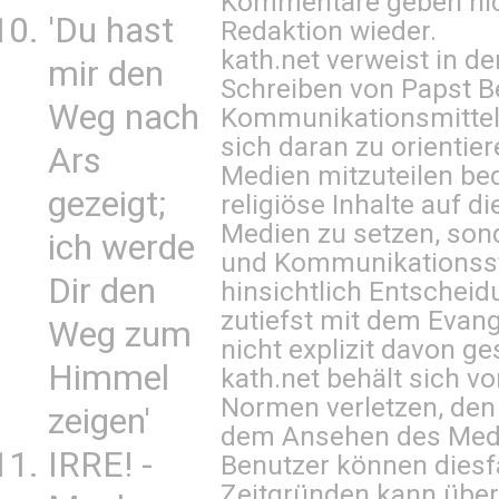
Kommentare geben nic
'Du hast
Redaktion wieder.
kath.net verweist in
mir den
Schreiben von Papst B
Weg nach
Kommunikationsmittel 
sich daran zu orientie
Ars
Medien mitzuteilen be
gezeigt;
religiöse Inhalte auf 
Medien zu setzen, sond
ich werde
und Kommunikationsst
Dir den
hinsichtlich Entscheid
zutiefst mit dem Eva
Weg zum
nicht explizit davon ge
Himmel
kath.net behält sich v
Normen verletzen, den
zeigen'
dem Ansehen des Mediu
IRRE! -
Benutzer können diesfa
Zeitgründen kann über