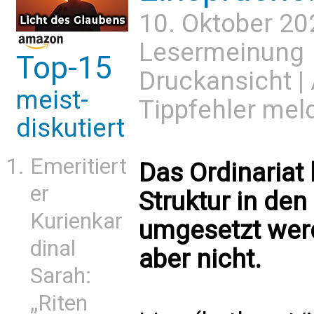
10. Oktober 20
Lesermeinung
Top-15
Druckansicht
|
meist-
Tippfehler mel
diskutiert
Emeritiert
Das Ordinariat 
er
Struktur in de
Kurienkar
umgesetzt werd
dinal
aber nicht.
Sarah:
„Riten