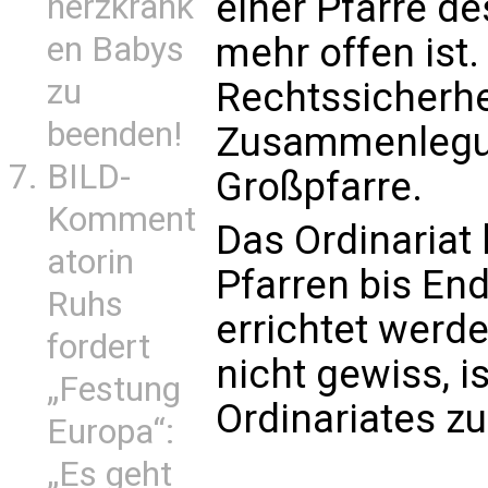
einer Pfarre d
herzkrank
en Babys
mehr offen ist.
zu
Rechtssicherhe
beenden!
Zusammenlegun
BILD-
Großpfarre.
Komment
Das Ordinariat 
atorin
Pfarren bis En
Ruhs
errichtet werd
fordert
nicht gewiss, 
„Festung
Ordinariates z
Europa“:
„Es geht