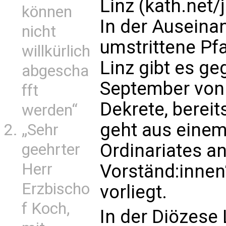
Linz (kath.net/
können
In der Auseina
nicht
umstrittene Pf
willkürlich
Linz gibt es ge
abgescha
September von 
fft
Dekrete, bereit
werden“
geht aus einem
„Sehr
Ordinariates an
geehrter
Herr
Vorständ:innen
Erzbischo
vorliegt.
f Koch,
In der Diözese 