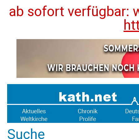
ab sofort verfügbar: 
ht
Suche