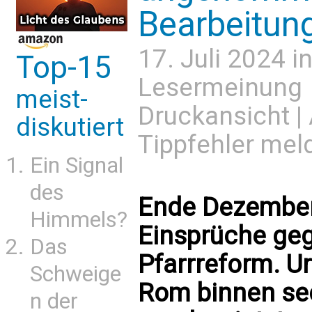
Bearbeitung
17. Juli 2024 i
Top-15
Lesermeinung
meist-
Druckansicht
|
diskutiert
Tippfehler mel
Ein Signal
des
Ende Dezember 
Himmels?
Einsprüche geg
Das
Pfarrreform. Ur
Schweige
Rom binnen se
n der