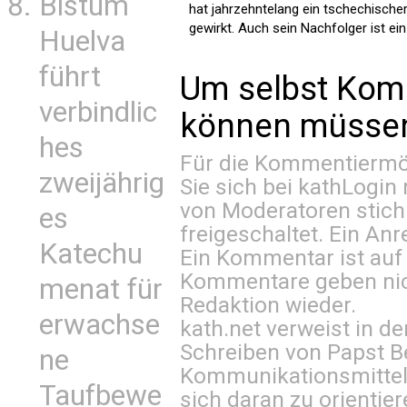
Bistum
hat jahrzehntelang ein tschechischer
gewirkt. Auch sein Nachfolger ist ein 
Huelva
führt
Um selbst Kom
verbindlic
können müssen 
hes
Für die Kommentiermög
zweijährig
Sie sich bei
kathLogin 
von Moderatoren stich
es
freigeschaltet. Ein Anr
Katechu
Ein Kommentar ist auf
Kommentare geben nic
menat für
Redaktion wieder.
erwachse
kath.net verweist in
Schreiben von Papst B
ne
Kommunikationsmittel 
Taufbewe
sich daran zu orientie