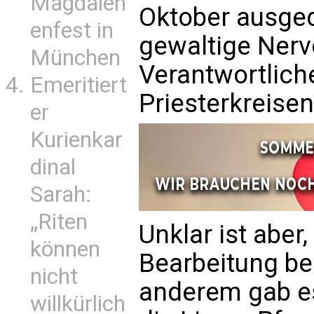
Magdalen
Oktober ausged
enfest in
gewaltige
Nerv
München
Verantwortlich
Emeritiert
Priesterkreisen
er
Kurienkar
dinal
Sarah:
„Riten
Unklar ist abe
können
Bearbeitung be
nicht
anderem gab es
willkürlich