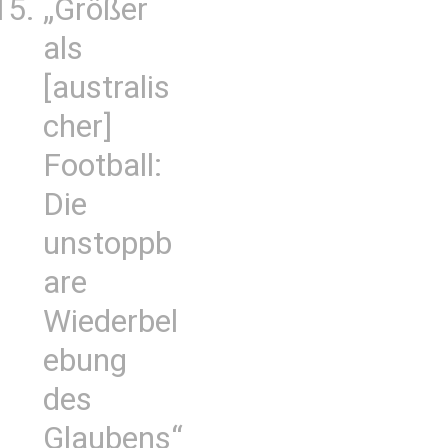
„Größer
als
[australis
cher]
Football:
Die
unstoppb
are
Wiederbel
ebung
des
Glaubens“