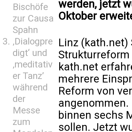
werden, jetzt w
Bischöfe
Oktober erweite
zur Causa
Spahn
‚Dialogpre
Linz (kath.net)
digt‘ und
Strukturreform
‚meditativ
kath.net erfah
er Tanz’
mehrere Einsp
während
Reform von ver
der
angenommen. U
Messe
binnen sechs 
zum
sollen. Jetzt w