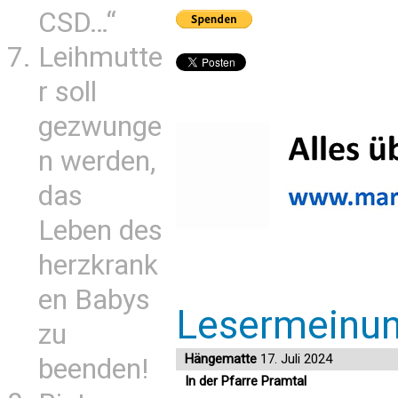
CSD…“
Leihmutte
r soll
gezwunge
n werden,
das
Leben des
herzkrank
en Babys
Lesermeinu
zu
Hängematte
17. Juli 2024
beenden!
In der Pfarre Pramtal