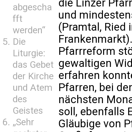
die Linzer Pfa
abgescha
und mindestens
fft
(Pramtal, Ried 
werden“
Frankenmarkt).
Die
Pfarrreform stö
Liturgie:
gewaltigen Wid
das Gebet
erfahren konnte
der Kirche
Pfarren, bei de
und Atem
nächsten Mona
des
Geistes
soll, ebenfall
„Sehr
Gläubige von P