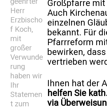
geehrter
Großpfarre mit
Herr
Auch Kirchenau
Erzbischo
einzelnen Gläu
f Koch,
bekannt. Für di
mit
Pfarrreform mit
großer
bewirken, dass
Verwunde
vertrieben wer
rung
haben wir
Ihnen hat der A
Ihr
helfen Sie kath
Statemen
via Überweisun
t zum