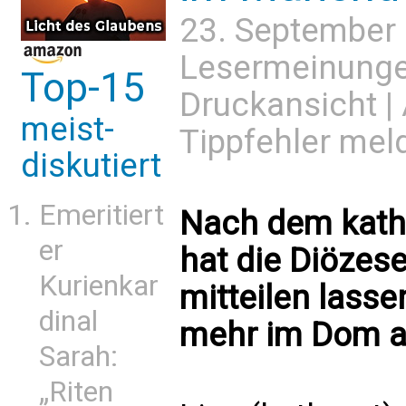
23. September
Lesermeinung
Top-15
Druckansicht
|
meist-
Tippfehler mel
diskutiert
Emeritiert
Nach dem kath.
er
hat die Diözes
Kurienkar
mitteilen lasse
dinal
mehr im Dom au
Sarah:
„Riten