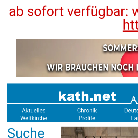
ab sofort verfügbar: 
ht
Suche