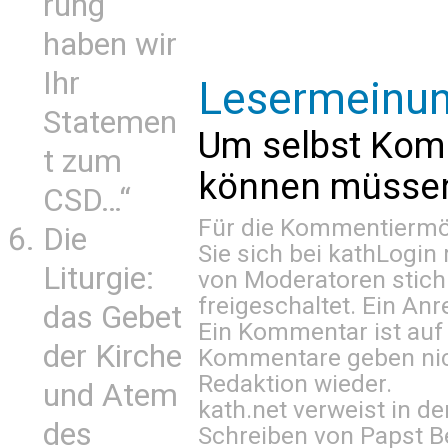
rung
haben wir
Ihr
Lesermeinu
Statemen
Um selbst Kom
t zum
können müssen 
CSD…“
Für die Kommentiermög
Die
Sie sich bei
kathLogin 
Liturgie:
von Moderatoren stich
freigeschaltet. Ein Anr
das Gebet
Ein Kommentar ist auf
der Kirche
Kommentare geben nic
Redaktion wieder.
und Atem
kath.net verweist in
des
Schreiben von Papst B