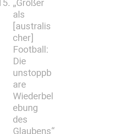
„Größer
als
[australis
cher]
Football:
Die
unstoppb
are
Wiederbel
ebung
des
Glaubens“