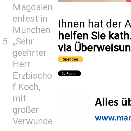
Magdalen
enfest in
Ihnen hat der A
München
helfen Sie kath
„Sehr
via Überweisun
geehrter
Herr
Erzbischo
f Koch,
mit
großer
Verwunde