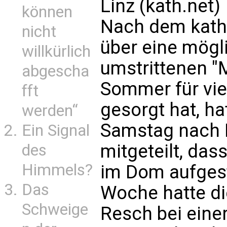
Linz (kath.net)
können
Nach dem kath.
nicht
über eine mögl
willkürlich
umstrittenen "M
abgescha
Sommer für viel
fft
gesorgt hat, ha
werden“
Samstag nach 
Ein Signal
mitgeteilt, das
des
Himmels?
im Dom aufgest
Das
Woche hatte di
Schweige
Resch bei eine