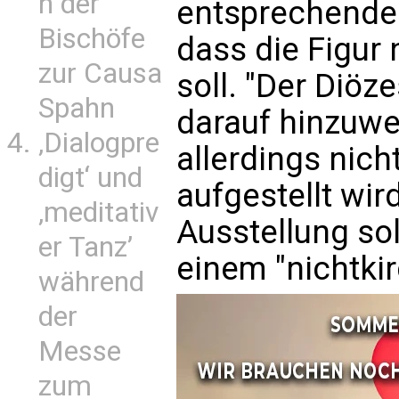
n der
entsprechende
Bischöfe
dass die Figur
zur Causa
soll. "Der Diöze
Spahn
darauf hinzuwe
‚Dialogpre
allerdings nic
digt‘ und
aufgestellt wir
‚meditativ
Ausstellung sol
er Tanz’
einem "nichtkir
während
der
Messe
zum