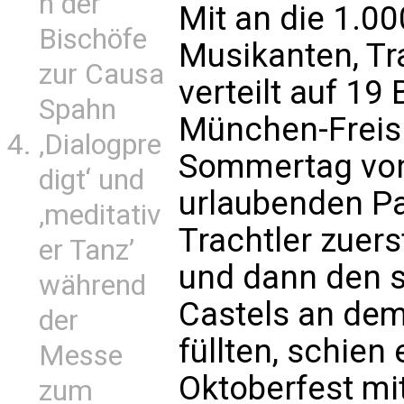
n der
Mit an die 1.0
Bischöfe
Musikanten, Tra
zur Causa
verteilt auf 19
Spahn
München-Freis
‚Dialogpre
Sommertag vo
digt‘ und
urlaubenden Pa
‚meditativ
Trachtler zuers
er Tanz’
und dann den s
während
Castels an de
der
füllten, schien 
Messe
Oktoberfest mit
zum