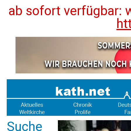
ab sofort verfügbar: 
ht
Suche