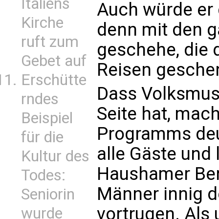
Italiens
Auch würde er 
Kirche
denn mit den g
ruft zum
geschehe, die 
Gebet auf
Reisen gesche
Erschütte
Dass Volksmusi
rndes
Seite hat, mach
Beispiel
Programms deut
für die
alle Gäste und
Kultur des
Haushamer Berg
Todes:
Männer innig d
Seniorin
vortrugen. Als
wurde