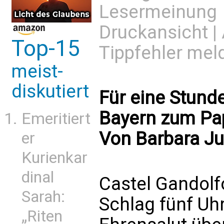
Lesermeinung
Druckansicht
|
Top-15
Tippfehler mel
meist-
diskutiert
Für eine Stund
Bayern zum Pap
Emeritiert
Von Barbara Ju
er
Kurienkar
dinal
Castel Gandolf
Sarah:
Schlag fünf Uhr
„Riten