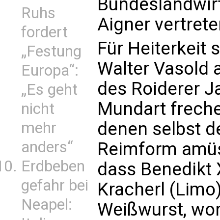
Bundeslandwirt
Ruhs
Aigner vertrete
fordert
Für Heiterkeit s
„Festung
Walter Vasold a
Europa“:
des Roiderer Ja
„Es geht
Mundart freche,
nicht
denen selbst d
mehr
anders“
Reimform amüsi
Erdbeben
dass Benedikt X
gefahr bei
Kracherl (Limo)
Neapel:
Weißwurst, worü