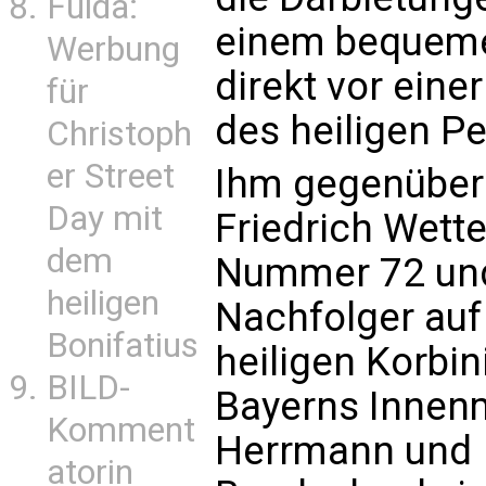
Fulda:
einem bequeme
Werbung
direkt vor ein
für
des heiligen Pe
Christoph
er Street
Ihm gegenüber 
Day mit
Friedrich Wett
dem
Nummer 72 und 
heiligen
Nachfolger auf
Bonifatius
heiligen Korbin
BILD-
Bayerns Innen
Komment
Herrmann und
atorin