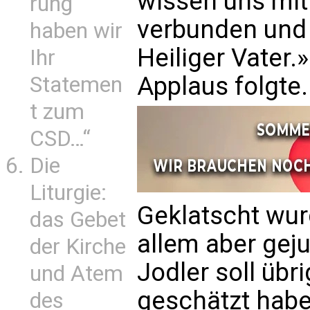
wissen uns mit
rung
verbunden und 
haben wir
Heiliger Vater
Ihr
Applaus folgte.
Statemen
t zum
CSD…“
Die
Liturgie:
Geklatscht wur
das Gebet
allem aber gej
der Kirche
Jodler soll üb
und Atem
geschätzt habe
des