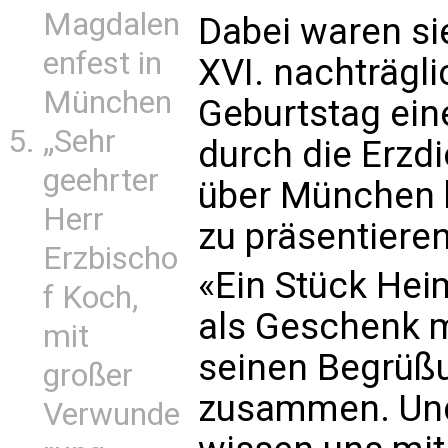
Magdalen
Dabei waren s
enfest in
XVI. nachträgl
München
Geburtstag ein
„Sehr
durch die Erzd
geehrter
über München b
Herr
zu präsentieren
Erzbischo
«Ein Stück Hei
f Koch,
als Geschenk m
mit
seinen Begrüß
großer
zusammen. Und 
Verwunde