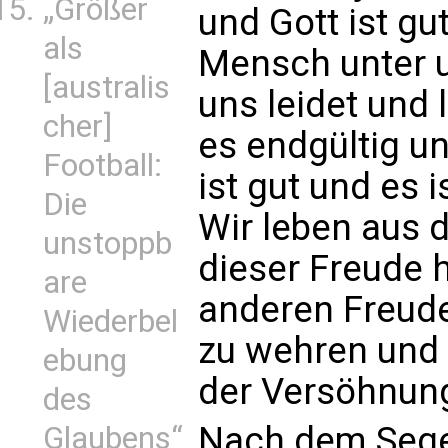
„Größer
und Gott ist gu
als
Mensch unter un
[australis
uns leidet und le
cher]
es endgültig un
Football:
ist gut und es 
Die
Wir leben aus 
unstoppb
dieser Freude 
are
anderen Freude
Wiederbel
zu wehren und 
ebung
der Versöhnung 
des
Nach dem Segen
Glaubens“