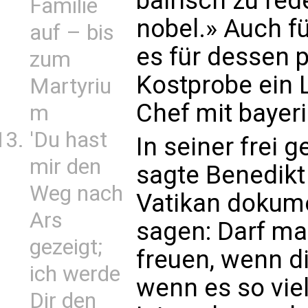
bairisch zu red
Familie
nobel.» Auch f
auf – bis
es für dessen 
zum
Kostprobe ein
Martyriu
Chef mit bayer
m
'Du hast
In seiner frei
mir den
sagte Benedikt 
Weg nach
Vatikan dokume
Ars
sagen: Darf ma
gezeigt;
freuen, wenn die
ich werde
wenn es so vie
Dir den