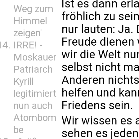
Ist es dann erl
Weg zum
fröhlich zu sei
Himmel
nur lauten: Ja.
zeigen'
Freude dienen
IRRE! -
wir die Welt nu
Moskauer
selbst nicht m
Patriarch
Anderen nichts
Kyrill
helfen und kan
legitimiert
Friedens sein.
nun auch
Atombom
Wir wissen es 
be
sehen es jeden 