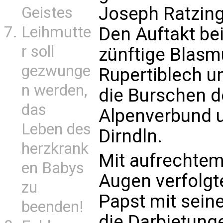
Joseph Ratzing
Geistes
Leihmutte
Den Auftakt b
r soll
zünftige Blasm
gezwunge
Rupertiblech un
n werden,
die Burschen 
das
Alpenverbund u
Leben des
Dirndln.
herzkrank
Mit aufrechte
en Babys
Augen verfolgte
zu
Papst mit sein
beenden!
die Darbietunge