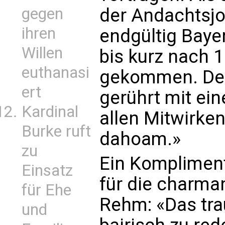
der Andachtsjo
gegen
ihren
endgültig Bayer
Willen
bis kurz nach 1
euthanasi
gekommen. Der
ert
gerührt mit ein
Kardinal
allen Mitwirken
Burke ruft
dahoam.»
zu
Ein Kompliment
Einsatz
für die charma
für Ehe
Rehm: «Das tra
und