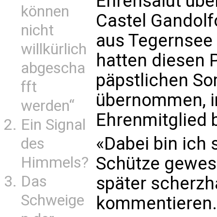
Ehrensalut über
können
Castel Gandolf
nicht
aus Tegernsee
willkürlich
hatten diesen 
abgescha
päpstlichen S
fft
übernommen, im
werden“
Ehrenmitglied b
Ein Signal
«Dabei bin ich 
des
Schütze gewese
Himmels?
Das
später scherzh
Schweige
kommentieren.