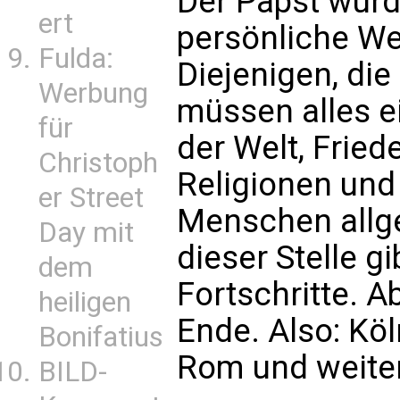
Der Papst wurd
ert
persönliche W
Fulda:
Diejenigen, die
Werbung
müssen alles e
für
der Welt, Frie
Christoph
Religionen und
er Street
Menschen allge
Day mit
dieser Stelle g
dem
Fortschritte. Ab
heiligen
Ende. Also: Kö
Bonifatius
Rom und weiter 
BILD-