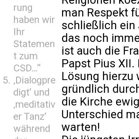
rung
man Respekt fü
haben wir
schließlich ein
Ihr
das noch immer
Statemen
ist auch die 
t zum
Papst Pius XII.
CSD…“
Lösung hierzu 
‚Dialogpre
gründlich durc
digt‘ und
die Kirche ewig
‚meditativ
Unterschied ma
er Tanz’
warten!
während