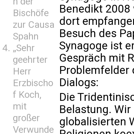
n der
Benedikt 2008
Bischöfe
dort empfange
zur Causa
Besuch des Pap
Spahn
Synagoge ist e
„Sehr
Gespräch mit R
geehrter
Problemfelder 
Herr
Dialogs:
Erzbischo
f Koch,
Die Tridentini
mit
Belastung. Wir 
großer
globalisierten
Verwunde
Religionen koex