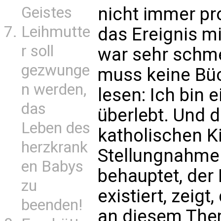
nicht immer pr
Geistes
Leihmutte
das Ereignis mi
r soll
war sehr schme
gezwunge
muss keine Bü
n werden,
lesen: Ich bin 
das
überlebt. Und d
Leben des
katholischen K
herzkrank
Stellungnahme a
en Babys
behauptet, der 
zu
existiert, zeigt
beenden!
an diesem The