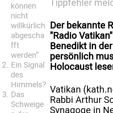
Tippfehler mel
können
nicht
Der bekannte 
willkürlich
"Radio Vatikan
abgescha
Benedikt in der
fft
werden“
persönlich mus
Ein Signal
Holocaust lesen
des
Himmels?
Vatikan (kath.
Das
Rabbi Arthur Sc
Schweige
Synagoge in Ne