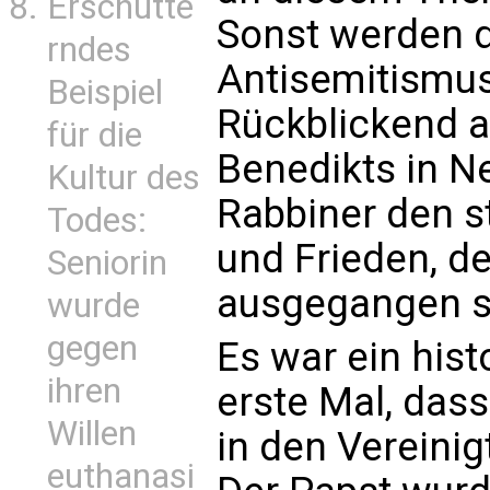
Erschütte
Sonst werden 
rndes
Antisemitismu
Beispiel
Rückblickend a
für die
Benedikts in N
Kultur des
Rabbiner den s
Todes:
und Frieden, d
Seniorin
ausgegangen s
wurde
gegen
Es war ein his
ihren
erste Mal, das
Willen
in den Vereinig
euthanasi