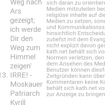
Weg nach
sich daran zu orientie
Medien mitzuteilen be
Ars
religiöse Inhalte auf 
gezeigt;
Medien zu setzen, sond
und Kommunikationsst
ich werde
hinsichtlich Entscheid
Dir den
zutiefst mit dem Eva
nicht explizit davon ge
Weg zum
kath.net behält sich v
Himmel
Normen verletzen, den
dem Ansehen des Mediu
zeigen'
Benutzer können diesfa
IRRE! -
Zeitgründen kann über
Kommentaren keine Ko
Moskauer
behält sich kath.net vo
Patriarch
zur Anzeige zu bringen
Kyrill