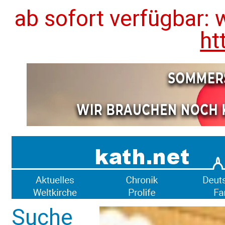
ab sofort verfügbar: 
ht
Suche