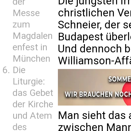
Die jüngsten Ir
der
christlichen Ve
Messe
Schneier, der s
zum
Budapest überl
Magdalen
enfest in
Und dennoch be
München
Williamson-Aff
Die
Liturgie:
das Gebet
der Kirche
Man sieht das 
und Atem
zwischen Mann 
des