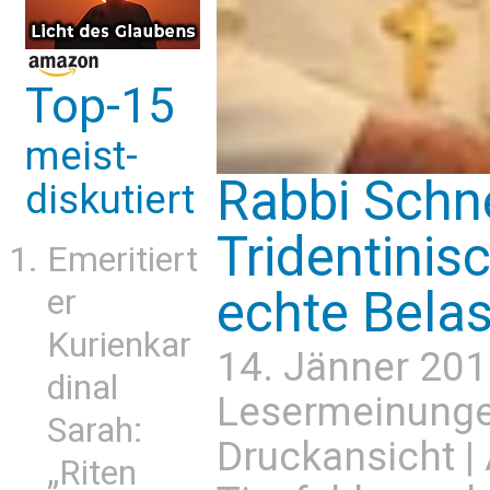
Top-15
meist-
Rabbi Schne
diskutiert
Tridentinis
Emeritiert
echte Belas
er
Kurienkar
14. Jänner 201
dinal
Lesermeinung
Sarah:
Druckansicht
|
„Riten