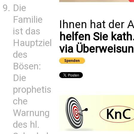
Die
Familie
Ihnen hat der A
ist das
helfen Sie kath
Hauptziel
via Überweisun
des
Bösen:
Die
prophetis
che
Warnung
des hl.