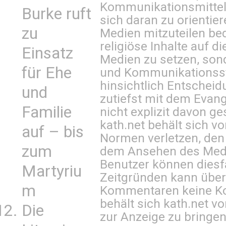
Kommunikationsmittel 
Burke ruft
sich daran zu orientie
zu
Medien mitzuteilen be
religiöse Inhalte auf 
Einsatz
Medien zu setzen, sond
für Ehe
und Kommunikationsst
hinsichtlich Entscheid
und
zutiefst mit dem Eva
Familie
nicht explizit davon ge
kath.net behält sich v
auf – bis
Normen verletzen, den
zum
dem Ansehen des Mediu
Benutzer können diesfa
Martyriu
Zeitgründen kann über
m
Kommentaren keine Ko
behält sich kath.net vo
Die
zur Anzeige zu bringen