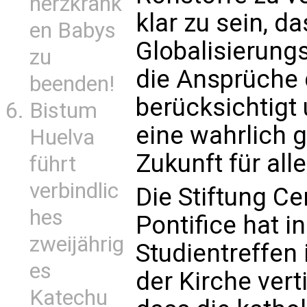
herzkrank
klar zu sein, da
en Babys
Globalisierungs
zu
die Ansprüche d
beenden!
berücksichtigt
Bistum
eine wahrlich 
Huelva
Zukunft für alle
führt
verbindlic
Die Stiftung C
hes
Pontifice hat 
zweijährig
Studientreffen 
es
der Kirche vert
Katechu