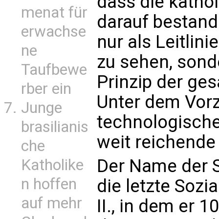
dass die katho
menat für
darauf bestande
erwachse
nur als Leitlini
ne
zu sehen, sond
Taufbewe
Prinzip der ge
rber ein
Unter dem Vor
Junge
technologische
brasilianis
weit reichende
che
Der Name der S
Katholike
n hoffen
die letzte Sozi
auf mehr
II., in dem er 