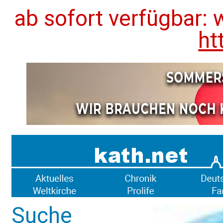
ab sofort verfügbar: 
ht
Suche