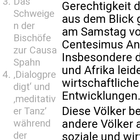
Das
Gerechtigkeit d
Schweige
aus dem Blick 
n der
am Samstag vor
Bischöfe
Centesimus Ann
zur Causa
Insbesondere d
Spahn
und Afrika leid
‚Dialogpre
wirtschaftlich
digt‘ und
Entwicklungen
‚meditativ
Diese Völker 
er Tanz’
andere Völker a
während
der
soziale und wir