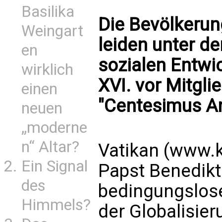
Basilika
Die Bevölkerun
Weingart
leiden unter de
en
sozialen Entwi
wirklich
XVI. vor Mitgli
einen
"Centesimus Ann
neuen
„moderne
n“ Altar?
Vatikan (www.k
Ein Signal
Papst Benedikt
des
bedingungslose
Himmels?
der Globalisieru