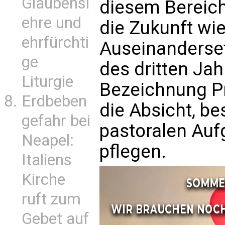
Glaubensl
diesem Bereich
ehre und
die Zukunft wie
ehrfürchti
Auseinanderset
ge
des dritten Ja
Liturgie
Bezeichnung Pr
Erdbeben
die Absicht, b
gefahr bei
pastoralen Auf
Neapel:
pflegen.
Italiens
Kirche
ruft zum
Gebet auf