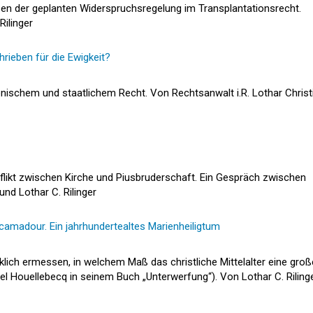
n der geplanten Widerspruchsregelung im Transplantationsrecht.
Rilinger
rieben für die Ewigkeit?
ischem und staatlichem Recht. Von Rechtsanwalt i.R. Lothar Christ
flikt zwischen Kirche und Piusbruderschaft. Ein Gespräch zwischen
und Lothar C. Rilinger
madour. Ein jahrhundertealtes Marienheiligtum
lich ermessen, in welchem Maß das christliche Mittelalter eine groß
chel Houellebecq in seinem Buch „Unterwerfung“). Von Lothar C. Riling