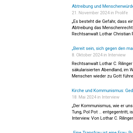
Abtreibung und Menschenwürd
21. November 2024 in Prolife
„Es besteht die Gefahr, dass e
Abtreibung das Menschenrecht a
Rechtsanwalt Lothar Christian R
„Bereit sein, sich gegen den m
8. Oktober 2024 in Interview
Rechtsanwalt Lothar C. Rilinger
säkularisierten Abendland, im W
Menschen wieder zu Gott führen
Kirche und Kommunismus: Geda
18. Mai 2024 in Interview
„Der Kommunismus, wie er uns 
Tung, Pol Pot … entgegentritt, 
Interview. Von Lothar C. Rilinge
„Eine Transfrau ist eine Frau. Pu