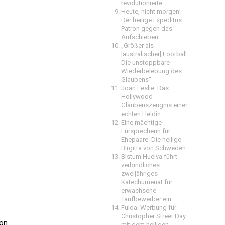
revolutionierte
Heute, nicht morgen!
Der heilige Expeditus –
Patron gegen das
Aufschieben
„Größer als
[australischer] Football:
Die unstoppbare
Wiederbelebung des
Glaubens“
Joan Leslie: Das
Hollywood-
Glaubenszeugnis einer
echten Heldin
Eine mächtige
Fürsprecherin für
Ehepaare: Die heilige
Birgitta von Schweden
Bistum Huelva führt
verbindliches
zweijähriges
Katechumenat für
erwachsene
Taufbewerber ein
Fulda: Werbung für
Christopher Street Day
von
mit dem heiligen