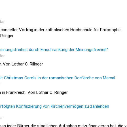
tar
ecancelter Vortrag in der katholischen Hochschule für Philosophie
Rilinger
einungsfreiheit durch Einschränkung der Meinungsfreiheit“
tar
 Von Lothar C. Rilinger
mit Christmas Carols in der romanischen Dorfkirche von Marval
s
n in Frankreich. Von Lothar C. Rilinger
rfolgten Konfiszierung von Kirchenvermögen zu zahlenden
ar
 dass jeder Bürger die staatlichen Aufgaben mitzufinanzieren hat, die 