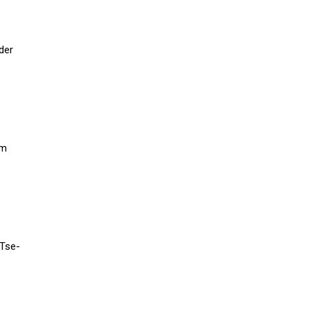
der
im
 Tse-