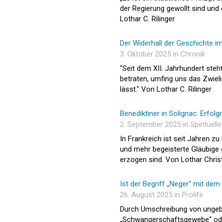
der Regierung gewollt sind und
Lothar C. Rilinger
Der Widerhall der Geschichte i
3. Oktober 2025 in Chronik
"Seit dem XII. Jahrhundert steh
betraten, umfing uns das Zwiel
lässt." Von Lothar C. Rilinger
Benediktiner in Solignac: Erf
2. September 2025 in Spirituell
In Frankreich ist seit Jahren 
und mehr begeisterte Gläubige g
erzogen sind. Von Lothar Christ
Ist der Begriff „Neger“ mit dem
26. August 2025 in Prolife
Durch Umschreibung von ungebor
„Schwangerschaftsgewebe“ oder