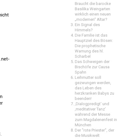
Braucht die barocke
Basilika Weingarten
wirklich einen neuen
nicht
„modernen“ Altar?
Ein Signal des
Himmels?
Die Familie ist das
Hauptziel des Bösen:
Die prophetische
Warnung des hl.
Scharbel
.net-
Das Schweigen der
Bischöfe zur Causa
Spahn
Leihmutter soll
gezwungen werden,
das Leben des
herzkranken Babys zu
en
beenden!
er
‚Dialogpredigt‘ und
‚meditativer Tanz’
während der Messe
zum Magdalenenfest in
München
Der "rote Priester", der
.
die Musikwelt