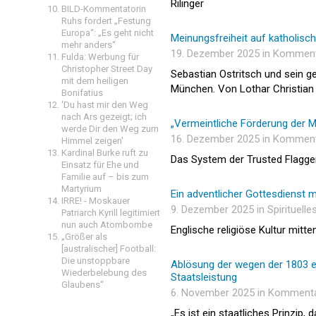
Rilinger
BILD-Kommentatorin
Ruhs fordert „Festung
Europa“: „Es geht nicht
Meinungsfreiheit auf katholisch
mehr anders“
19. Dezember 2025 in Kommen
Fulda: Werbung für
Christopher Street Day
Sebastian Ostritsch und sein g
mit dem heiligen
München. Von Lothar Christian 
Bonifatius
'Du hast mir den Weg
nach Ars gezeigt; ich
„Vermeintliche Förderung der M
werde Dir den Weg zum
16. Dezember 2025 in Kommen
Himmel zeigen'
Kardinal Burke ruft zu
Das System der Trusted Flagger.
Einsatz für Ehe und
Familie auf – bis zum
Martyrium
Ein adventlicher Gottesdienst 
IRRE! - Moskauer
9. Dezember 2025 in Spirituelle
Patriarch Kyrill legitimiert
nun auch Atombombe
Englische religiöse Kultur mitte
„Größer als
[australischer] Football:
Die unstoppbare
Ablösung der wegen der 1803 e
Wiederbelebung des
Staatsleistung
Glaubens“
6. November 2025 in Komment
„Es ist ein staatliches Prinzip,