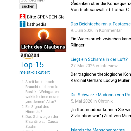
Gedanken über die Konsequenze
VonRechtsanwalt i.R. Lothar C. 
Das Beichtgeheimnis: Festgesch
9. Juni 2026 in Kommentar
Ein Widerspruch zwischen kanon
Rilinger
Liegt ein Schisma in der Luft?
Top-15
27. Mai 2026 in Interview
meist-diskutiert
Der tragische theologische Kon
Kardinal Gerhard Ludwig Müller 
Streit kocht hoch:
Braucht die barocke
Basilika Weingarten
Die Schwarze Madonna von Roca
wirklich einen neuen
5. Mai 2026 in Chronik
„modernen“ Altar?
Ein Signal des
„In Rocamadour können Sie wirk
Himmels?
Zivilisation war“ (Zitat von Mi
Das Schweigen der
Bischöfe zur Causa
Spahn
Islamische Menschenrechte