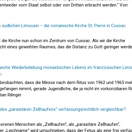
 entweder vom Staat selbst oder von Dritten erbracht werden.“ Von
m südlichen Limousin – die romanische Kirche St. Pierre in Cussac
t die Kirche nun schon im Zentrum von Cussac. Als wir die Kirche
icht eines geweihten Raumes, das die Distanz zu Gott geringer werd
olgreiche Wiederbelebung monastischen Lebens im französischen Lim
es
zu beobachten, dass die Messe nach dem Ritus von 1962 und 1965 me
efangen nimmt, gerade Jugendliche, die ja nicht im vorkonziliaren R
ian Rilinger
 des „parasitären Zellhaufens“ verfassungsrechtlich vergleichbar?
enen Menschen als „Zellhaufen“, als „parasitäre Zellhaufen“,
 „Leichname“ wird umschrieben, dass der Fetus als eine frei verfü