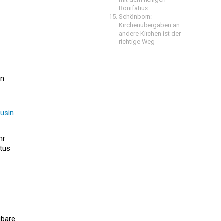
Bonifatius
Schönborn:
Kirchenübergaben an
andere Kirchen ist der
richtige Weg
en
ousin
hr
itus
gbare