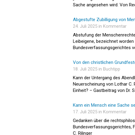
Sache angesehen wird. Von Rech
Abgestufte Zubilligung von M
24. Juli 2025 in Kommentar
Abstufung der Menschenrechte „
Leibeigene, bezeichnet worden 
Bundesverfassungsgerichtes vo
Von den christlichen Grundfes
18. Juli 2025 in Buchtipp
Kann der Untergang des Abendl
Neuerscheinung von Lothar C. R
Einheit? – Gastbeitrag von Dr. S
Kann ein Mensch eine Sache se
17. Juli 2025 in Kommentar
Gedanken über die rechtsphilo
Bundesverfassungsgerichtes, F
C. Rilinger