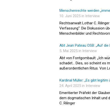
Menschenrechte werden „immer 
10. Juni 2025 in Interview
Rechtsanwalt Lothar C. Rilinge
Verfassung“: Die Diskussion übe
Menschenbilder und Rechtsvors
Abt Jean Pateau OSB: „Auf die E
5. Mai 2025 in Interview
Abt von Fontgombault: „Ich wür
schadet… Dies, so scheint es mir
außerordentlichen Ritus. Von Lo
Kardinal Müller: „Es gibt legit
24. April 2025 in Interview
Emeritierter Präfekt der Glau
dem dogmatischen Inhalt und de
C. Rilinger