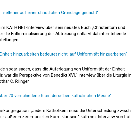
seltener auf einer christlichen Grundlage gedacht“
r im KATH.NET-Interview über sein neustes Buch „Christentum und
r die Entkriminalisierung der Abtreibung entlarvt dahinterstehende
tellungen.
inheit hinzuarbeiten bedeutet nicht, auf Uniformität hinzuarbeiten“
de sogar sagen, dass die Auferlegung von Uniformität der Einheit
, war die Perspektive von Benedikt XVI.“ Interview über die Liturgie 
thar C. Rilinger
im über 20 verschiedene Riten derselben katholischen Messe“
benskongregation: „Jedem Katholiken muss die Unterscheidung zwisc
r äußeren zeremoniellen Form klar sein.“ kath.net-Interview von Lot