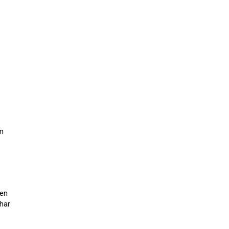
im
hen
har