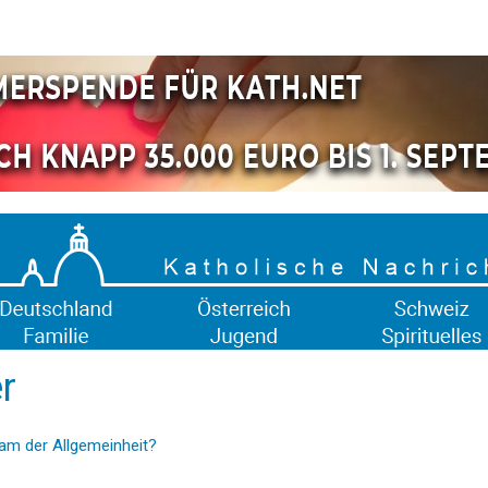
er
am der Allgemeinheit?