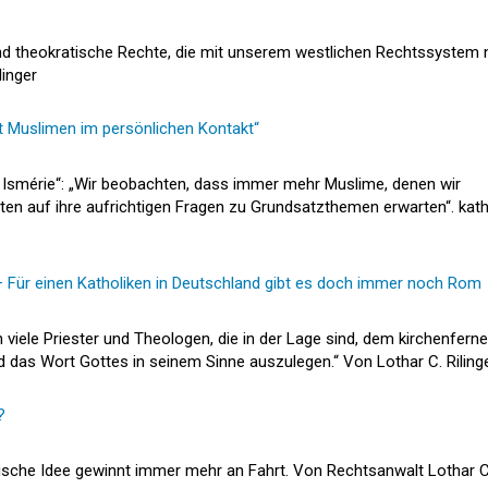
d theokratische Rechte, die mit unserem westlichen Rechtssystem 
linger
t Muslimen im persönlichen Kontakt“
on Ismérie“: „Wir beobachten, dass immer mehr Muslime, denen wir
en auf ihre aufrichtigen Fragen zu Grundsatzthemen erwarten“. kath
Für einen Katholiken in Deutschland gibt es doch immer noch Rom
 viele Priester und Theologen, die in der Lage sind, dem kirchenfern
das Wort Gottes in seinem Sinne auszulegen.“ Von Lothar C. Riling
?
ische Idee gewinnt immer mehr an Fahrt. Von Rechtsanwalt Lothar C