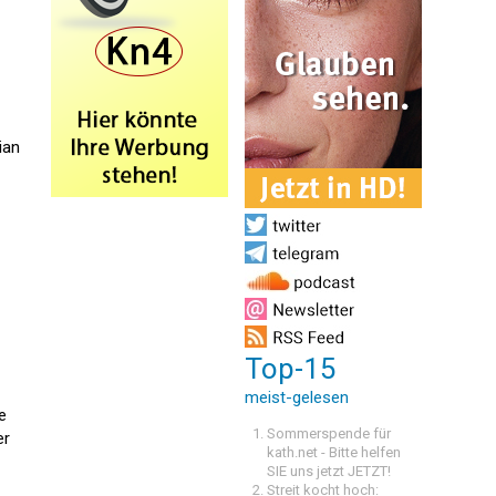
ian
Top-15
meist-gelesen
e
Sommerspende für
er
kath.net - Bitte helfen
SIE uns jetzt JETZT!
Streit kocht hoch: