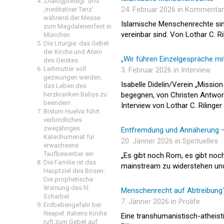
‚Dialogpredigt‘ und
24. Februar 2026 in Kommentar
‚meditativer Tanz’
während der Messe
Islamische Menschenrechte sin
zum Magdalenenfest in
vereinbar sind. Von Lothar C. Ri
München
Die Liturgie: das Gebet
der Kirche und Atem
„Wir führen Einzelgespräche mi
des Geistes
Leihmutter soll
3. Februar 2026 in Interview
gezwungen werden,
Isabelle Didelin/Verein „Missi
das Leben des
herzkranken Babys zu
begegnen, von Christen Antwort
beenden!
Interview von Lothar C. Rilinger
Bistum Huelva führt
verbindliches
zweijähriges
Entfremdung und Annäherung – 
Katechumenat für
20. Jänner 2026 in Spirituelles
erwachsene
Taufbewerber ein
„Es gibt noch Rom, es gibt noch
Die Familie ist das
mainstream zu widerstehen und 
Hauptziel des Bösen:
Die prophetische
Warnung des hl.
Menschenrecht auf Abtreibung
Scharbel
7. Jänner 2026 in Prolife
Erdbebengefahr bei
Neapel: Italiens Kirche
Eine transhumanistisch-atheist
ruft zum Gebet auf