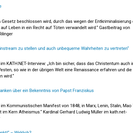
e
in Gesetz beschlossen wird, durch das wegen der Entkriminalisierung 
uf Leben in ein Recht auf Töten verwandelt wird.“ Gastbeitrag von
ilinger
ainstream zu stellen und auch unbequeme Wahrheiten zu vertreten“
 im KATH.NET-Interview: „Ich bin sicher, dass das Christentum auch 
esten, so wie in der übrigen Welt eine Renaissance erfahren und die
 wird.“
nken über ein Bekenntnis von Papst Franziskus
im Kommunistischen Manifest von 1848, in Marx, Lenin, Stalin, Mao
ist im Kern Atheismus.“ Kardinal Gerhard Ludwig Müller im kath.net-
r
nkt!“ – Wirklich?