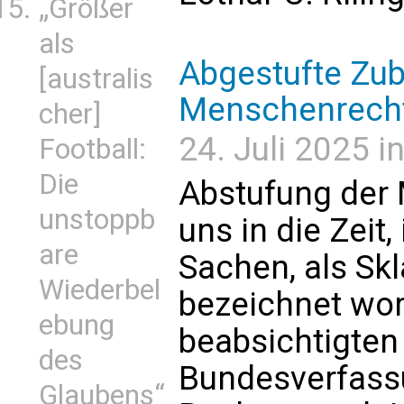
„Größer
als
Abgestufte Zub
[australis
Menschenrech
cher]
24. Juli 2025 
Football:
Die
Abstufung der 
unstoppb
uns in die Zeit
are
Sachen, als Sk
Wiederbel
bezeichnet wor
ebung
beabsichtigten
des
Bundesverfass
Glaubens“