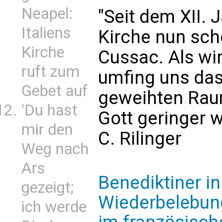
Neapel:
"Seit dem XII. 
Italiens
Kirche nun sc
Kirche
Cussac. Als wir
ruft zum
umfing uns das
Gebet auf
geweihten Raum
'Du hast
Gott geringer w
mir den
C. Rilinger
Weg nach
Ars
Benediktiner in
gezeigt;
Wiederbelebun
ich werde