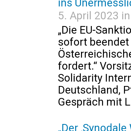
ins Unermessli
5. April 2023 i
„Die EU-Sankti
sofort beendet
Österreichisch
fordert.“ Vorsi
Solidarity Inte
Deutschland, P
Gespräch mit Lo
„Der ‚Synodale