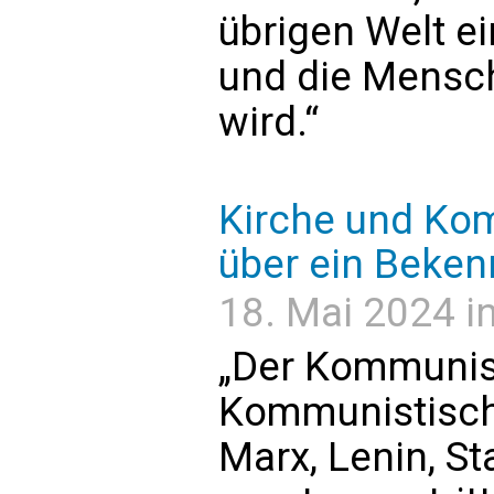
übrigen Welt e
und die Mensch
wird.“
Kirche und K
über ein Beken
18. Mai 2024 in
„Der Kommunis
Kommunistisch
Marx, Lenin, St