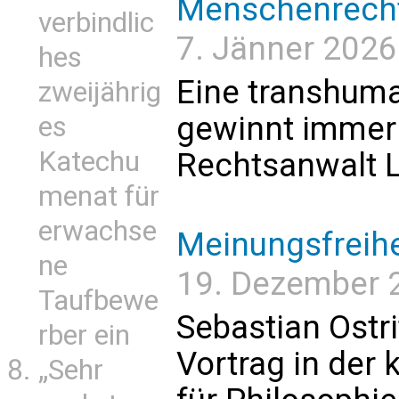
Menschenrecht
verbindlic
7. Jänner 2026 
hes
Eine transhuma
zweijährig
gewinnt immer 
es
Katechu
Rechtsanwalt L
menat für
erwachse
Meinungsfreihe
ne
19. Dezember 
Taufbewe
Sebastian Ostr
rber ein
Vortrag in der
„Sehr