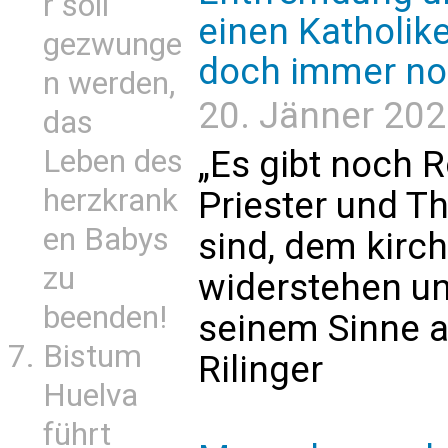
r soll
einen Katholike
gezwunge
doch immer n
n werden,
20. Jänner 2026
das
Leben des
„Es gibt noch R
herzkrank
Priester und Th
en Babys
sind, dem kirc
zu
widerstehen un
beenden!
seinem Sinne a
Bistum
Rilinger
Huelva
führt