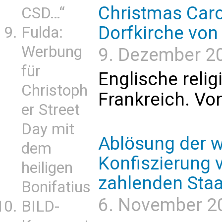
Christmas Caro
CSD…“
Dorfkirche von
Fulda:
Werbung
9. Dezember 202
für
Englische relig
Christoph
Frankreich. Von
er Street
Day mit
Ablösung der w
dem
Konfiszierung
heiligen
zahlenden Staa
Bonifatius
6. November 2
BILD-