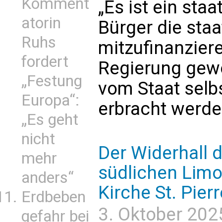
Komment
„Es ist ein staa
atorin
Bürger die sta
Ruhs
mitzufinanziere
fordert
Regierung gewo
„Festung
vom Staat selbs
Europa“:
erbracht werden
„Es geht
nicht
Der Widerhall 
mehr
südlichen Limo
anders“
Kirche St. Pier
Erdbeben
3. Oktober 202
gefahr bei