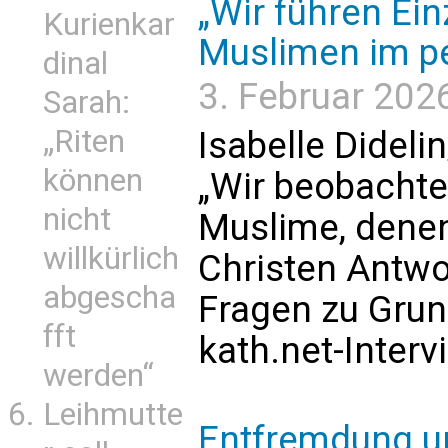
„Wir führen Ei
Kurienkar
Muslimen im pe
dinal
3. Februar 2026
Sarah:
„Riten
Isabelle Dideli
können
„Wir beobacht
nicht
Muslime, denen
willkürlich
Christen Antwor
abgescha
Fragen zu Gru
fft
kath.net-Interv
werden“
Leihmutte
Entfremdung u