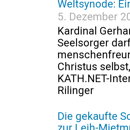
Weltsynode: Ei
5. Dezember 20
Kardinal Gerha
Seelsorger dar
menschenfreund
Christus selbst,
KATH.NET-Inter
Rilinger
Die gekaufte 
zur Leih-Mietm