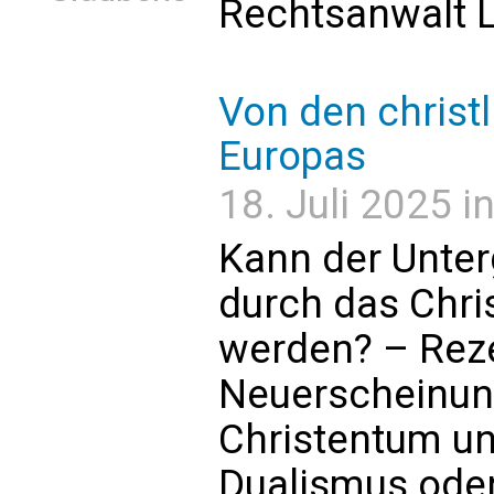
Rechtsanwalt L
Von den christ
Europas
18. Juli 2025 i
Kann der Unte
durch das Chri
werden? – Rez
Neuerscheinung
Christentum un
Dualismus oder