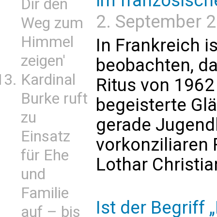
im französisch
Dir den
2. September 20
Weg zum
Himmel
In Frankreich i
zeigen'
beobachten, d
Kardinal
Ritus von 196
Burke ruft
begeisterte Gl
zu
gerade Jugendli
Einsatz
vorkonziliaren 
für Ehe
Lothar Christia
und
Familie
Ist der Begriff
auf – bis