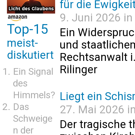
für die Ewigkei
9. Juni 2026 i
Top-15
Ein Widerspru
meist-
und staatliche
diskutiert
Rechtsanwalt i.
Rilinger
Ein Signal
des
Himmels?
Liegt ein Schis
Das
27. Mai 2026 in
Schweige
Der tragische t
n der