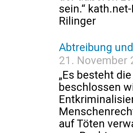
sein.“ kath.net
Rilinger
Abtreibung un
21. November 2
„Es besteht die
beschlossen wi
Entkriminalisi
Menschenrecht 
auf Töten verwa