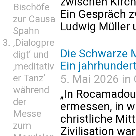
zwischen Kirch
Bischöfe
Ein Gespräch z
zur Causa
Ludwig Müller u
Spahn
‚Dialogpre
Die Schwarze 
digt‘ und
Ein jahrhunder
‚meditativ
er Tanz’
5. Mai 2026 in
während
„In Rocamadour
der
ermessen, in 
Messe
christliche Mit
zum
Zivilisation war