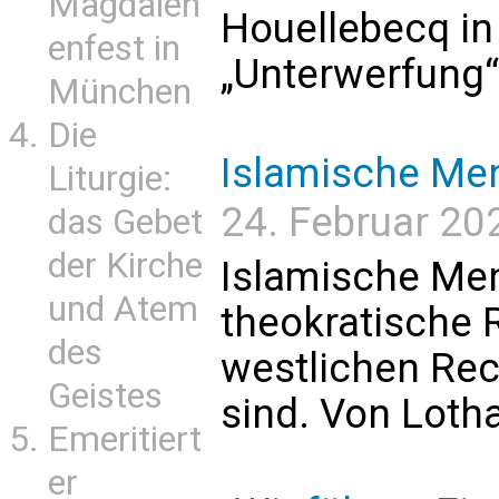
Magdalen
Houellebecq i
enfest in
„Unterwerfung“)
München
Die
Islamische Me
Liturgie:
24. Februar 2
das Gebet
der Kirche
Islamische Me
und Atem
theokratische 
des
westlichen Rec
Geistes
sind. Von Lotha
Emeritiert
er