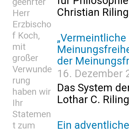
für Philosophi
geehrter
Christian Rilin
Herr
Erzbischo
f Koch,
„Vermeintliche
mit
Meinungsfreihe
großer
der Meinungsfr
Verwunde
16. Dezember 
rung
Das System der
haben wir
Lothar C. Rilin
Ihr
Statemen
Ein adventliche
t zum