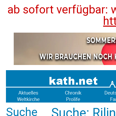
ab sofort verfügbar: 
ht
Suche
Suche: Rili