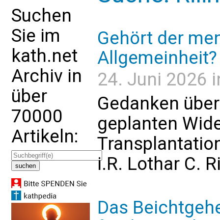
Suchen
Sie im
Gehört der me
kath.net
Allgemeinheit?
Archiv in
24. Juni 2026 i
über
Gedanken über
70000
geplanten Wid
Artikeln:
Transplantatio
i.R. Lothar C. R
Das Beichtgehe