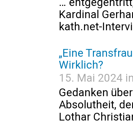
… entgegentritt
Kardinal Gerha
kath.net-Interv
„Eine Transfrau
Wirklich?
15. Mai 2024 
Gedanken über
Absolutheit, der
Lothar Christia