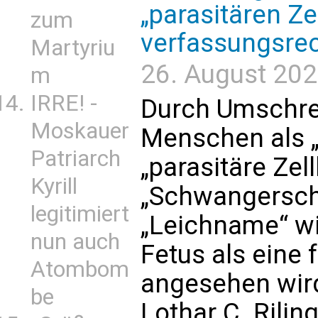
„parasitären Ze
zum
verfassungsrec
Martyriu
26. August 2025
m
IRRE! -
Durch Umschre
Moskauer
Menschen als „
Patriarch
„parasitäre Zel
Kyrill
„Schwangersch
legitimiert
„Leichname“ wi
nun auch
Fetus als eine 
Atombom
angesehen wir
be
Lothar C. Rilin