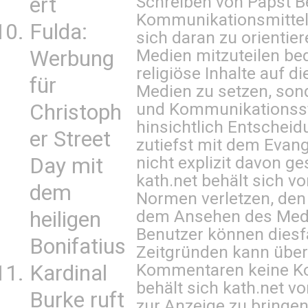
Schreiben von Papst B
ert
Kommunikationsmittel 
Fulda:
sich daran zu orientie
Medien mitzuteilen be
Werbung
religiöse Inhalte auf 
für
Medien zu setzen, sond
und Kommunikationsst
Christoph
hinsichtlich Entscheid
er Street
zutiefst mit dem Eva
nicht explizit davon ge
Day mit
kath.net behält sich v
dem
Normen verletzen, den
dem Ansehen des Mediu
heiligen
Benutzer können diesfa
Bonifatius
Zeitgründen kann über
Kommentaren keine Ko
Kardinal
behält sich kath.net vo
Burke ruft
zur Anzeige zu bringen