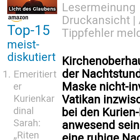
Lesermeinung
Druckansicht
|
Top-15
Tippfehler mel
meist-
diskutiert
Kirchenoberha
der Nachtstund
Emeritiert
Maske nicht-in
er
Kurienkar
Vatikan inzwisc
dinal
bei den Kurien-
Sarah:
anwesend sein 
„Riten
eine ruhige Na