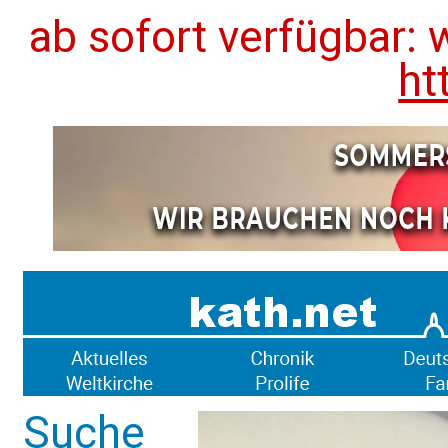
ab sofort verfügbar: 
ht
Suche