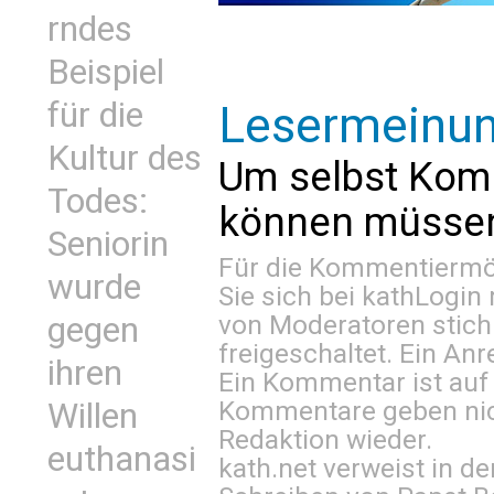
rndes
Beispiel
für die
Lesermeinu
Kultur des
Um selbst Kom
Todes:
können müssen 
Seniorin
Für die Kommentiermög
wurde
Sie sich bei
kathLogin 
von Moderatoren stich
gegen
freigeschaltet. Ein Anr
ihren
Ein Kommentar ist auf
Kommentare geben nic
Willen
Redaktion wieder.
euthanasi
kath.net verweist in