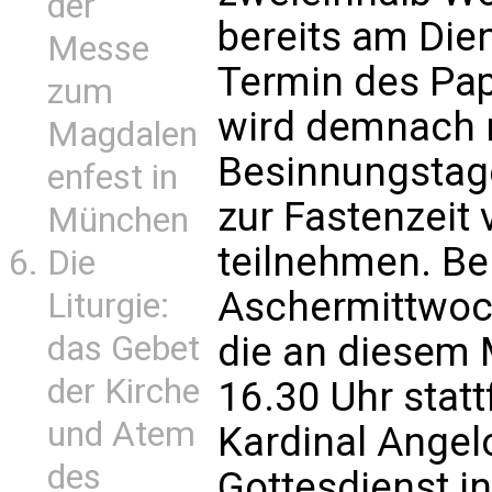
der
bereits am Dien
Messe
Termin des Pap
zum
wird demnach 
Magdalen
Besinnungstag
enfest in
zur Fastenzeit 
München
teilnehmen. Bei
Die
Aschermittwoch
Liturgie:
das Gebet
die an diesem 
der Kirche
16.30 Uhr statt
und Atem
Kardinal Angel
des
Gottesdienst in