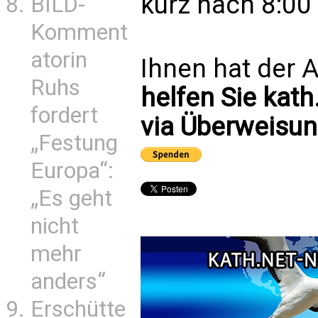
kurz nach 8:00 
BILD-
Komment
atorin
Ihnen hat der A
Ruhs
helfen Sie kath
fordert
via Überweisun
„Festung
Europa“:
„Es geht
nicht
mehr
anders“
Erschütte