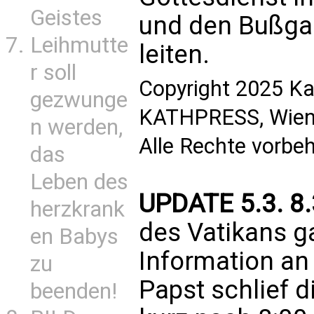
Geistes
und den Bußga
Leihmutte
leiten.
r soll
Copyright 2025 Ka
gezwunge
KATHPRESS, Wien,
n werden,
Alle Rechte vorbe
das
Leben des
UPDATE 5.3. 8.
herzkrank
des Vatikans g
en Babys
Information an 
zu
Papst schlief 
beenden!