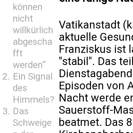
können
nicht
Vatikanstadt (
willkürlich
aktuelle Gesun
abgescha
Franziskus ist 
fft
"stabil". Das te
werden“
Dienstagabend 
Ein Signal
Episoden von 
des
Nacht werde er
Himmels?
Sauerstoff-Mas
Das
beatmet. Das 8
Schweige