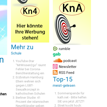
Mehr zu
Schule
n
YouTube-Star
"MrWissen2go" räumt
Fehler bei Corona-
Berichterstattung ein
Erzbistum Hamburg:
Top-15
Eltern wehren sich
meist-gelesen
gegen LGBT-
Sexualkonzept in
Sommerspende für
katholischen Schulen
ichen
kath.net - Bitte helfen
Berliner Studie: 41
SIE uns jetzt JETZT!
Prozent der islamischen
Streit kocht hoch:
Neuntklässler geben