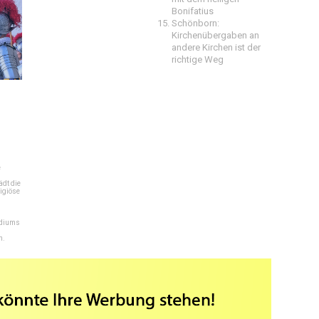
Bonifatius
Schönborn:
Kirchenübergaben an
andere Kirchen ist der
richtige Weg
e
dt die
igiöse
ediums
n.