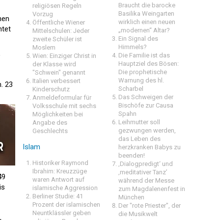
Braucht die barocke
religiösen Regeln
Basilika Weingarten
Vorzug
hen
wirklich einen neuen
Öffentliche Wiener
htet
„modernen“ Altar?
Mittelschulen: Jeder
Ein Signal des
zweite Schüler ist
Himmels?
Moslem
,
Die Familie ist das
Wien: Einziger Christ in
Hauptziel des Bösen:
der Klasse wird
Die prophetische
"Schwein" genannt
Warnung des hl.
Italien verbessert
. 23
Scharbel
Kinderschutz
Das Schweigen der
Anmeldeformular für
Bischöfe zur Causa
Volksschule mit sechs
Spahn
Möglichkeiten bei
Leihmutter soll
Angabe des
gezwungen werden,
Geschlechts
das Leben des
Islam
herzkranken Babys zu
beenden!
Historiker Raymond
‚Dialogpredigt‘ und
Ibrahim: Kreuzzüge
‚meditativer Tanz’
49
waren Antwort auf
während der Messe
is
islamische Aggression
zum Magdalenenfest in
Berliner Studie: 41
München
Prozent der islamischen
Der "rote Priester", der
Neuntklässler geben
die Musikwelt