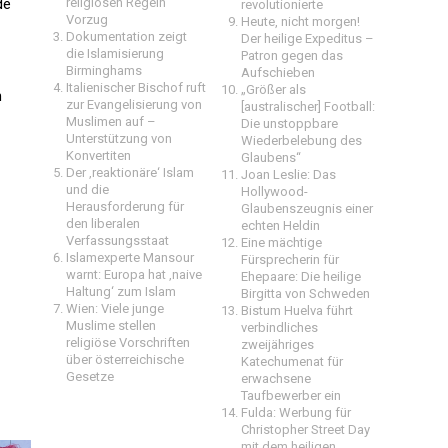
de
religiösen Regeln
revolutionierte
Vorzug
Heute, nicht morgen!
Dokumentation zeigt
Der heilige Expeditus –
die Islamisierung
Patron gegen das
Birminghams
Aufschieben
Italienischer Bischof ruft
„Größer als
n
zur Evangelisierung von
[australischer] Football:
Muslimen auf –
Die unstoppbare
Unterstützung von
Wiederbelebung des
Konvertiten
Glaubens“
Der ‚reaktionäre‘ Islam
Joan Leslie: Das
und die
Hollywood-
Herausforderung für
Glaubenszeugnis einer
den liberalen
echten Heldin
Verfassungsstaat
Eine mächtige
Islamexperte Mansour
Fürsprecherin für
warnt: Europa hat ‚naive
Ehepaare: Die heilige
Haltung‘ zum Islam
Birgitta von Schweden
Wien: Viele junge
Bistum Huelva führt
Muslime stellen
verbindliches
religiöse Vorschriften
zweijähriges
über österreichische
Katechumenat für
Gesetze
erwachsene
Taufbewerber ein
Fulda: Werbung für
Christopher Street Day
mit dem heiligen