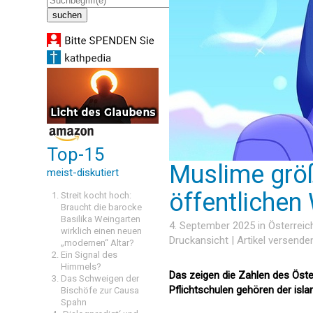
Top-15
Muslime grö
meist-diskutiert
öffentlichen
Streit kocht hoch:
Braucht die barocke
Basilika Weingarten
4. September 2025 in
Österreic
wirklich einen neuen
Druckansicht
|
Artikel versende
„modernen“ Altar?
Ein Signal des
Himmels?
Das zeigen die Zahlen des Öste
Das Schweigen der
Pflichtschulen gehören der islam
Bischöfe zur Causa
Spahn