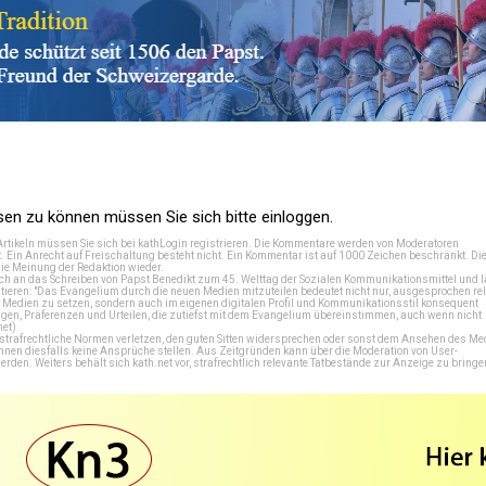
n zu können müssen Sie sich bitte einloggen.
Artikeln müssen Sie sich bei
kathLogin registrieren
. Die Kommentare werden von Moderatoren
t. Ein Anrecht auf Freischaltung besteht nicht. Ein Kommentar ist auf 1000 Zeichen beschränkt. Di
e Meinung der Redaktion wieder.
 an das Schreiben von Papst Benedikt zum 45. Welttag der Sozialen Kommunikationsmittel und lä
tieren: "Das Evangelium durch die neuen Medien mitzuteilen bedeutet nicht nur, ausgesprochen rel
en Medien zu setzen, sondern auch im eigenen digitalen Profil und Kommunikationsstil konsequent
en, Präferenzen und Urteilen, die zutiefst mit dem Evangelium übereinstimmen, auch wenn nicht
net
)
e strafrechtliche Normen verletzen, den guten Sitten widersprechen oder sonst dem Ansehen des M
önnen diesfalls keine Ansprüche stellen. Aus Zeitgründen kann über die Moderation von User-
en. Weiters behält sich kath.net vor, strafrechtlich relevante Tatbestände zur Anzeige zu bringe