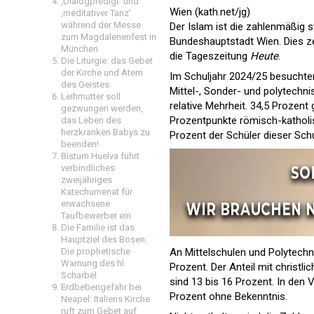
‚Dialogpredigt‘ und
Wien (kath.net/jg)
‚meditativer Tanz’
während der Messe
Der Islam ist die zahlenmäßig s
zum Magdalenenfest in
Bundeshauptstadt Wien. Dies ze
München
die Tageszeitung
Heute
.
Die Liturgie: das Gebet
der Kirche und Atem
Im Schuljahr 2024/25 besuchten 
des Geistes
Mittel-, Sonder- und polytechni
Leihmutter soll
relative Mehrheit. 34,5 Prozent
gezwungen werden,
Prozentpunkte römisch-katholi
das Leben des
herzkranken Babys zu
Prozent der Schüler dieser Sch
beenden!
Bistum Huelva führt
verbindliches
zweijähriges
Katechumenat für
erwachsene
Taufbewerber ein
Die Familie ist das
Hauptziel des Bösen:
Die prophetische
An Mittelschulen und Polytechn
Warnung des hl.
Prozent. Der Anteil mit christli
Scharbel
sind 13 bis 16 Prozent. In den 
Erdbebengefahr bei
Prozent ohne Bekenntnis.
Neapel: Italiens Kirche
ruft zum Gebet auf