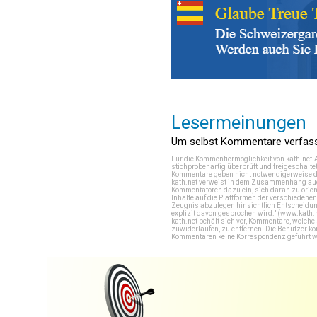
Lesermeinungen
Um selbst Kommentare verfasse
Für die Kommentiermöglichkeit von kath.net-
stichprobenartig überprüft und freigeschalte
Kommentare geben nicht notwendigerweise di
kath.net verweist in dem Zusammenhang auch
Kommentatoren dazu ein, sich daran zu orien
Inhalte auf die Plattformen der verschieden
Zeugnis abzulegen hinsichtlich Entscheidung
explizit davon gesprochen wird." (
www.kath.
kath.net behält sich vor, Kommentare, welch
zuwiderlaufen, zu entfernen. Die Benutzer k
Kommentaren keine Korrespondenz geführt werd