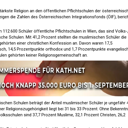
tärkste Religion an den öffentlichen Pflichtschulen der österreichisc
igen die Zahlen des Österreichischen Integrationsfonds (ÖIF), beric
112.600 Schüler öffentliche Pflichtschulen in Wien, das sind Volks-
sche Schulen. Mit 41,2 Prozent stellten die muslimischen Schüler die
 gehörten einer christlichen Konfession an. Davon waren 17,5
sch, 14,5 Prozentpunkte orthodox und 1,7 Prozentpunkte evangelisch
ulen gehörten keiner Religionsgemeinschaft an.
ischen Schulen beträgt der Anteil muslimischer Schüler je ungefähr 
cher Religionszugehörigkeit liegt bei 31 bis 33 Prozent. Ohne Bekenntn
Volksschulen sind 37,7 Prozent Muslime, 32,1 Prozent Christen, 26,2