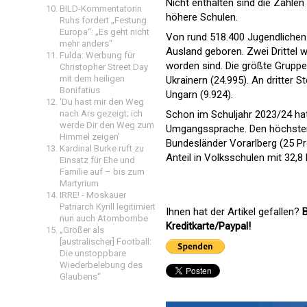
Nicht enthalten sind die Zahle
BILD-Kommentatorin
höhere Schulen.
Ruhs fordert „Festung
Europa“: „Es geht nicht
Von rund 518.400 Jugendlichen mi
mehr anders“
Ausland geboren. Zwei Drittel w
Fulda: Werbung für
worden sind. Die größte Gruppe
Christopher Street Day
mit dem heiligen
Ukrainern (24.995). An dritter 
Bonifatius
Ungarn (9.924).
'Du hast mir den Weg
nach Ars gezeigt; ich
Schon im Schuljahr 2023/24 hat
werde Dir den Weg zum
Umgangssprache. Den höchsten 
Himmel zeigen'
Bundesländer Vorarlberg (25 Pr
Kardinal Burke ruft zu
Anteil in Volksschulen mit 32,8
Einsatz für Ehe und
Familie auf – bis zum
Martyrium
IRRE! - Moskauer
Patriarch Kyrill legitimiert
Ihnen hat der Artikel gefallen?
B
nun auch Atombombe
Kreditkarte/Paypal!
„Größer als
[australischer] Football:
Die unstoppbare
Wiederbelebung des
Glaubens“