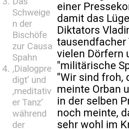
Das
einer Pressek
Schweige
damit das Lüge
n der
Diktators Vladim
Bischöfe
tausendfacher 
zur Causa
vielen Dörfern 
Spahn
"militärische S
‚Dialogpre
"Wir sind froh, 
digt‘ und
meinte Orban u
‚meditativ
in der selben P
er Tanz’
noch meinte, d
während
sehr wohl im K
der