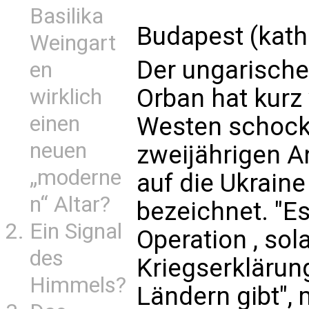
Basilika
Budapest (kath
Weingart
Der ungarische
en
Orban hat kurz
wirklich
einen
Westen schocki
neuen
zweijährigen A
„moderne
auf die Ukraine
n“ Altar?
bezeichnet. "Es 
Ein Signal
Operation , sol
des
Kriegserklärun
Himmels?
Ländern gibt", 