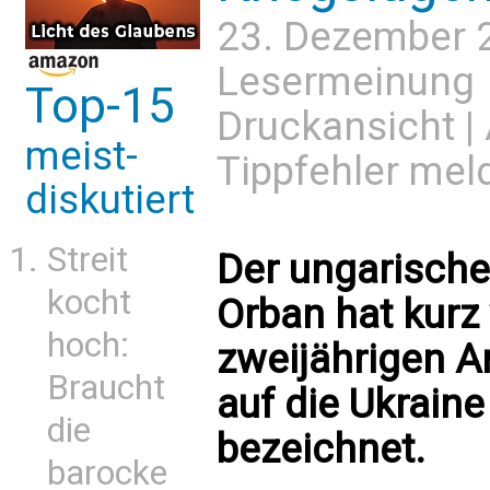
23. Dezember 
Lesermeinung
Top-15
Druckansicht
|
meist-
Tippfehler mel
diskutiert
Streit
Der ungarische
kocht
Orban hat kurz
hoch:
zweijährigen A
Braucht
auf die Ukraine
die
bezeichnet.
barocke