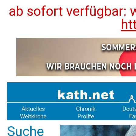
ab sofort verfügbar: 
ht
Suche