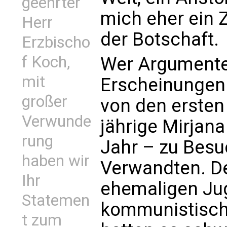
geehrter
mich eher ein Z
Herr
der Botschaft.
Erzbischo
f Koch,
Wer Argumente 
mit
Erscheinungen s
großer
von den ersten
Verwunde
jährige Mirjan
rung
Jahr – zu Besu
haben wir
Verwandten. De
Ihr
ehemaligen Jug
Statemen
kommunistische
t zum