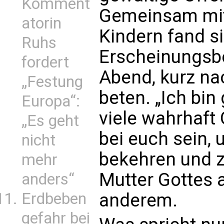
Komment
Gemeinsam mit
atorin
Kindern fand s
Ruhs
Erscheinungsbe
fordert
Abend, kurz nac
„Festung
beten. „Ich bin
Europa“:
viele wahrhaft 
„Es geht
bei euch sein, 
nicht
bekehren und z
mehr
Mutter Gottes 
anders“
Erdbeben
anderem.
gefahr bei