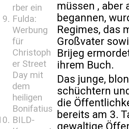
müssen , aber 
rber ein
begannen, wurd
Fulda:
Regimes, das 
Werbung
Großvater sowie
für
Brijeg ermordet
Christoph
er Street
ihrem Buch.
Day mit
Das junge, blo
dem
schüchtern und
heiligen
die Öffentlichk
Bonifatius
bereits am 3. 
BILD-
gewaltige Öffe