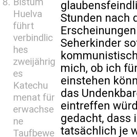
Bistum
glaubensfeindl
Huelva
Stunden nach 
führt
Erscheinungen 
verbindlic
Seherkinder sof
hes
kommunistische
zweijährig
mich, ob ich f
es
einstehen könnt
Katechu
das Undenkbar
menat für
eintreffen würd
erwachse
gedacht, dass 
ne
tatsächlich je
Taufbewe