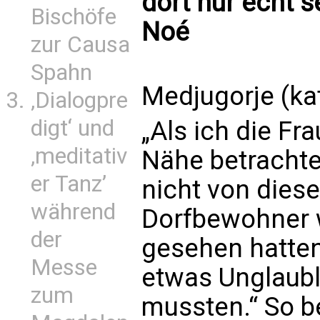
dort nur echt 
Bischöfe
Noé
zur Causa
Spahn
Medjugorje (ka
‚Dialogpre
digt‘ und
„Als ich die Fr
‚meditativ
Nähe betrachtet
er Tanz’
nicht von dies
während
Dorfbewohner w
der
gesehen hatten
Messe
etwas Unglaubl
zum
mussten.“ So b