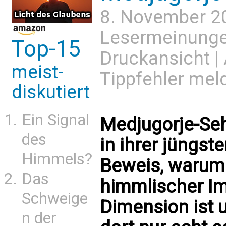
8. November 2
Lesermeinung
Top-15
Druckansicht
|
meist-
Tippfehler mel
diskutiert
Ein Signal
Medjugorje-Seh
des
in ihrer jüngst
Himmels?
Beweis, warum
Das
himmlischer Im
Schweige
Dimension ist 
n der