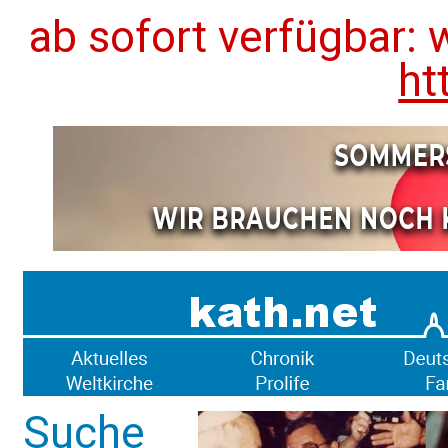
ab sofort verfügbar: 
ht
Suche