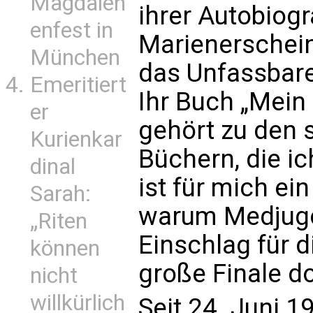
Magdalen
ihrer Autobiogr
enfest in
Marienerschein
München
das Unfassbare
Emeritiert
Ihr Buch „Mein
er
gehört zu den 
Kurienkar
Büchern, die ic
dinal
ist für mich ei
Sarah:
warum Medjugo
„Riten
Einschlag für 
können
große Finale d
nicht
willkürlich
Seit 24. Juni 1