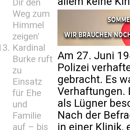
allem keine Ki
Dir den
Weg zum
Himmel
zeigen'
Kardinal
Am 27. Juni 19
Burke ruft
Polizei verhaft
zu
gebracht. Es wa
Einsatz
Verhaftungen. 
für Ehe
als Lügner bes
und
Nach der Befra
Familie
in einer Klinik,
auf – bis