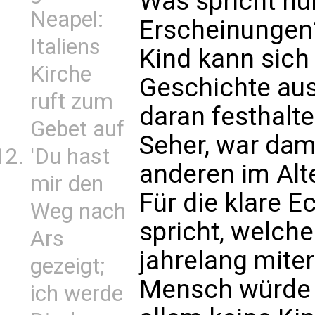
Was spricht nun
Neapel:
Erscheinungen?
Italiens
Kind kann sich
Kirche
Geschichte au
ruft zum
daran festhalte
Gebet auf
Seher, war dama
'Du hast
anderen im Alt
mir den
Für die klare E
Weg nach
spricht, welche
Ars
jahrelang mite
gezeigt;
Mensch würde d
ich werde