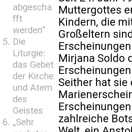
abgescha
Muttergottes e
fft
Kindern, die mi
werden“
Großeltern sind
Die
Erscheinungen n
Liturgie:
Mirjana Soldo 
das Gebet
Erscheinungen 
der Kirche
Seither hat sie
und Atem
Marienerschei
des
Erscheinungen 
Geistes
zahlreiche Bot
„Sehr
Welt, ein Anst