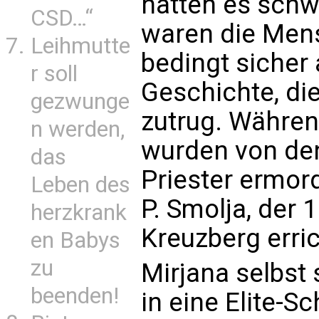
hatten es schw
CSD…“
waren die Mens
Leihmutte
bedingt sicher
r soll
Geschichte, die
gezwunge
zutrug. Währen
n werden,
wurden von de
das
Priester ermor
Leben des
P. Smolja, der 
herzkrank
Kreuzberg erri
en Babys
zu
Mirjana selbst
beenden!
in eine Elite-S