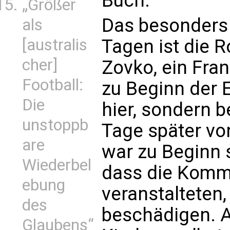
Buch.
„Größer
Das besonders
als
[australis
Tagen ist die R
cher]
Zovko, ein Fra
Football:
zu Beginn der 
Die
hier, sondern be
unstoppb
Tage später vo
are
war zu Beginn 
Wiederbel
dass die Komm
ebung
veranstalteten
des
beschädigen. 
Glaubens“