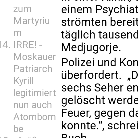
einem Psychiate
zum
Martyriu
strömten berei
m
täglich tause
IRRE! -
Medjugorje.
Moskauer
Polizei und Ko
Patriarch
überfordert. „D
Kyrill
sechs Seher ent
legitimiert
gelöscht werde
nun auch
Feuer, gegen d
Atombom
konnte.“, schre
be