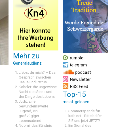
Mehr zu
Generalaudienz
Liebst du mich? – Das
Gespräch zwischen
Jesus und Petrus
Kohelet: die ungewisse
Nacht des Sinns und
Top-15
der Dinge des Lebens
Judit. Eine
meist-gelesen
bewundernswerte
Jugend, ein
Sommerspende für
großzügiger
kath.net - Bitte helfen
Lebensabend.
SIE uns jetzt JETZT!
Noomi, das Bündnis
Ein Signal des