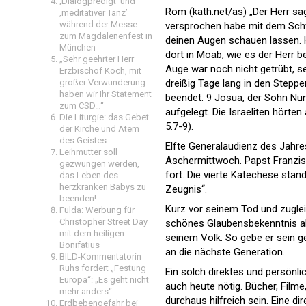
‚Dialogpredigt‘ und
Rom (kath.net/as) „Der Herr sa
‚meditativer Tanz’
während der Messe
versprochen habe mit dem Schw
zum Magdalenenfest in
deinen Augen schauen lassen. H
München
dort in Moab, wie es der Herr be
„Sehr geehrter Herr
Auge war noch nicht getrübt, s
Erzbischof Koch, mit
großer Verwunderung
dreißig Tage lang in den Step
haben wir Ihr Statement
beendet. 9 Josua, der Sohn Nun
zum CSD…“
aufgelegt. Die Israeliten hörte
Die Liturgie: das Gebet
5.7-9).
der Kirche und Atem
des Geistes
Elfte Generalaudienz des Jahre
Leihmutter soll
Aschermittwoch. Papst Franzis
gezwungen werden,
fort. Die vierte Katechese st
das Leben des
herzkranken Babys zu
Zeugnis“.
beenden!
Kurz vor seinem Tod und zugle
Fulda: Werbung für
Christopher Street Day
schönes Glaubensbekenntnis ab,
mit dem heiligen
seinem Volk. So gebe er sein g
Bonifatius
an die nächste Generation.
BILD-Kommentatorin
Ruhs fordert „Festung
Ein solch direktes und persönl
Europa“: „Es geht nicht
auch heute nötig. Bücher, Film
mehr anders“
durchaus hilfreich sein. Eine d
Erdbebengefahr bei