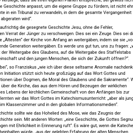
o verbiege, dass sie ihren eigenen Plänen entspreche, sei gewiss nich
ie Geschichte anpasst, um die eigene Gruppe zu fördern, ist nicht ehr
ichte in ein Tribunal zu verwandeln, in dem die gesamte Vergangenheit
 abgeraten wird“.
 aufrichtig die gesegnete Geschichte Jesu, ohne die Fehler,
n Verrat der Jünger zu verschweigen. Dies sei ein Zeuge. Dies sei d
e „Ältesten“ der Kirche von Anfang an weitergäben, indem sie sie „v
nde Generation weitergäben. Es werde uns gut tun, uns zu fragen: „
rt der Weitergabe des Glaubens, auf die Weitergabe des Staffelstabs
inschaft und den jungen Menschen, die sich der Zukunft öffnen?“.
ei“, so Franziskus „wie ich über diese seltsame Anomalie nachdenk
n Initiation stützt sich heute großzügig auf das Wort Gottes und
ationen über Dogmen, die Moral des Glaubens und die Sakramente“.
en über die Kirche, das aus dem Hören und Bezeugen der wirklichen
es Lebens der kirchlichen Gemeinschaft von den Anfängen bis zur
ernten wir das Wort Gottes im Katechismusunterricht: „aber als jun
 im Klassenzimmer und in den globalen Informationsmedien“.
hichte sollte wie das Hohelied des Mose, wie das Zeugnis der
hichte sein. Mit anderen Worten: „eine Geschichte, die Gottes Segn
n mit Ehrlichkeit in Erinnerung ruft“. Es wäre gut, wenn die Katech
einhalten würde, „aus der gelebten Erfahrung der alten Menschen