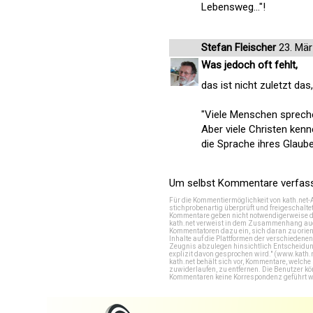
Lebensweg..."!
Stefan Fleischer
23. Mär
Was jedoch oft fehlt,
das ist nicht zuletzt d
"Viele Menschen sprech
Aber viele Christen ken
die Sprache ihres Glaube
Um selbst Kommentare verfasse
Für die Kommentiermöglichkeit von kath.net-
stichprobenartig überprüft und freigeschalte
Kommentare geben nicht notwendigerweise di
kath.net verweist in dem Zusammenhang auch
Kommentatoren dazu ein, sich daran zu orien
Inhalte auf die Plattformen der verschieden
Zeugnis abzulegen hinsichtlich Entscheidung
explizit davon gesprochen wird." (
www.kath.
kath.net behält sich vor, Kommentare, welch
zuwiderlaufen, zu entfernen. Die Benutzer k
Kommentaren keine Korrespondenz geführt werd