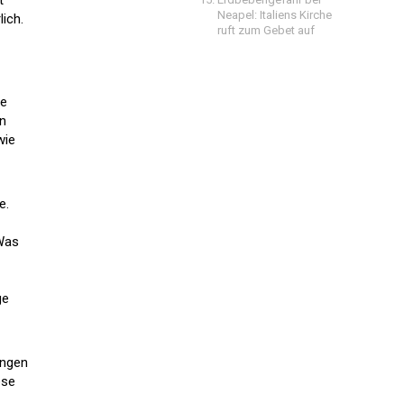
t
Neapel: Italiens Kirche
lich.
ruft zum Gebet auf
ie
on
wie
e.
 Was
ge
ungen
ese