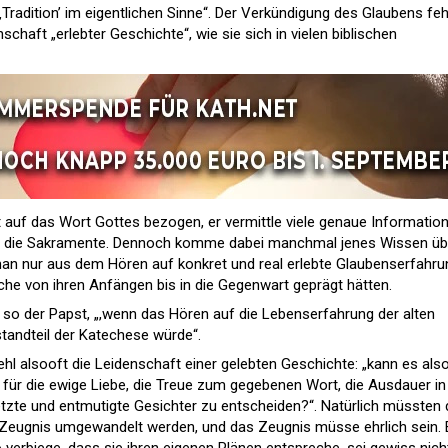
‚Tradition’ im eigentlichen Sinne“. Der Verkündigung des Glaubens feh
nschaft „erlebter Geschichte“, wie sie sich in vielen biblischen
 auf das Wort Gottes bezogen, er vermittle viele genaue Informatio
nd die Sakramente. Dennoch komme dabei manchmal jenes Wissen üb
man nur aus dem Hören auf konkret und real erlebte Glaubenserfahr
che von ihren Anfängen bis in die Gegenwart geprägt hätten.
 so der Papst, „,wenn das Hören auf die Lebenserfahrung der alten
andteil der Katechese würde“.
hl alsooft die Leidenschaft einer gelebten Geschichte: „kann es als
ür die ewige Liebe, die Treue zum gegebenen Wort, die Ausdauer in
etzte und entmutigte Gesichter zu entscheiden?“. Natürlich müssten 
 Zeugnis umgewandelt werden, und das Zeugnis müsse ehrlich sein. 