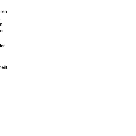
eren
,
en
er
der
eilt.