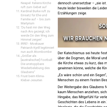
dennoch unersetzbar – „sie ist 
Neapel: Italiens Kirche
ruft zum Gebet auf
heute leider bisweilen die Leide
Kardinal Burke ruft zu
Erzählungen zeige.
Einsatz für Ehe und
Familie auf – bis zum
Martyrium
'Du hast mir den Weg
nach Ars gezeigt; ich
werde Dir den Weg zum
Himmel zeigen'
IRRE! - Moskauer
Patriarch Kyrill legitimiert
nun auch Atombombe
Der Katechismus sei heute fest
„Größer als
über die Dogmen, die Moral u
[australischer] Football:
die Kirche etwas zu kurz, das 
Die unstoppbare
gewinnen könne, welche die Kir
Wiederbelebung des
Glaubens“
„Es wäre schön und ein Segen“,
Frust beim Klima-
Menschen zu einem festen Best
Kleber-Jesuiten
Der Weitergabe des Glaubens fe
kaum Menschen anziehen, sich f
Hingabe, das Mitgefühl für verl
Geschichten des Lebens in ein