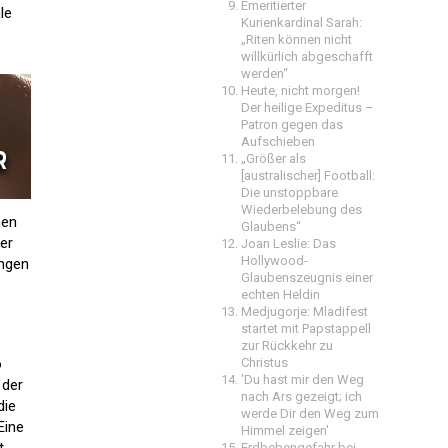
Emeritierter
le
Kurienkardinal Sarah:
„Riten können nicht
willkürlich abgeschafft
werden“
Heute, nicht morgen!
Der heilige Expeditus –
Patron gegen das
Aufschieben
„Größer als
[australischer] Football:
Die unstoppbare
Wiederbelebung des
nen
Glaubens“
er
Joan Leslie: Das
Hollywood-
ungen
Glaubenszeugnis einer
echten Heldin
Medjugorje: Mladifest
startet mit Papstappell
zur Rückkehr zu
o
Christus
'Du hast mir den Weg
 der
nach Ars gezeigt; ich
die
werde Dir den Weg zum
Eine
Himmel zeigen'
Erdbebengefahr bei