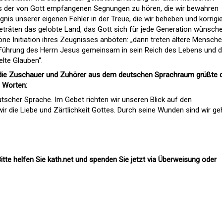
is der von Gott empfangenen Segnungen zu hören, die wir bewahren
is unserer eigenen Fehler in der Treue, die wir beheben und korrigi
träten das gelobte Land, das Gott sich für jede Generation wünsche
ne Initiation ihres Zeugnisses anböten: „dann treten ältere Mensch
Führung des Herrn Jesus gemeinsam in sein Reich des Lebens und d
elte Glauben“.
 die Zuschauer und Zuhörer aus dem deutschen Sprachraum grüßte 
n Worten:
eutscher Sprache. Im Gebet richten wir unseren Blick auf den
ir die Liebe und Zärtlichkeit Gottes. Durch seine Wunden sind wir geh
itte helfen Sie kath.net und spenden Sie jetzt via Überweisung oder