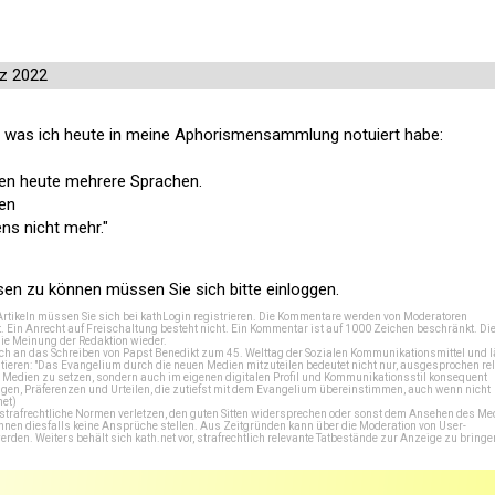
z 2022
as, was ich heute in meine Aphorismensammlung notuiert habe:
en heute mehrere Sprachen.
nen
ns nicht mehr."
n zu können müssen Sie sich bitte einloggen.
Artikeln müssen Sie sich bei
kathLogin registrieren
. Die Kommentare werden von Moderatoren
t. Ein Anrecht auf Freischaltung besteht nicht. Ein Kommentar ist auf 1000 Zeichen beschränkt. Di
e Meinung der Redaktion wieder.
 an das Schreiben von Papst Benedikt zum 45. Welttag der Sozialen Kommunikationsmittel und lä
tieren: "Das Evangelium durch die neuen Medien mitzuteilen bedeutet nicht nur, ausgesprochen rel
en Medien zu setzen, sondern auch im eigenen digitalen Profil und Kommunikationsstil konsequent
en, Präferenzen und Urteilen, die zutiefst mit dem Evangelium übereinstimmen, auch wenn nicht
net
)
e strafrechtliche Normen verletzen, den guten Sitten widersprechen oder sonst dem Ansehen des M
önnen diesfalls keine Ansprüche stellen. Aus Zeitgründen kann über die Moderation von User-
en. Weiters behält sich kath.net vor, strafrechtlich relevante Tatbestände zur Anzeige zu bringe