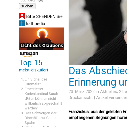
Top-15
Das Abschie
meist-diskutiert
Erinnerung u
Ein Signal des
Himmels?
Emeritierter
23. März 2022 in
Aktuelles
, 2 
Kurienkardinal Sarah:
Druckansicht
|
Artikel versende
„Riten können nicht
willkürlich abgeschafft
werden“
Franziskus: aus der gelebten Er
Das Schweigen der
empfangenen Segnungen hören,
Bischöfe zur Causa
Spahn