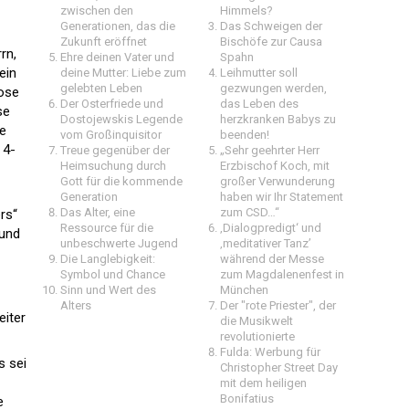
zwischen den
Himmels?
Generationen, das die
Das Schweigen der
Zukunft eröffnet
Bischöfe zur Causa
rn,
Ehre deinen Vater und
Spahn
ein
deine Mutter: Liebe zum
Leihmutter soll
gelebten Leben
gezwungen werden,
Mose
Der Osterfriede und
das Leben des
se
Dostojewskis Legende
herzkranken Babys zu
de
vom Großinquisitor
beenden!
 4-
Treue gegenüber der
„Sehr geehrter Herr
Heimsuchung durch
Erzbischof Koch, mit
Gott für die kommende
großer Verwunderung
Generation
haben wir Ihr Statement
Das Alter, eine
zum CSD…“
rs“
Ressource für die
‚Dialogpredigt‘ und
 und
unbeschwerte Jugend
‚meditativer Tanz’
Die Langlebigkeit:
während der Messe
Symbol und Chance
zum Magdalenenfest in
Sinn und Wert des
München
Alters
Der "rote Priester", der
eiter
die Musikwelt
revolutionierte
Fulda: Werbung für
s sei
Christopher Street Day
mit dem heiligen
Bonifatius
e