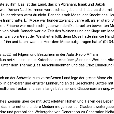
gte zu ihm: Das ist das Land, das ich Abraham, Isaak und Jakob
ur: Deinen Nachkommen werde ich es geben. Ich habe es dich mit
inüberziehen wirst du nicht. Danach starb Mose, der Knecht des Her
stimmt hatte. [...] Mose war hundertzwanzig Jahre alt, als er starb. S
eine Frische war noch nicht geschwunden.Die Israeliten beweinten 
pen von Moab. Danach war die Zeit des Weinens und der Klage um Mo
s, war vom Geist der Weisheit erfüllt, denn Mose hatte ihm die Hän
n auf ihn und taten, was der Herr dem Mose aufgetragen hatte“ (Dt 34,
s 2022 mit Pilgern und Besuchern in der Aula „Paolo VI“ am
kus setzte seine neue Katechesenreihe über „Sinn und Wert des Alte
and unter dem Thema: „Das Abschiednehmen und das Erbe: Erinnerung
ich an der Schwelle zum verheißenen Land lege der greise Mose ein
 in dankbarer und erfüllter Erinnerung an die Geschichte Gottes mit
eistliches Testament, seine lange Lebens- und Glaubenserfahrung, w
iches Zeugnis über die mit Gott erlebten Höhen und Tiefen des Leben
e, das Internet und andere Medien mögen bei der Glaubensweitergabe
irekte und persönliche Weitergabe von Generation zu Generation bleib