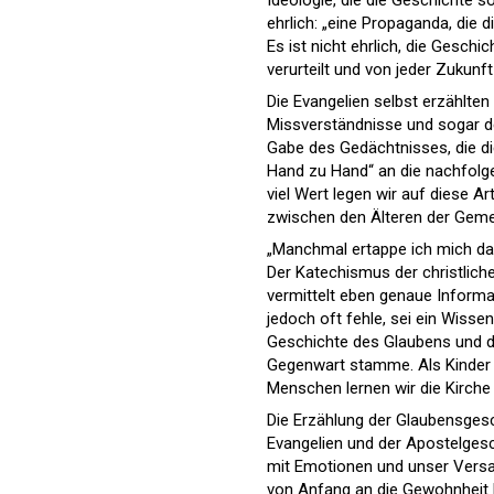
Ideologie, die die Geschichte s
ehrlich: „eine Propaganda, die d
Es ist nicht ehrlich, die Gesch
verurteilt und von jeder Zukunft
Die Evangelien selbst erzählten
Missverständnisse und sogar de
Gabe des Gedächtnisses, die di
Hand zu Hand“ an die nachfolge
viel Wert legen wir auf diese A
zwischen den Älteren der Geme
„Manchmal ertappe ich mich dab
Der Katechismus der christliche
vermittelt eben genaue Inform
jedoch oft fehle, sei ein Wiss
Geschichte des Glaubens und d
Gegenwart stamme. Als Kinder l
Menschen lernen wir die Kirche
Die Erzählung der Glaubensgesc
Evangelien und der Apostelgesc
mit Emotionen und unser Versage
von Anfang an die Gewohnheit b