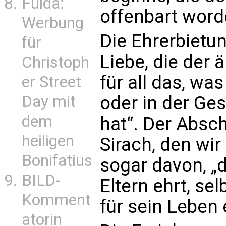
Fulda:
offenbart word
Werbung
Die Ehrerbietun
für
Liebe, die der 
Christoph
für all das, was
er Street
Day mit
oder in der Ges
dem
hat“. Der Absc
heiligen
Sirach, den wir
Bonifatius
sogar davon, „d
BILD-
Eltern ehrt, se
Komment
für sein Leben 
atorin