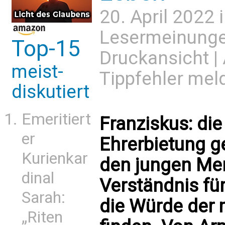
20. April 2022 
Lesermeinung
Top-15
Druckansicht
|
meist-
Tippfehler mel
diskutiert
Emeritiert
Franziskus: die
er
Ehrerbietung g
Kurienkar
den jungen Men
dinal
Verständnis fü
Sarah:
die Würde der
„Riten