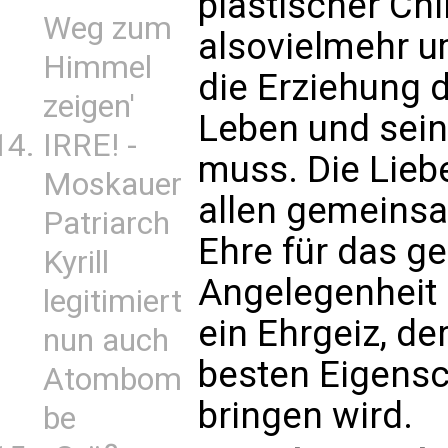
plastischer Chi
Weg zum
alsovielmehr um
Himmel
die Erziehung 
zeigen'
Leben und sei
IRRE! -
muss. Die Lieb
Moskauer
allen gemeinsam
Patriarch
Ehre für das ge
Kyrill
Angelegenheit d
legitimiert
ein Ehrgeiz, de
nun auch
besten Eigensc
Atombom
bringen wird.
be