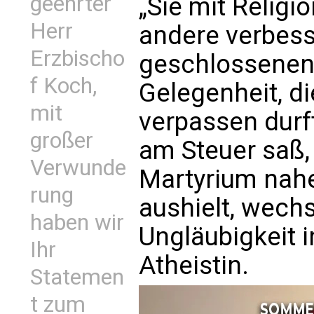
geehrter
„Sie mit Religi
Herr
andere verbess
Erzbischo
geschlossenen
f Koch,
Gelegenheit, di
mit
verpassen durft
großer
am Steuer saß,
Verwunde
Martyrium nahe
rung
aushielt, wech
haben wir
Ungläubigkeit 
Ihr
Atheistin.
Statemen
t zum