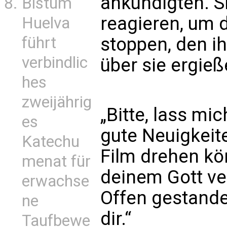
ankündigten. S
Bistum
reagieren, um 
Huelva
führt
stoppen, den ih
verbindlic
über sie ergie
hes
zweijährig
„Bitte, lass mi
es
gute Neuigkeite
Katechu
Film drehen kön
menat für
deinem Gott ve
erwachse
Offen gestanden
ne
dir.“
Taufbewe