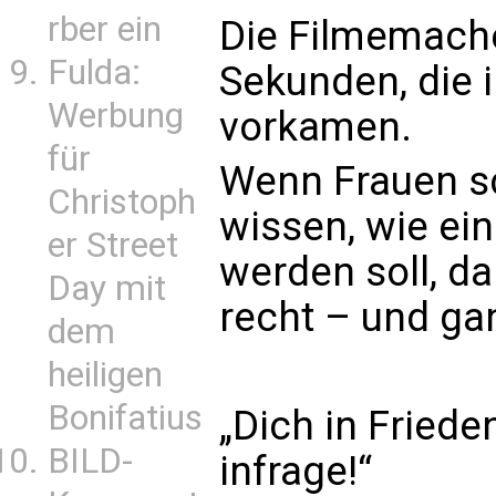
rber ein
Die Filmemache
Fulda:
Sekunden, die i
Werbung
vorkamen.
für
Wenn Frauen s
Christoph
wissen, wie ei
er Street
werden soll, d
Day mit
recht – und ga
dem
heiligen
Bonifatius
„Dich in Fried
BILD-
infrage!“