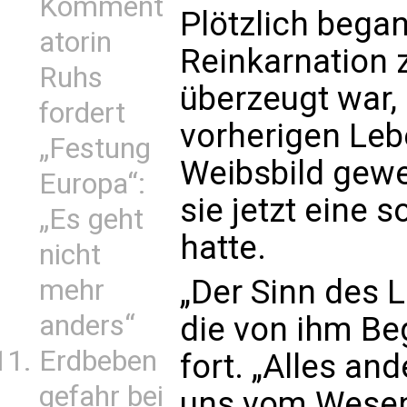
Komment
Plötzlich began
atorin
Reinkarnation z
Ruhs
überzeugt war, 
fordert
vorherigen Leb
„Festung
Weibsbild gew
Europa“:
sie jetzt eine s
„Es geht
hatte.
nicht
„Der Sinn des L
mehr
anders“
die von ihm Be
Erdbeben
fort. „Alles and
gefahr bei
uns vom Wesen