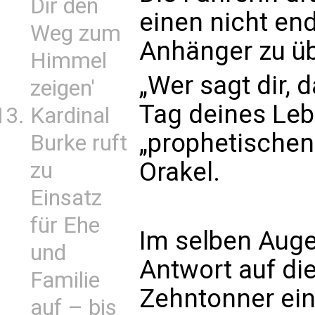
Dir den
einen nicht en
Weg zum
Anhänger zu üb
Himmel
„Wer sagt dir, 
zeigen'
Tag deines Lebe
Kardinal
„prophetischen
Burke ruft
Orakel.
zu
Einsatz
für Ehe
Im selben Auge
und
Antwort auf di
Familie
Zehntonner ein
auf – bis