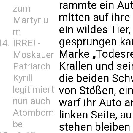
rammte ein Aut
zum
mitten auf ihr
Martyriu
ein wildes Tier
m
gesprungen kam
IRRE! -
Marke „Todesre
Moskauer
Krallen und se
Patriarch
die beiden Sch
Kyrill
legitimiert
von Stößen, ein
nun auch
warf ihr Auto a
Atombom
linken Seite, a
be
stehen bleiben 