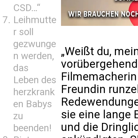
CSD…“
Leihmutte
r soll
gezwunge
„Weißt du, mein
n werden,
vorübergehend 
das
Filmemacherin p
Leben des
Freundin runzel
herzkrank
Redewendungen 
en Babys
sie eine lange
zu
und die Dringl
beenden!