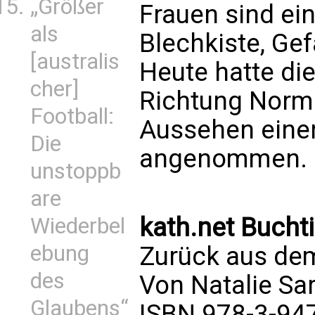
„Größer
Frauen sind ei
als
Blechkiste, Ge
[australis
Heute hatte di
cher]
Richtung Norma
Football:
Aussehen einer
Die
angenommen.
unstoppb
are
kath.net Bucht
Wiederbel
ebung
Zurück aus de
des
Von Natalie Sa
Glaubens“
ISBN 978-3-94