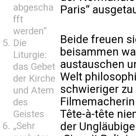
abgescha
Paris“ ausgeta
fft
werden“
Beide freuen si
Die
beisammen war
Liturgie:
austauschen u
das Gebet
Welt philosoph
der Kirche
schwieriger zu 
und Atem
Filmemacherin 
des
Tête-à-tête nie
Geistes
der Ungläubige
„Sehr