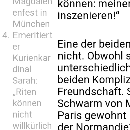
Magdalen
können: meinen
enfest in
inszenieren!“
München
Emeritiert
Eine der beiden
er
nicht. Obwohl 
Kurienkar
unterschiedlich
dinal
beiden Kompliz
Sarah:
Freundschaft. 
„Riten
Schwarm von Me
können
nicht
Paris gewohnt 
willkürlich
der Normandie“