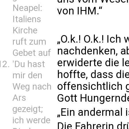
Neapel:
von IHM.“
Italiens
Kirche
„O.k.! O.k.! Ic
ruft zum
nachdenken, ab
Gebet auf
erwiderte die l
'Du hast
hoffte, dass di
mir den
offensichtlich 
Weg nach
Gott Hungernd
Ars
gezeigt;
„Ein andermal is
ich werde
Die Fahrerin d