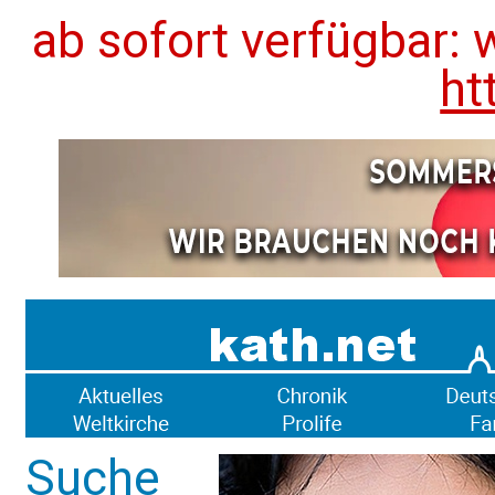
ab sofort verfügbar: 
ht
Suche