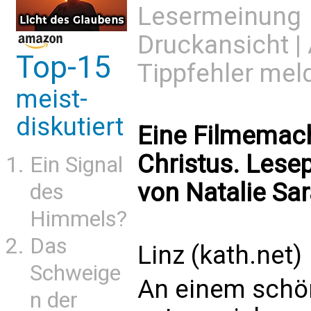
Lesermeinung
Druckansicht
|
Top-15
Tippfehler mel
meist-
diskutiert
Eine Filmemache
Christus. Lese
Ein Signal
von Natalie Sa
des
Himmels?
Das
Linz (kath.net)
Schweige
An einem schö
n der