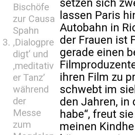
setzen sich zwe
Bischöfe
lassen Paris h
zur Causa
Autobahn in Ri
Spahn
der Frauen ist
‚Dialogpre
gerade einen 
digt‘ und
Filmproduzenten
‚meditativ
ihren Film zu p
er Tanz’
schwebt im sie
während
den Jahren, in
der
Messe
habe“, freut si
zum
meinen Kindhei